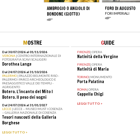
AMBROGIO O ANGIOLO DI
FORO DI AUGUSTO
BONDONE (GIOTTO)
FORI IMPERIALI
M
OSTRE
G
UIDE
Dal 30/07/2026 al 01/11/2026
FIRENZE
|
OPERA
VERONA
| CENTRO INTERNAZIONALE DI
Natività della Vergine
FOTOGRAFIA SCAVI SCALIGERI
Dorothea Lange
FIRENZE
|
OPERA
Natività di Maria
Dal 24/07/2026 al 31/10/2026
PALERMO
| PALAZZO BELMONTE RISO -
TORINO
|
MONUMENTO
PALERMO I PARCO ARCHEOLOGICO E
Porta Palatina
PAESAGGISTICO VALLE DEI TEMPLI -
AGRIGENTO
ROMA
|
OPERA
Botero. L’incanto del Mito I
Cappella Chigi
Botero. Il peso dei sogni
LEGGI TUTTO >
Dal 24/07/2026 al 31/01/2027
LECCE
| LECCE – MUSEO MUST I COSENZA
– GALLERIA NAZIONALE DI COSENZA
Tesori nascosti della Galleria
Borghese
LEGGI TUTTO >