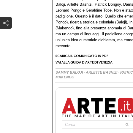
Baloji, Arlette Bashizi, Patrick Bongoy, D
Léonard Pongo e Géraldine Tobé. Non è stato 
padiglione. Questo è il dato. Quello che emer
Pongo), ricerca storica e coloniale (Baloji),
(Makengo), fino alla presenza anomala di Dam
ma un campo di linguaggi. Il padiglione cong
un’unica idea curatoriale dichiarata, ma come
racconto.
SCARICA IL COMUNICATO IN PDF
VAI ALLA GUIDA D'ARTE DI VENEZIA
·
·
SAMMY BALOJI
ARLETTE BASHIZI
PATRI
·
MAKENGO