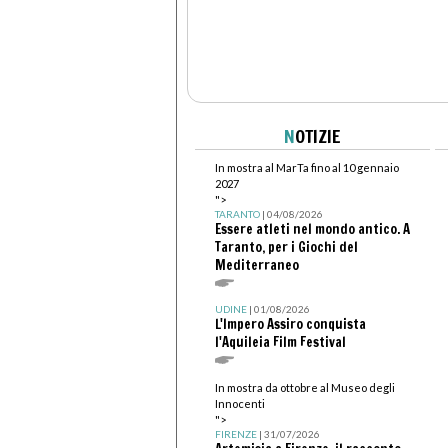
N
OTIZIE
In mostra al MarTa fino al 10 gennaio
2027
">
TARANTO
| 04/08/2026
Essere atleti nel mondo antico. A
Taranto, per i Giochi del
Mediterraneo
UDINE
| 01/08/2026
L'Impero Assiro conquista
l'Aquileia Film Festival
In mostra da ottobre al Museo degli
Innocenti
">
FIRENZE
| 31/07/2026