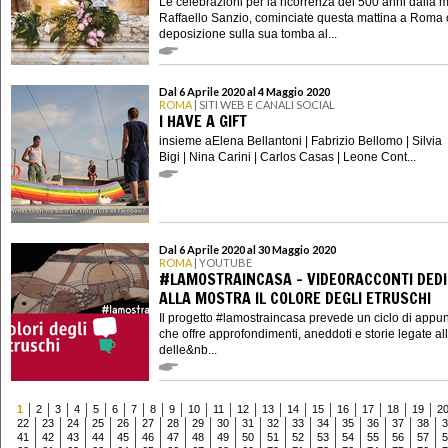
Le celebrazioni per la ricorrenza dei 500 anni dalla m
Raffaello Sanzio, cominciate questa mattina a Roma 
deposizione sulla sua tomba al...
Dal 6 Aprile 2020 al 4 Maggio 2020
ROMA
| SITI WEB E CANALI SOCIAL
I HAVE A GIFT
insieme aElena Bellantoni | Fabrizio Bellomo | Silvia
Bigi | Nina Carini | Carlos Casas | Leone Cont...
Dal 6 Aprile 2020 al 30 Maggio 2020
ROMA
| YOUTUBE
#LAMOSTRAINCASA - VIDEORACCONTI DEDI
ALLA MOSTRA IL COLORE DEGLI ETRUSCHI
Il progetto #lamostraincasa prevede un ciclo di appu
che offre approfondimenti, aneddoti e storie legate al
delle&nb...
1
2
3
4
5
6
7
8
9
10
11
12
13
14
15
16
17
18
19
2
22
23
24
25
26
27
28
29
30
31
32
33
34
35
36
37
38
3
41
42
43
44
45
46
47
48
49
50
51
52
53
54
55
56
57
5