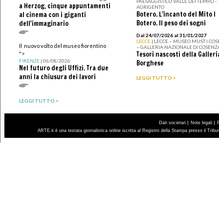
PAESAGGISTICO VALLE DEI TEMPLI -
a Herzog, cinque appuntamenti
AGRIGENTO
Botero. L’incanto del Mito I
al cinema con i giganti
Botero. Il peso dei sogni
dell'immaginario
Dal 24/07/2026 al 31/01/2027
LECCE
| LECCE – MUSEO MUST I CO
Il nuovo volto del museo fiorentino
– GALLERIA NAZIONALE DI COSENZ
Tesori nascosti della Galleri
">
FIRENZE
| 06/08/2026
Borghese
Nel futuro degli Uffizi. Tra due
anni la chiusura dei lavori
LEGGI TUTTO >
LEGGI TUTTO >
|
|
Dati societari
Note legali
ARTE.it è una testata giornalistica online iscritta al Registro della Stampa presso il Trib