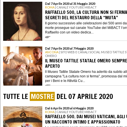
Dal 7 Aprile 2020 al 31 Maggio 2020
ROMA
| CANALE YOUTUBE MIBACT
RAFFAELLO 500, LA CULTURA NON SI FERMA:
SEGRETI DEL RESTAURO DELLA “MUTA”
Il giorno successivo alle celebrazioni dei 500 anni da
morte prosegue sul canale YouTube del MiBACT l’o
Raffaello con un video dedica...
Dal 7 Aprile 2020 al 7 Maggio 2020
ANCONA
| SITO WEB E CANALI SOCIAL MUSEO TATTILE 
OMERO
IL MUSEO TATTILE STATALE OMERO SEMPR
APERTO
ll Museo Tattile Statale Omero ha aderito da subito al
campagna "La cultura non si ferma", promossa dal mi
per i Beni e le Attività Cu...
TUTTE LE
MOSTRE
DEL 07 APRILE 2020
Dal 6 Aprile 2020 al 6 Maggio 2020
ROMA
| CANALE YOUTUBE MIBACT
RAFFAELLO 500. DAI MUSEI VATICANI, AGLI 
UN RACCONTO INTIMO E APPASSIONATO