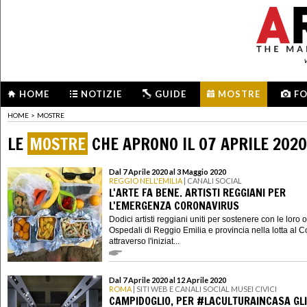
HOME
NOTIZIE
GUIDE
MOSTRE
F
HOME
>
MOSTRE
LE
MOSTRE
CHE APRONO IL 07 APRILE 2020
Dal 7 Aprile 2020 al 3 Maggio 2020
REGGIO NELL'EMILIA
| CANALI SOCIAL
L'ARTE FA BENE. ARTISTI REGGIANI PER
L'EMERGENZA CORONAVIRUS
Dodici artisti reggiani uniti per sostenere con le loro 
Ospedali di Reggio Emilia e provincia nella lotta al 
attraverso l'iniziat...
Dal 7 Aprile 2020 al 12 Aprile 2020
ROMA
| SITI WEB E CANALI SOCIAL MUSEI CIVICI
CAMPIDOGLIO, PER #LACULTURAINCASA GLI