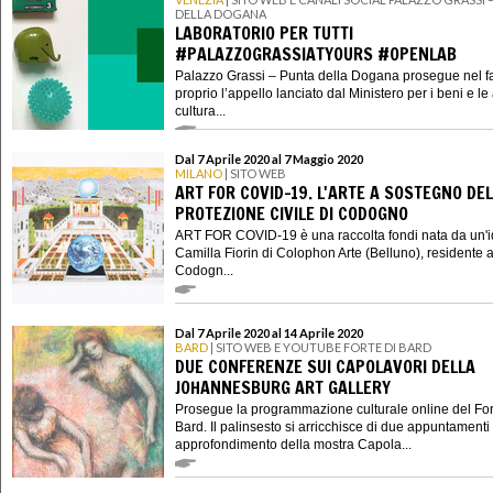
DELLA DOGANA
LABORATORIO PER TUTTI
#PALAZZOGRASSIATYOURS #OPENLAB
Palazzo Grassi – Punta della Dogana prosegue nel f
proprio l’appello lanciato dal Ministero per i beni e le a
cultura...
Dal 7 Aprile 2020 al 7 Maggio 2020
MILANO
| SITO WEB
ART FOR COVID-19. L'ARTE A SOSTEGNO DE
PROTEZIONE CIVILE DI CODOGNO
ART FOR COVID-19 è una raccolta fondi nata da un'i
Camilla Fiorin di Colophon Arte (Belluno), residente 
Codogn...
Dal 7 Aprile 2020 al 14 Aprile 2020
BARD
| SITO WEB E YOUTUBE FORTE DI BARD
DUE CONFERENZE SUI CAPOLAVORI DELLA
JOHANNESBURG ART GALLERY
Prosegue la programmazione culturale online del For
Bard. Il palinsesto si arricchisce di due appuntamenti 
approfondimento della mostra Capola...