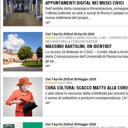
APPUNTAMENTI DIGITAL NEI MUSEI CIVICI
Nell’ambito della campagna #iorestoacasa, prosegu
l’offerta culturale su web e social di Roma Capitale 
nuova settimana del progra...
Dal 7 Aprile 2020 al 30 Aprile 2020
PARMA
| SITO WEB E CANALI SOCIAL CSAC - CENTRO STU
ARCHIVIO DELLA COMUNICAZIONE
MASSIMO BARTOLINI. ON IDENTIKIT
Lo scorso 16 febbraio lo CSAC – Centro Studi e Archi
della Comunicazione dell’Università di Parma ha ina
gli sp...
Dal 7 Aprile 2020 al 30 Maggio 2020
ROMA
| YOUTUBE
CURA CULTURA: SCACCO MATTO ALLA COR
L’arte viene in soccorso della collettività per vincere 
il senso di solitudine e produrre consapevolezza. Un’in
Dal 7 Aprile 2020 al 30 Maggio 2020
VENEZIA
| SITO WEB E CANALI SOCIAL PALAZZO GRASSI 