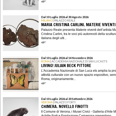
Dal 10 Luglio 2026 al 30 Agosto 2026
MILANO
| PALAZZO REALE
MARIA CRISTINA CARLINI. MATERIE VIVENTI
Palazzo Reale presenta Materie viventi dell’artista M
Cristina Carlini, tra le voci più autorevoli della scultur
italiana degli ulti...
Dal 10 Luglio 2026 al 14 Novembre 2026
ROMA
| ACCADEMIA NAZIONALE DI SAN LUCA ETS
LIVING! JULIAN BECK PITTORE
L’Accademia Nazionale di San Luca ets amplia la pro
attività culturale con un nuovo spazio espositivo, se
Roma, originariamente...
Dal 10 Luglio 2026 al 20 Settembre 2026
VERONA
| PALAZZO FORTI
CHIMERA. NOVELLO FINOTTI
Il Comune di Verona, i Musei Civici - Galleria d'Arte
Achille Forti e Fondazione Cariverona presentano