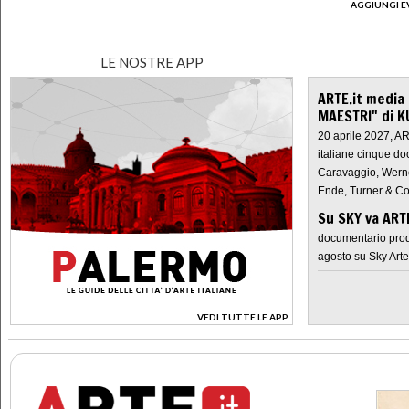
AGGIUNGI E
LE NOSTRE APP
ARTE.it media
MAESTRI" di K
20 aprile 2027, A
italiane cinque do
Caravaggio, Werne
Ende, Turner & Co
Su SKY va AR
documentario prod
agosto su Sky Arte
VEDI TUTTE LE APP
>