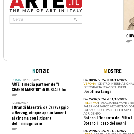
GIO
N
OTIZIE
M
OSTRE
ROMA
| 06/08/2026
Dal 30/07/2026 al 01/11/2026
ARTE.it media partner de "I
VERONA
| CENTRO INTERNAZIONAL
FOTOGRAFIA SCAVI SCALIGERI
GRANDI MAESTRI" di KUBLAI Film
Dorothea Lange
Dal 24/07/2026 al 31/10/2026
PALERMO
| PALAZZO BELMONTE RIS
06/08/2026
PALERMO I PARCO ARCHEOLOGICO 
I Grandi Maestri: da Caravaggio
PAESAGGISTICO VALLE DEI TEMPLI -
a Herzog, cinque appuntamenti
AGRIGENTO
Botero. L’incanto del Mito I
al cinema con i giganti
Botero. Il peso dei sogni
dell'immaginario
Dal 24/07/2026 al 31/01/2027