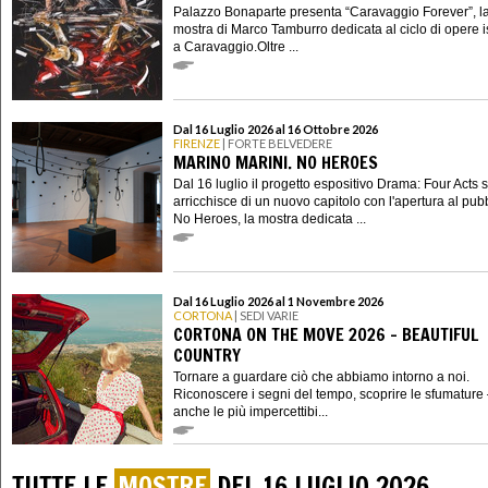
Palazzo Bonaparte presenta “Caravaggio Forever”, l
mostra di Marco Tamburro dedicata al ciclo di opere i
a Caravaggio.Oltre ...
Dal 16 Luglio 2026 al 16 Ottobre 2026
FIRENZE
| FORTE BELVEDERE
MARINO MARINI. NO HEROES
Dal 16 luglio il progetto espositivo Drama: Four Acts s
arricchisce di un nuovo capitolo con l'apertura al pubb
No Heroes, la mostra dedicata ...
Dal 16 Luglio 2026 al 1 Novembre 2026
CORTONA
| SEDI VARIE
CORTONA ON THE MOVE 2026 - BEAUTIFUL
COUNTRY
Tornare a guardare ciò che abbiamo intorno a noi.
Riconoscere i segni del tempo, scoprire le sfumature
anche le più impercettibi...
TUTTE LE
MOSTRE
DEL 16 LUGLIO 2026