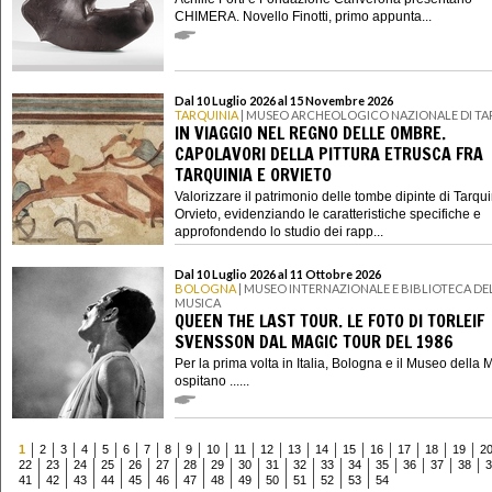
CHIMERA. Novello Finotti, primo appunta...
Dal 10 Luglio 2026 al 15 Novembre 2026
TARQUINIA
| MUSEO ARCHEOLOGICO NAZIONALE DI TA
IN VIAGGIO NEL REGNO DELLE OMBRE.
CAPOLAVORI DELLA PITTURA ETRUSCA FRA
TARQUINIA E ORVIETO
Valorizzare il patrimonio delle tombe dipinte di Tarqui
Orvieto, evidenziando le caratteristiche specifiche e
approfondendo lo studio dei rapp...
Dal 10 Luglio 2026 al 11 Ottobre 2026
BOLOGNA
| MUSEO INTERNAZIONALE E BIBLIOTECA DE
MUSICA
QUEEN THE LAST TOUR. LE FOTO DI TORLEIF
SVENSSON DAL MAGIC TOUR DEL 1986
Per la prima volta in Italia, Bologna e il Museo della 
ospitano ......
1
2
3
4
5
6
7
8
9
10
11
12
13
14
15
16
17
18
19
2
22
23
24
25
26
27
28
29
30
31
32
33
34
35
36
37
38
3
41
42
43
44
45
46
47
48
49
50
51
52
53
54