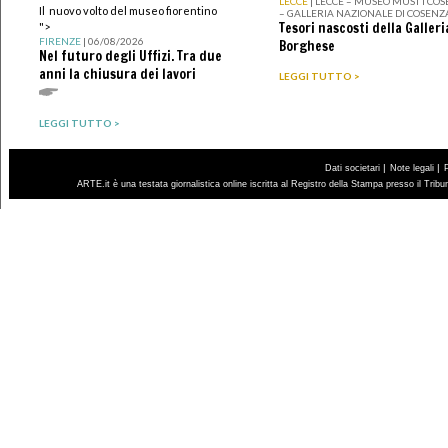
LECCE
| LECCE – MUSEO MUST I CO
Il nuovo volto del museo fiorentino
– GALLERIA NAZIONALE DI COSENZ
Tesori nascosti della Galleri
">
FIRENZE
| 06/08/2026
Borghese
Nel futuro degli Uffizi. Tra due
anni la chiusura dei lavori
LEGGI TUTTO >
LEGGI TUTTO >
|
|
Dati societari
Note legali
ARTE.it è una testata giornalistica online iscritta al Registro della Stampa presso il Trib