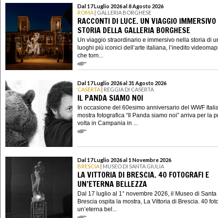
Dal 17 Luglio 2026 al 8 Agosto 2026
ROMA
| GALLERIA BORGHESE
RACCONTI DI LUCE. UN VIAGGIO IMMERSIVO
STORIA DELLA GALLERIA BORGHESE
Un viaggio straordinario e immersivo nella storia di u
luoghi più iconici dell’arte italiana, l’inedito videoma
che torn...
Dal 17 Luglio 2026 al 31 Agosto 2026
CASERTA
| REGGIA DI CASERTA
IL PANDA SIAMO NOI
In occasione del 60esimo anniversario del WWF Italia
mostra fotografica “Il Panda siamo noi” arriva per la 
volta in Campania in ...
Dal 17 Luglio 2026 al 1 Novembre 2026
BRESCIA
| MUSEO DI SANTA GIULIA
LA VITTORIA DI BRESCIA. 40 FOTOGRAFI E
UN’ETERNA BELLEZZA
Dal 17 luglio al 1° novembre 2026, il Museo di Santa 
Brescia ospita la mostra, La Vittoria di Brescia. 40 fot
un’eterna bel...