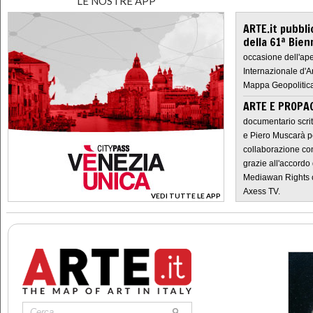
LE NOSTRE APP
ARTE.it pubbli
della 61ª Bien
occasione dell'ape
Internazionale d'A
Mappa Geopolitica
ARTE E PROPAG
documentario scrit
e Piero Muscarà pe
collaborazione con
grazie all'accordo 
Mediawan Rights c
Axess TV.
VEDI TUTTE LE APP
>