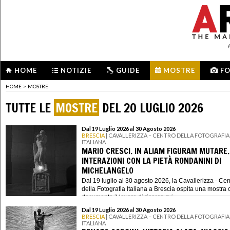
HOME
NOTIZIE
GUIDE
MOSTRE
F
HOME
>
MOSTRE
TUTTE LE
MOSTRE
DEL 20 LUGLIO 2026
Dal 19 Luglio 2026 al 30 Agosto 2026
BRESCIA
| CAVALLERIZZA – CENTRO DELLA FOTOGRAFIA
ITALIANA
MARIO CRESCI. IN ALIAM FIGURAM MUTARE.
INTERAZIONI CON LA PIETÀ RONDANINI DI
MICHELANGELO
Dal 19 luglio al 30 agosto 2026, la Cavallerizza - Cen
della Fotografia Italiana a Brescia ospita una mostra 
documenta il lavoro di ricerca svi...
Dal 19 Luglio 2026 al 30 Agosto 2026
BRESCIA
| CAVALLERIZZA – CENTRO DELLA FOTOGRAFIA
ITALIANA