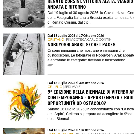
RENATO CORSINI. VITTORIA ALATA. VIAGGIO 
ANDATA E RITORNO
Dal 19 luglio al 30 agosto 2026, la Cavallerizza - Cen
della Fotografia Italiana a Brescia ospita la mostra fo
di Renato Corsini, dal tito...
Dal 18 Luglio 2026 al 17 Ottobre 2026
ORISTANO
| PINACOTECA CARLO CONTINI
NOBUYOSHI ARAKI. SECRET PAGES
Ci sono immagini che mostrano e immagini che
custodiscono. Le fotografie di Nobuyoshi Arakiappar
a entrambe le categorie: rivelano e nascondono...
Dal 18 Luglio 2026 al 30 Ottobre 2026
CELLENO
| SEDI VARIE
9ª EDIZIONE DELLA BIENNALE DI VITERBO A
CONTEMPORANEA - APPARTENENZA E RADIC
OPPORTUNITÀ OD OSTACOLO?
Sabato 18 Luglio 2026, in concomitanza con “La nott
dell’Arpia”, Celleno si prepara ad accogliere la 9ª ed
della Biennal...
Dal 18 Luglio 2026 al 18 Ottobre 2026
PIEVE DI CADORE
| PALAZZO DELLA MAGNIFICA COMUNI