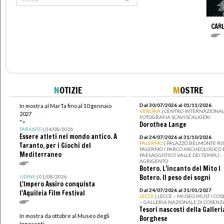
CAR
N
OTIZIE
M
OSTRE
Dal 30/07/2026 al 01/11/2026
In mostra al MarTa fino al 10 gennaio
VERONA
| CENTRO INTERNAZIONAL
2027
FOTOGRAFIA SCAVI SCALIGERI
">
Dorothea Lange
TARANTO
| 04/08/2026
Essere atleti nel mondo antico. A
Dal 24/07/2026 al 31/10/2026
PALERMO
| PALAZZO BELMONTE RIS
Taranto, per i Giochi del
PALERMO I PARCO ARCHEOLOGICO 
Mediterraneo
PAESAGGISTICO VALLE DEI TEMPLI -
AGRIGENTO
Botero. L’incanto del Mito I
Botero. Il peso dei sogni
UDINE
| 01/08/2026
L'Impero Assiro conquista
Dal 24/07/2026 al 31/01/2027
l'Aquileia Film Festival
LECCE
| LECCE – MUSEO MUST I CO
– GALLERIA NAZIONALE DI COSENZ
Tesori nascosti della Galleri
In mostra da ottobre al Museo degli
Borghese
Innocenti