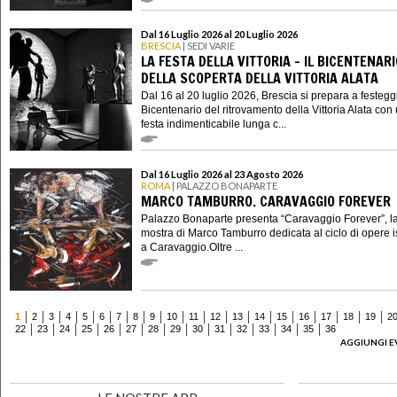
Dal 16 Luglio 2026 al 20 Luglio 2026
BRESCIA
| SEDI VARIE
LA FESTA DELLA VITTORIA – IL BICENTENARI
DELLA SCOPERTA DELLA VITTORIA ALATA
Dal 16 al 20 luglio 2026, Brescia si prepara a festeggi
Bicentenario del ritrovamento della Vittoria Alata con
festa indimenticabile lunga c...
Dal 16 Luglio 2026 al 23 Agosto 2026
ROMA
| PALAZZO BONAPARTE
MARCO TAMBURRO. CARAVAGGIO FOREVER
Palazzo Bonaparte presenta “Caravaggio Forever”, l
mostra di Marco Tamburro dedicata al ciclo di opere i
a Caravaggio.Oltre ...
1
2
3
4
5
6
7
8
9
10
11
12
13
14
15
16
17
18
19
2
22
23
24
25
26
27
28
29
30
31
32
33
34
35
36
AGGIUNGI E