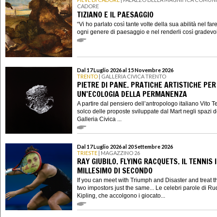
CADORE
TIZIANO E IL PAESAGGIO
“Vi ho parlato così tante volte della sua abilità nel fa
ogni genere di paesaggio e nel renderli così gradevoli
Dal 17 Luglio 2026 al 15 Novembre 2026
TRENTO
| GALLERIA CIVICA TRENTO
PIETRE DI PANE. PRATICHE ARTISTICHE PER
UN'ECOLOGIA DELLA PERMANENZA
A partire dal pensiero dell’antropologo italiano Vito Te
solco delle proposte sviluppate dal Mart negli spazi d
Galleria Civica ...
Dal 17 Luglio 2026 al 20 Settembre 2026
TRIESTE
| MAGAZZINO 26
RAY GIUBILO. FLYING RACQUETS. IL TENNIS 
MILLESIMO DI SECONDO
If you can meet with Triumph and Disaster and treat 
two impostors just the same... Le celebri parole di R
Kipling, che accolgono i giocato...