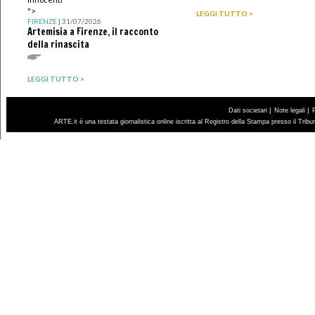
">
LEGGI TUTTO >
FIRENZE
| 31/07/2026
Artemisia a Firenze, il racconto
della rinascita
LEGGI TUTTO >
|
|
Dati societari
Note legali
ARTE.it è una testata giornalistica online iscritta al Registro della Stampa presso il Trib