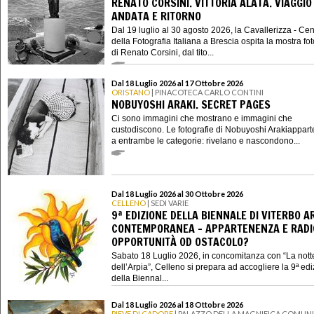
RENATO CORSINI. VITTORIA ALATA. VIAGGIO 
ANDATA E RITORNO
Dal 19 luglio al 30 agosto 2026, la Cavallerizza - Cen
della Fotografia Italiana a Brescia ospita la mostra fo
di Renato Corsini, dal tito...
Dal 18 Luglio 2026 al 17 Ottobre 2026
ORISTANO
| PINACOTECA CARLO CONTINI
NOBUYOSHI ARAKI. SECRET PAGES
Ci sono immagini che mostrano e immagini che
custodiscono. Le fotografie di Nobuyoshi Arakiappar
a entrambe le categorie: rivelano e nascondono...
Dal 18 Luglio 2026 al 30 Ottobre 2026
CELLENO
| SEDI VARIE
9ª EDIZIONE DELLA BIENNALE DI VITERBO A
CONTEMPORANEA - APPARTENENZA E RADIC
OPPORTUNITÀ OD OSTACOLO?
Sabato 18 Luglio 2026, in concomitanza con “La nott
dell’Arpia”, Celleno si prepara ad accogliere la 9ª ed
della Biennal...
Dal 18 Luglio 2026 al 18 Ottobre 2026
PIEVE DI CADORE
| PALAZZO DELLA MAGNIFICA COMUNI