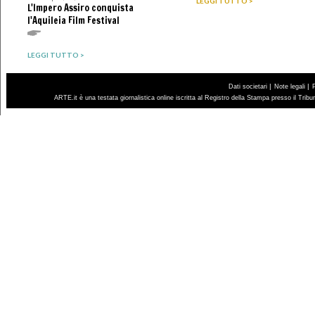
LEGGI TUTTO >
L'Impero Assiro conquista
l'Aquileia Film Festival
LEGGI TUTTO >
|
|
Dati societari
Note legali
ARTE.it è una testata giornalistica online iscritta al Registro della Stampa presso il Trib