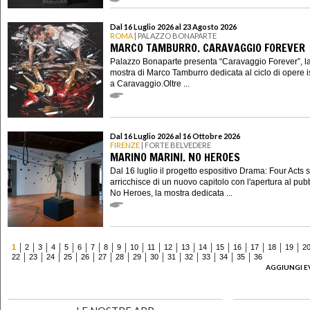
Dal 16 Luglio 2026 al 23 Agosto 2026
ROMA
| PALAZZO BONAPARTE
MARCO TAMBURRO. CARAVAGGIO FOREVER
Palazzo Bonaparte presenta “Caravaggio Forever”, l
mostra di Marco Tamburro dedicata al ciclo di opere i
a Caravaggio.Oltre ...
Dal 16 Luglio 2026 al 16 Ottobre 2026
FIRENZE
| FORTE BELVEDERE
MARINO MARINI. NO HEROES
Dal 16 luglio il progetto espositivo Drama: Four Acts s
arricchisce di un nuovo capitolo con l'apertura al pubb
No Heroes, la mostra dedicata ...
1
2
3
4
5
6
7
8
9
10
11
12
13
14
15
16
17
18
19
2
22
23
24
25
26
27
28
29
30
31
32
33
34
35
36
AGGIUNGI E