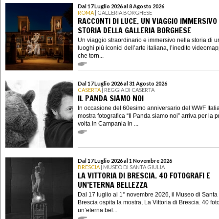
Dal 17 Luglio 2026 al 8 Agosto 2026
ROMA
| GALLERIA BORGHESE
RACCONTI DI LUCE. UN VIAGGIO IMMERSIVO
STORIA DELLA GALLERIA BORGHESE
Un viaggio straordinario e immersivo nella storia di u
luoghi più iconici dell’arte italiana, l’inedito videoma
che torn...
Dal 17 Luglio 2026 al 31 Agosto 2026
CASERTA
| REGGIA DI CASERTA
IL PANDA SIAMO NOI
In occasione del 60esimo anniversario del WWF Italia
mostra fotografica “Il Panda siamo noi” arriva per la 
volta in Campania in ...
Dal 17 Luglio 2026 al 1 Novembre 2026
BRESCIA
| MUSEO DI SANTA GIULIA
LA VITTORIA DI BRESCIA. 40 FOTOGRAFI E
UN’ETERNA BELLEZZA
Dal 17 luglio al 1° novembre 2026, il Museo di Santa 
Brescia ospita la mostra, La Vittoria di Brescia. 40 fot
un’eterna bel...