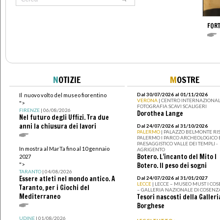
FOR
N
OTIZIE
M
OSTRE
Dal 30/07/2026 al 01/11/2026
Il nuovo volto del museo fiorentino
VERONA
| CENTRO INTERNAZIONAL
">
FOTOGRAFIA SCAVI SCALIGERI
FIRENZE
| 06/08/2026
Dorothea Lange
Nel futuro degli Uffizi. Tra due
anni la chiusura dei lavori
Dal 24/07/2026 al 31/10/2026
PALERMO
| PALAZZO BELMONTE RIS
PALERMO I PARCO ARCHEOLOGICO 
PAESAGGISTICO VALLE DEI TEMPLI -
In mostra al MarTa fino al 10 gennaio
AGRIGENTO
Botero. L’incanto del Mito I
2027
">
Botero. Il peso dei sogni
TARANTO
| 04/08/2026
Essere atleti nel mondo antico. A
Dal 24/07/2026 al 31/01/2027
LECCE
| LECCE – MUSEO MUST I CO
Taranto, per i Giochi del
– GALLERIA NAZIONALE DI COSENZ
Mediterraneo
Tesori nascosti della Galleri
Borghese
UDINE
| 01/08/2026