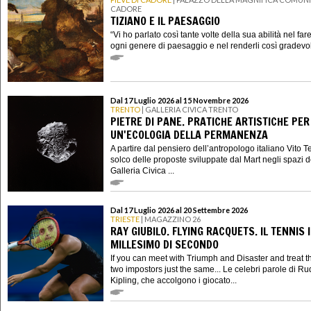
CADORE
TIZIANO E IL PAESAGGIO
“Vi ho parlato così tante volte della sua abilità nel fa
ogni genere di paesaggio e nel renderli così gradevoli
Dal 17 Luglio 2026 al 15 Novembre 2026
TRENTO
| GALLERIA CIVICA TRENTO
PIETRE DI PANE. PRATICHE ARTISTICHE PER
UN'ECOLOGIA DELLA PERMANENZA
A partire dal pensiero dell’antropologo italiano Vito Te
solco delle proposte sviluppate dal Mart negli spazi d
Galleria Civica ...
Dal 17 Luglio 2026 al 20 Settembre 2026
TRIESTE
| MAGAZZINO 26
RAY GIUBILO. FLYING RACQUETS. IL TENNIS 
MILLESIMO DI SECONDO
If you can meet with Triumph and Disaster and treat 
two impostors just the same... Le celebri parole di R
Kipling, che accolgono i giocato...