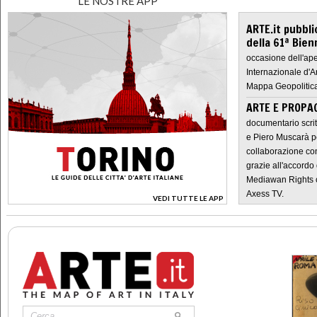
LE NOSTRE APP
ARTE.it pubbli
della 61ª Bien
occasione dell'ape
Internazionale d'A
Mappa Geopolitica
ARTE E PROPAG
documentario scrit
e Piero Muscarà pe
collaborazione con
grazie all'accordo 
Mediawan Rights c
Axess TV.
VEDI TUTTE LE APP
>