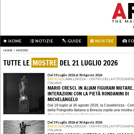
HOME
NOTIZIE
GUIDE
MOSTRE
F
HOME
>
MOSTRE
TUTTE LE
MOSTRE
DEL 21 LUGLIO 2026
Dal 19 Luglio 2026 al 30 Agosto 2026
BRESCIA
| CAVALLERIZZA – CENTRO DELLA FOTOGRAFIA
ITALIANA
MARIO CRESCI. IN ALIAM FIGURAM MUTARE.
INTERAZIONI CON LA PIETÀ RONDANINI DI
MICHELANGELO
Dal 19 luglio al 30 agosto 2026, la Cavallerizza - Cen
della Fotografia Italiana a Brescia ospita una mostra 
documenta il lavoro di ricerca svi...
Dal 19 Luglio 2026 al 30 Agosto 2026
BRESCIA
| CAVALLERIZZA – CENTRO DELLA FOTOGRAFIA
ITALIANA