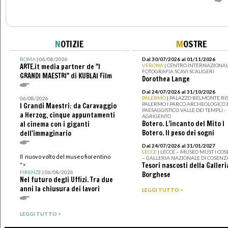
N
OTIZIE
M
OSTRE
ROMA
| 06/08/2026
Dal 30/07/2026 al 01/11/2026
ARTE.it media partner de "I
VERONA
| CENTRO INTERNAZIONAL
FOTOGRAFIA SCAVI SCALIGERI
GRANDI MAESTRI" di KUBLAI Film
Dorothea Lange
Dal 24/07/2026 al 31/10/2026
PALERMO
| PALAZZO BELMONTE RIS
06/08/2026
PALERMO I PARCO ARCHEOLOGICO 
I Grandi Maestri: da Caravaggio
PAESAGGISTICO VALLE DEI TEMPLI -
a Herzog, cinque appuntamenti
AGRIGENTO
Botero. L’incanto del Mito I
al cinema con i giganti
Botero. Il peso dei sogni
dell'immaginario
Dal 24/07/2026 al 31/01/2027
LECCE
| LECCE – MUSEO MUST I CO
Il nuovo volto del museo fiorentino
– GALLERIA NAZIONALE DI COSENZ
Tesori nascosti della Galleri
">
FIRENZE
| 06/08/2026
Borghese
Nel futuro degli Uffizi. Tra due
anni la chiusura dei lavori
LEGGI TUTTO >
LEGGI TUTTO >