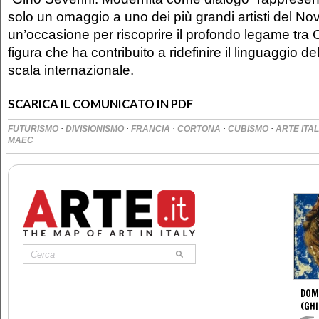
solo un omaggio a uno dei più grandi artisti del N
un’occasione per riscoprire il profondo legame tra
figura che ha contribuito a ridefinire il linguaggio d
scala internazionale.
SCARICA IL COMUNICATO IN PDF
·
·
·
·
·
FUTURISMO
DIVISIONISMO
FRANCIA
CORTONA
CUBISMO
ARTE ITA
·
MAEC
DOM
(GHI