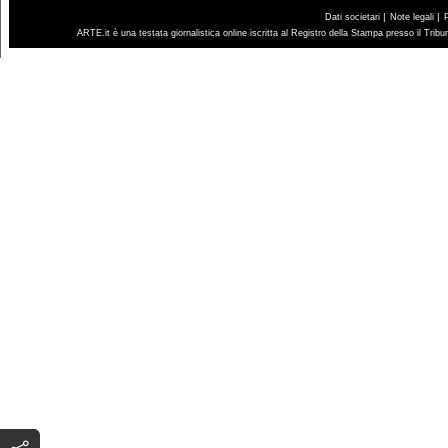
|
|
Dati societari
Note legali
ARTE.it è una testata giornalistica online iscritta al Registro della Stampa presso il Trib