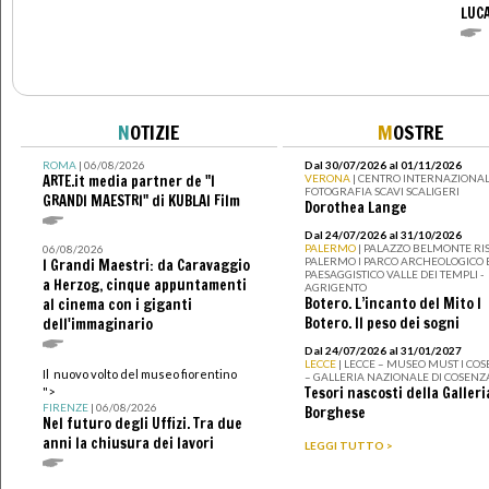
LUCA
N
OTIZIE
M
OSTRE
ROMA
| 06/08/2026
Dal 30/07/2026 al 01/11/2026
ARTE.it media partner de "I
VERONA
| CENTRO INTERNAZIONAL
FOTOGRAFIA SCAVI SCALIGERI
GRANDI MAESTRI" di KUBLAI Film
Dorothea Lange
Dal 24/07/2026 al 31/10/2026
PALERMO
| PALAZZO BELMONTE RIS
06/08/2026
PALERMO I PARCO ARCHEOLOGICO 
I Grandi Maestri: da Caravaggio
PAESAGGISTICO VALLE DEI TEMPLI -
a Herzog, cinque appuntamenti
AGRIGENTO
Botero. L’incanto del Mito I
al cinema con i giganti
Botero. Il peso dei sogni
dell'immaginario
Dal 24/07/2026 al 31/01/2027
LECCE
| LECCE – MUSEO MUST I CO
Il nuovo volto del museo fiorentino
– GALLERIA NAZIONALE DI COSENZ
Tesori nascosti della Galleri
">
FIRENZE
| 06/08/2026
Borghese
Nel futuro degli Uffizi. Tra due
anni la chiusura dei lavori
LEGGI TUTTO >