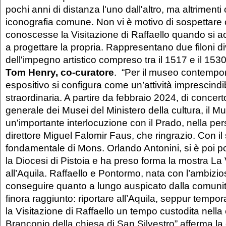
pochi anni di distanza l'uno dall'altro, ma altrimenti 
iconografia comune. Non vi è motivo di sospettar
conoscesse la Visitazione di Raffaello quando si 
a progettare la propria. Rappresentano due filoni di
dell'impegno artistico compreso tra il 1517 e il 1530
Tom Henry, co-curatore
. “Per il museo contempo
espositivo si configura come un’attività imprescindib
straordinaria. A partire da febbraio 2024, di concer
generale dei Musei del Ministero della cultura, il 
un'importante interlocuzione con il Prado, nella pe
direttore Miguel Falomir Faus, che ringrazio. Con il
fondamentale di Mons. Orlando Antonini, si è poi p
la Diocesi di Pistoia e ha preso forma la mostra La 
all’Aquila. Raffaello e Pontormo, nata con l’ambizios
conseguire quanto a lungo auspicato dalla comunit
finora raggiunto: riportare all’Aquila, seppur temp
la Visitazione di Raffaello un tempo custodita nella
Branconio della chiesa di San Silvestro” afferma la d