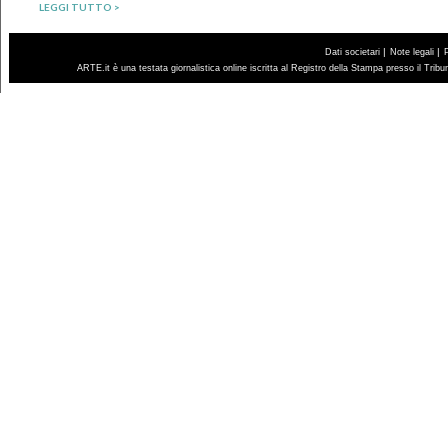
LEGGI TUTTO >
|
|
Dati societari
Note legali
ARTE.it è una testata giornalistica online iscritta al Registro della Stampa presso il Trib