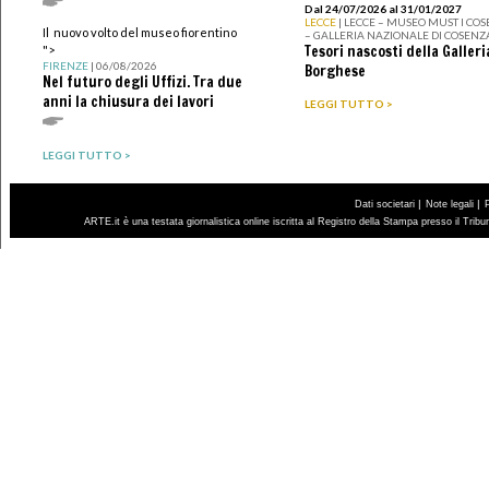
Dal 24/07/2026 al 31/01/2027
LECCE
| LECCE – MUSEO MUST I CO
Il nuovo volto del museo fiorentino
– GALLERIA NAZIONALE DI COSENZ
Tesori nascosti della Galleri
">
FIRENZE
| 06/08/2026
Borghese
Nel futuro degli Uffizi. Tra due
anni la chiusura dei lavori
LEGGI TUTTO >
LEGGI TUTTO >
|
|
Dati societari
Note legali
ARTE.it è una testata giornalistica online iscritta al Registro della Stampa presso il Trib