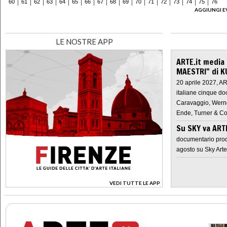
60
61
62
63
64
65
66
67
68
69
70
71
72
73
74
75
76
AGGIUNGI E
LE NOSTRE APP
ARTE.it media
MAESTRI" di K
20 aprile 2027, A
italiane cinque do
Caravaggio, Werne
Ende, Turner & Co
Su SKY va AR
documentario prod
agosto su Sky Arte
VEDI TUTTE LE APP
>