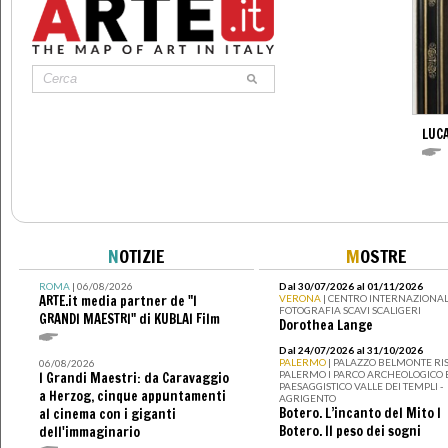
LUC
N
OTIZIE
M
OSTRE
ROMA
| 06/08/2026
Dal 30/07/2026 al 01/11/2026
ARTE.it media partner de "I
VERONA
| CENTRO INTERNAZIONAL
FOTOGRAFIA SCAVI SCALIGERI
GRANDI MAESTRI" di KUBLAI Film
Dorothea Lange
Dal 24/07/2026 al 31/10/2026
PALERMO
| PALAZZO BELMONTE RIS
06/08/2026
PALERMO I PARCO ARCHEOLOGICO 
I Grandi Maestri: da Caravaggio
PAESAGGISTICO VALLE DEI TEMPLI -
a Herzog, cinque appuntamenti
AGRIGENTO
Botero. L’incanto del Mito I
al cinema con i giganti
Botero. Il peso dei sogni
dell'immaginario