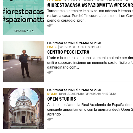
#IORESTOACASA #SPAZIOMATTA #PESCA
Torneremo a riempire le piazze, ma adesso è tempo 
restare a casa. Perché "In cuore abbiamo tutti un Cav
pieno di coraggio, pron...
Dal 19 Marzo 2020 al 24 Marzo 2020
PRATO
| WEBTV DEL CENTRO PECCI
CENTRO PECCI EXTRA
L'arte e la cultura sono uno strumento potente per ri
uniti e superare insieme un momento così difficile e f
dall’ordinario com...
Dal 19 Marzo 2020 al 19 Marzo 2020
ROMA
| REAL ACADEMIA DE ESPAÑA EN ROMA
OPEN STUDIOS
Anche quest’anno la Real Academia de España rinno
consueto appuntamento con la giornata degli Open S
aprendo l...