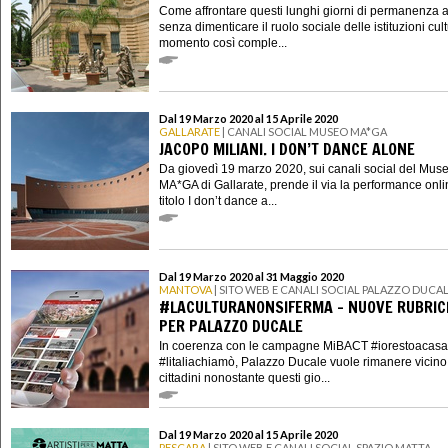
Come affrontare questi lunghi giorni di permanenza 
senza dimenticare il ruolo sociale delle istituzioni cult
momento così comple...
Dal 19 Marzo 2020 al 15 Aprile 2020
GALLARATE
| CANALI SOCIAL MUSEO MA*GA
JACOPO MILIANI. I DON’T DANCE ALONE
Da giovedì 19 marzo 2020, sui canali social del Mus
MA*GA di Gallarate, prende il via la performance onli
titolo I don’t dance a...
Dal 19 Marzo 2020 al 31 Maggio 2020
MANTOVA
| SITO WEB E CANALI SOCIAL PALAZZO DUCA
#LACULTURANONSIFERMA - NUOVE RUBRIC
PER PALAZZO DUCALE
In coerenza con le campagne MiBACT #iorestoacasa
#litaliachiamò, Palazzo Ducale vuole rimanere vicino
cittadini nonostante questi gio...
Dal 19 Marzo 2020 al 15 Aprile 2020
PESCARA
| SITO WEB E CANALI SOCIAL SPAZIO MATTA