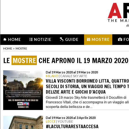
d
HOME
NOTIZIE
GUIDE
MOSTRE
F
HOME
>
MOSTRE
LE
MOSTRE
CHE APRONO IL 19 MARZO 2020
Dal 19 Marzo 2020 al 19 Marzo 2020
MILANO
| CANALE SKY ARTE
VILLA VISCONTI BORROMEO LITTA, QUATTRO
SECOLI DI STORIA, UN VIAGGIO NEL TEMPO 
DELIZIE ARTE E GIOCHI D’ACQUA
Giovedì 19 marzo Sky Arte trasmetterà il Docufilm di
Francesco Vitali, che ci accompagna in un viaggio al
scoperta della bellezza e de...
Dal 19 Marzo 2020 al 3 Aprile 2020
LECCE
| YOUTUBE
#LACULTURARESTAACCESA