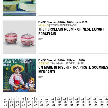
Dal 30 Gennaio 2020 al 10 Gennaio 2021
MILANO
| FONDAZIONE PRADA
THE PORCELAIN ROOM – CHINESE EXPORT
PORCELAIN
Dal 30 Gennaio 2020 al 29 Marzo 2020
GENOVA
| GALATA MUSEO DEL MARE
UN MARE DI RISCHI - TRA PIRATI, SCOMME
MERCANTI
1
2
3
4
5
6
7
8
9
10
11
12
13
14
15
16
17
18
19
2
22
23
24
25
26
27
28
29
30
31
32
33
34
35
36
37
38
3
41
42
43
44
45
46
47
48
49
50
51
52
53
54
55
56
57
5