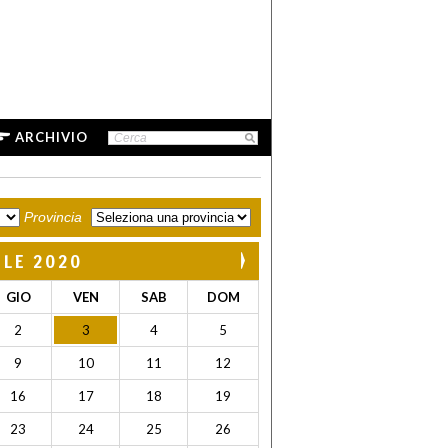
ARCHIVIO
Provincia
ILE 2020
GIO
VEN
SAB
DOM
2
3
4
5
9
10
11
12
16
17
18
19
23
24
25
26