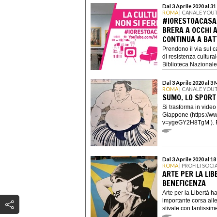
Dal 3 Aprile 2020 al 3
ROMA
| CANALE YOU
#IORESTOACASA,
BRERA A OCCHI A
CONTINUA A BAT
Prendono il via sul 
di resistenza cultura
Biblioteca Nazionale.
Dal 3 Aprile 2020 al 3
ROMA
| CANALE YOU
SUMO. LO SPORT
Si trasforma in vide
Giappone (https://w
v=ygeGY2H8TgM ). Per
Dal 3 Aprile 2020 al 18
ROMA
| PROFILI SOCI
ARTE PER LA LIB
BENEFICENZA
Arte per la Libertà h
importante corsa alle
stivale con tantissime