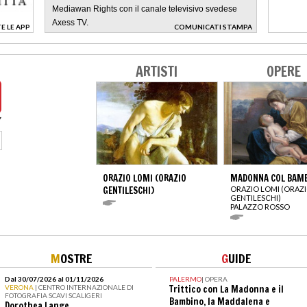
Mediawan Rights con il canale televisivo svedese
Axess TV.
E LE APP
COMUNICATI STAMPA
>
ARTISTI
OPERE
ORAZIO LOMI (ORAZIO
MADONNA COL BAM
GENTILESCHI)
ORAZIO LOMI (ORAZ
GENTILESCHI)
PALAZZO ROSSO
M
OSTRE
G
UIDE
Dal 30/07/2026 al 01/11/2026
PALERMO
|
OPERA
VERONA
| CENTRO INTERNAZIONALE DI
Trittico con La Madonna e il
FOTOGRAFIA SCAVI SCALIGERI
Bambino, la Maddalena e
Dorothea Lange