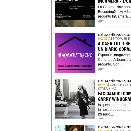
INCAMERA - L’U
La Galleria Nazionale
BecomingX – Art+Sou
progetto InCamera, un
Dal 3 Aprile 2020 al 30
SAVONA
| SITO WEB E
A CASA TUTTI BE
UN DIARIO CORA
Espoarte, magazine e
Culturale Arteam, e 
progetto. Con ...
Dal 3 Aprile 2020 al 3 
ROMA
| CANALE YOU
STREAMING
FACCIAMOCI COM
GARRY WINOGRA
In questo periodo di 
le nostre quotidiane 
l&rsquo...
Dal 3 Aprile 2020 al 30
MILANO
| CANALI SOC