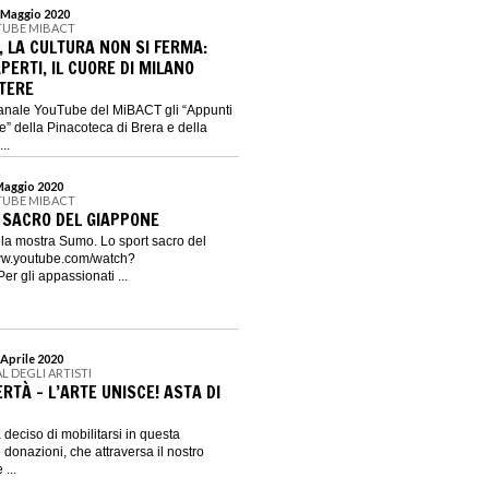
1 Maggio 2020
TUBE MIBACT
 LA CULTURA NON SI FERMA:
PERTI, IL CUORE DI MILANO
TERE
canale YouTube del MiBACT gli “Appunti
le” della Pinacoteca di Brera e della
..
 Maggio 2020
TUBE MIBACT
 SACRO DEL GIAPPONE
o la mostra Sumo. Lo sport sacro del
ww.youtube.com/watch?
 gli appassionati ...
 Aprile 2020
AL DEGLI ARTISTI
ERTÀ - L’ARTE UNISCE! ASTA DI
a deciso di mobilitarsi in questa
 donazioni, che attraversa il nostro
 ...