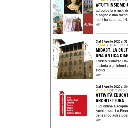
#TUTTIINSIEME 
adicorbetta e ruski 
disegno e una raccolt
molti ha superato i 4.
Dal 3 Aprile 2020 al 3
ROMA
| CANALE YOU
MIBACT, LA CULT
UNA ANTICA DIM
Il video “Palazzo Dav
la storia e gli intern
storici ...
Dal 3 Aprile 2020 al 3
VENEZIA
| SITO WEB 
ATTIVITÀ EDUCA
ARCHITETTURA
Tutti online a scopri
Architettura. La Bien
pensando agli studenti