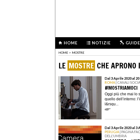
HOME
NOTIZIE
GUIDE
HOME
>
MOSTRE
LE
MOSTRE
CHE APRONO I
Dal 3 Aprile 2020 al 20
ROMA
| CANALI SOCI
#MOSTRIAMOCI
Oggi più che mai lo 
quello dell’interno: 
l&rsqu...
Dal 3 Aprile 2020 al 3 
PERUGIA
| PAGINA F
DELL'UMBRIA