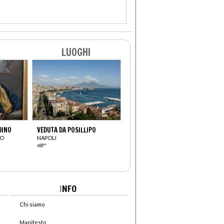
LUOGHI
BINO
VEDUTA DA POSILLIPO
IO
NAPOLI
I
NFO
Chi siamo
Manifesto