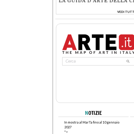
VEDI TUTT
>
N
OTIZIE
In mostra al MarTa fino al 10 gennaio
2027
">