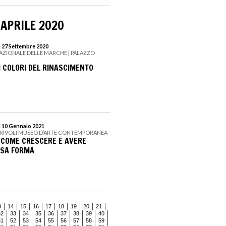
 APRILE 2020
l 27 Settembre 2020
NAZIONALE DELLE MARCHE | PALAZZO
I COLORI DEL RINASCIMENTO
l 10 Gennaio 2021
I RIVOLI MUSEO D’ARTE CONTEMPORANEA
 COME CRESCERE E AVERE
SSA FORMA
3
14
15
16
17
18
19
20
21
32
33
34
35
36
37
38
39
40
51
52
53
54
55
56
57
58
59