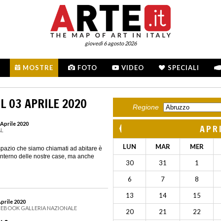
giovedì 6 agosto 2026
MOSTRE
FOTO
VIDEO
SPECIALI
L 03 APRILE 2020
Regione
 Aprile 2020
APR
AL
LUN
MAR
MER
spazio che siamo chiamati ad abitare è
l’interno delle nostre case, ma anche
30
31
1
6
7
8
13
14
15
Aprile 2020
ACEBOOK GALLERIA NAZIONALE
20
21
22