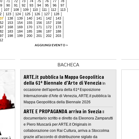
70
71
72
73
74
75
76
77
78
89
90
91
92
93
94
95
96
97
107
108
109
110
111
112
113
2
123
124
125
126
127
128
37
138
139
140
141
142
143
52
153
154
155
156
157
158
67
168
169
170
171
172
173
82
183
184
185
186
187
188
97
198
199
200
201
202
203
12
AGGIUNGI EVENTO >
BACHECA
ARTE.it pubblica la Mappa Geopolitica
della 61ª Biennale d'Arte di Venezia
In
occasione dell'apertura della 61ª Esposizione
Internazionale d'Arte di Venezia, ARTE.it pubblica la
Mappa Geopolitica della Biennale 2026
ARTE E PROPAGANDA arriva in Svezia
Il
documentario scritto e diretto da Eleonora Zamparutti
e Piero Muscarà per ARTE.it Originals in
collaborazione con Rai Cultura, arriva a Stoccolma
grazie all'accordo di distribuzione siglato da