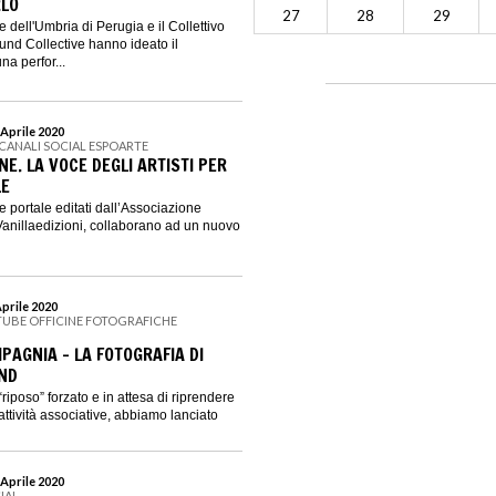
RLO
27
28
29
 dell'Umbria di Perugia e il Collettivo
nd Collective hanno ideato il
a perfor...
 Aprile 2020
 CANALI SOCIAL ESPOARTE
NE. LA VOCE DEGLI ARTISTI PER
LE
 portale editati dall’Associazione
Vanillaedizioni, collaborano ad un nuovo
Aprile 2020
TUBE OFFICINE FOTOGRAFICHE
PAGNIA - LA FOTOGRAFIA DI
ND
“riposo” forzato e in attesa di riprendere
attività associative, abbiamo lanciato
 Aprile 2020
IAL