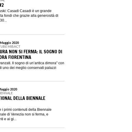
#2
duski: Casadi Casadi è un grande
a fondi che grazie alla generosità di
30...
1 Maggio 2020
TUBE MIBACT
URA NON SI FERMA: IL SOGNO DI
ORA FIORENTINA
anzati. Il sogno di un’antica dimora” con
i di uno dei meglio conservati palazzi
 Maggio 2020
BIENNALE
TIONAL DELLA BIENNALE
re i primi contenuti della Biennale
nale di Venezia non si ferma, e
 e ai gi...