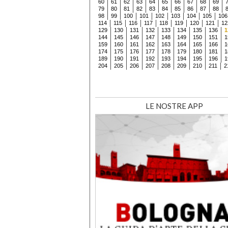
60
61
62
63
64
65
66
67
68
69
79
80
81
82
83
84
85
86
87
88
98
99
100
101
102
103
104
105
106
114
115
116
117
118
119
120
121
12
129
130
131
132
133
134
135
136
1
144
145
146
147
148
149
150
151
1
159
160
161
162
163
164
165
166
1
174
175
176
177
178
179
180
181
1
189
190
191
192
193
194
195
196
1
204
205
206
207
208
209
210
211
2
LE NOSTRE APP