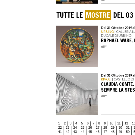
TUTTE LE
MOSTRE
DEL 03
Dal 31 Ottobre 2019 a
URBINO
| GALLERIA 
DUCALE DI URBINO
RAPHAEL WARE. 
Dal 31 Ottobre 2019 a
RIVOLI
| CASTELLO D
CLAUDIA COMTE.
SEMPRE LA STE
1
2
3
4
5
6
7
8
9
10
11
12
1
22
23
24
25
26
27
28
29
30
31
41
42
43
44
45
46
47
48
49
50