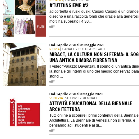
#TUTTIINSIEME #2
adicorbetta e ruski duski: Casadi Casadi è un grande
disegno e una raccolta fondi che grazie alla generosi
molti ha superato i 4.30...
Dal 3 Aprile 2020 al 31 Maggio 2020
ROMA
| CANALE YOUTUBE MIBACT
MIBACT, LA CULTURA NON SI FERMA: IL SOG
UNA ANTICA DIMORA FIORENTINA
Il video “Palazzo Davanzati. Il sogno di un’antica dim
la storia e gli interni di uno dei meglio conservati pala
storici ...
Dal 3 Aprile 2020 al 3 Maggio 2020
VENEZIA
| SITO WEB BIENNALE
ATTIVITÀ EDUCATIONAL DELLA BIENNALE
ARCHITETTURA
Tutti online a scoprire i primi contenuti della Biennale
Architettura. La Biennale di Venezia non si ferma, e
pensando agli studenti e ai gi...