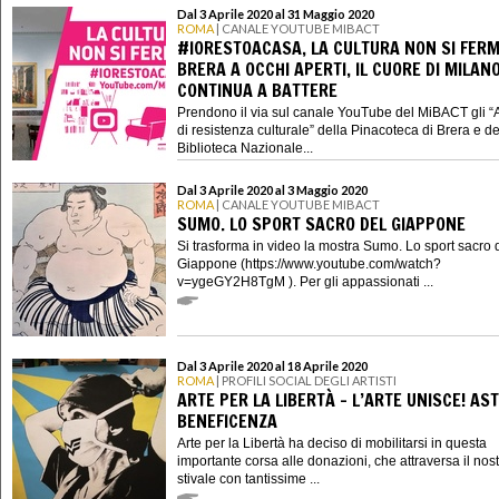
Dal 3 Aprile 2020 al 31 Maggio 2020
ROMA
| CANALE YOUTUBE MIBACT
#IORESTOACASA, LA CULTURA NON SI FERM
BRERA A OCCHI APERTI, IL CUORE DI MILAN
CONTINUA A BATTERE
Prendono il via sul canale YouTube del MiBACT gli “
di resistenza culturale” della Pinacoteca di Brera e de
Biblioteca Nazionale...
Dal 3 Aprile 2020 al 3 Maggio 2020
ROMA
| CANALE YOUTUBE MIBACT
SUMO. LO SPORT SACRO DEL GIAPPONE
Si trasforma in video la mostra Sumo. Lo sport sacro 
Giappone (https://www.youtube.com/watch?
v=ygeGY2H8TgM ). Per gli appassionati ...
Dal 3 Aprile 2020 al 18 Aprile 2020
ROMA
| PROFILI SOCIAL DEGLI ARTISTI
ARTE PER LA LIBERTÀ - L’ARTE UNISCE! AST
BENEFICENZA
Arte per la Libertà ha deciso di mobilitarsi in questa
importante corsa alle donazioni, che attraversa il nos
stivale con tantissime ...