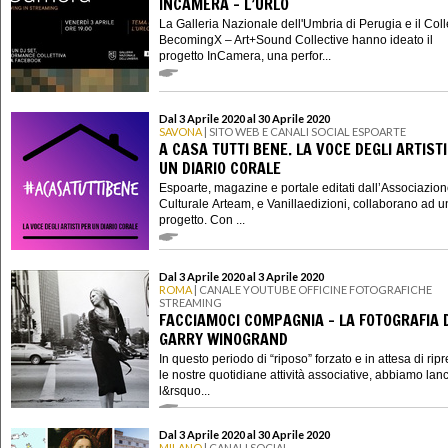
INCAMERA - L’URLO
La Galleria Nazionale dell'Umbria di Perugia e il Coll
BecomingX – Art+Sound Collective hanno ideato il
progetto InCamera, una perfor...
Dal 3 Aprile 2020 al 30 Aprile 2020
SAVONA
| SITO WEB E CANALI SOCIAL ESPOARTE
A CASA TUTTI BENE. LA VOCE DEGLI ARTIST
UN DIARIO CORALE
Espoarte, magazine e portale editati dall’Associazio
Culturale Arteam, e Vanillaedizioni, collaborano ad 
progetto. Con ...
Dal 3 Aprile 2020 al 3 Aprile 2020
ROMA
| CANALE YOUTUBE OFFICINE FOTOGRAFICHE
STREAMING
FACCIAMOCI COMPAGNIA - LA FOTOGRAFIA 
GARRY WINOGRAND
In questo periodo di “riposo” forzato e in attesa di rip
le nostre quotidiane attività associative, abbiamo lanc
l&rsquo...
Dal 3 Aprile 2020 al 30 Aprile 2020
MILANO
| CANALI SOCIAL