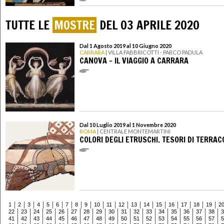
TUTTE LE
MOSTRE
DEL 03 APRILE 2020
Dal 1 Agosto 2019 al 10 Giugno 2020
CARRARA
| VILLA FABBRICOTTI - PARCO PADULA
CANOVA - IL VIAGGIO A CARRARA
Dal 10 Luglio 2019 al 1 Novembre 2020
ROMA
| CENTRALE MONTEMARTINI
COLORI DEGLI ETRUSCHI. TESORI DI TERRA
1
2
3
4
5
6
7
8
9
10
11
12
13
14
15
16
17
18
19
2
22
23
24
25
26
27
28
29
30
31
32
33
34
35
36
37
38
3
41
42
43
44
45
46
47
48
49
50
51
52
53
54
55
56
57
5