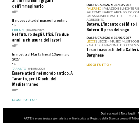
al cinema con i giganti
Dal 24/07/2026 al 31/10/2026
dell'immaginario
PALERMO
| PALAZZO BELMONTE RIS
PALERMO I PARCO ARCHEOLOGICO 
PAESAGGISTICO VALLE DEI TEMPLI -
AGRIGENTO
Il nuovo volto del museo fiorentino
Botero. L’incanto del Mito I
">
Botero. Il peso dei sogni
FIRENZE
| 06/08/2026
Nel futuro degli Uffizi. Tra due
Dal 24/07/2026 al 31/01/2027
anni la chiusura dei lavori
LECCE
| LECCE – MUSEO MUST I CO
– GALLERIA NAZIONALE DI COSENZ
Tesori nascosti della Galleri
In mostra al MarTa fino al 10 gennaio
Borghese
2027
">
LEGGI TUTTO >
TARANTO
| 04/08/2026
Essere atleti nel mondo antico. A
Taranto, per i Giochi del
Mediterraneo
LEGGI TUTTO >
|
|
Dati societari
Note legali
ARTE.it è una testata giornalistica online iscritta al Registro della Stampa presso il Trib