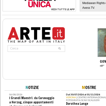
Mediawan Rights c
Axess TV.
VEDI TUTTE LE APP
>
GIOV
N
OTIZIE
M
OSTRE
06/08/2026
Dal 30/07/2026 al 01/11/2026
I Grandi Maestri: da Caravaggio
VERONA
| CENTRO INTERNAZIONAL
FOTOGRAFIA SCAVI SCALIGERI
a Herzog, cinque appuntamenti
Dorothea Lange