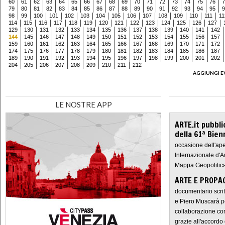
60
61
62
63
64
65
66
67
68
69
70
71
72
73
74
75
76
7
79
80
81
82
83
84
85
86
87
88
89
90
91
92
93
94
95
9
98
99
100
101
102
103
104
105
106
107
108
109
110
111
11
114
115
116
117
118
119
120
121
122
123
124
125
126
127
129
130
131
132
133
134
135
136
137
138
139
140
141
142
144
145
146
147
148
149
150
151
152
153
154
155
156
157
159
160
161
162
163
164
165
166
167
168
169
170
171
172
174
175
176
177
178
179
180
181
182
183
184
185
186
187
189
190
191
192
193
194
195
196
197
198
199
200
201
202
204
205
206
207
208
209
210
211
212
AGGIUNGI E
LE NOSTRE APP
ARTE.it pubbli
della 61ª Bien
occasione dell'ape
Internazionale d'A
Mappa Geopolitica
ARTE E PROPAG
documentario scrit
e Piero Muscarà pe
collaborazione con
grazie all'accordo 