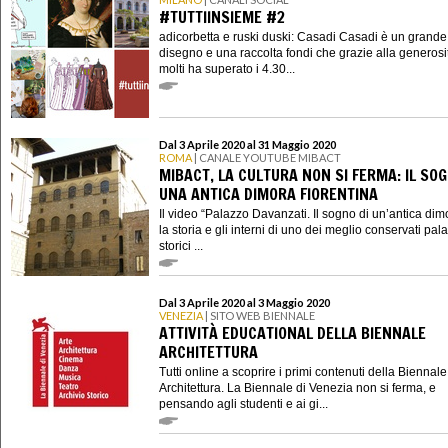
#TUTTIINSIEME #2
adicorbetta e ruski duski: Casadi Casadi è un grande
disegno e una raccolta fondi che grazie alla generosi
molti ha superato i 4.30...
Dal 3 Aprile 2020 al 31 Maggio 2020
ROMA
| CANALE YOUTUBE MIBACT
MIBACT, LA CULTURA NON SI FERMA: IL SOG
UNA ANTICA DIMORA FIORENTINA
Il video “Palazzo Davanzati. Il sogno di un’antica dim
la storia e gli interni di uno dei meglio conservati pala
storici ...
Dal 3 Aprile 2020 al 3 Maggio 2020
VENEZIA
| SITO WEB BIENNALE
ATTIVITÀ EDUCATIONAL DELLA BIENNALE
ARCHITETTURA
Tutti online a scoprire i primi contenuti della Biennale
Architettura. La Biennale di Venezia non si ferma, e
pensando agli studenti e ai gi...