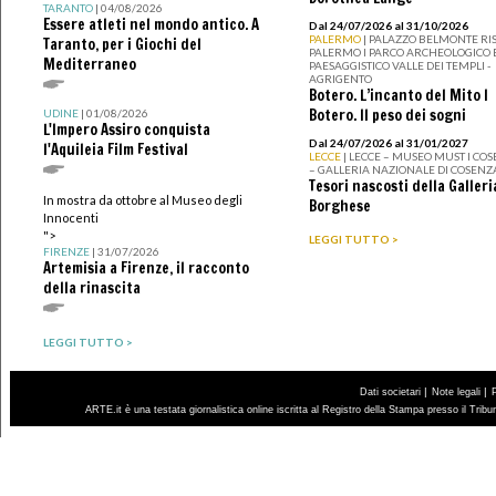
TARANTO
| 04/08/2026
Essere atleti nel mondo antico. A
Dal 24/07/2026 al 31/10/2026
PALERMO
| PALAZZO BELMONTE RIS
Taranto, per i Giochi del
PALERMO I PARCO ARCHEOLOGICO 
Mediterraneo
PAESAGGISTICO VALLE DEI TEMPLI -
AGRIGENTO
Botero. L’incanto del Mito I
Botero. Il peso dei sogni
UDINE
| 01/08/2026
L'Impero Assiro conquista
Dal 24/07/2026 al 31/01/2027
l'Aquileia Film Festival
LECCE
| LECCE – MUSEO MUST I CO
– GALLERIA NAZIONALE DI COSENZ
Tesori nascosti della Galleri
In mostra da ottobre al Museo degli
Borghese
Innocenti
">
LEGGI TUTTO >
FIRENZE
| 31/07/2026
Artemisia a Firenze, il racconto
della rinascita
LEGGI TUTTO >
|
|
Dati societari
Note legali
ARTE.it è una testata giornalistica online iscritta al Registro della Stampa presso il Trib