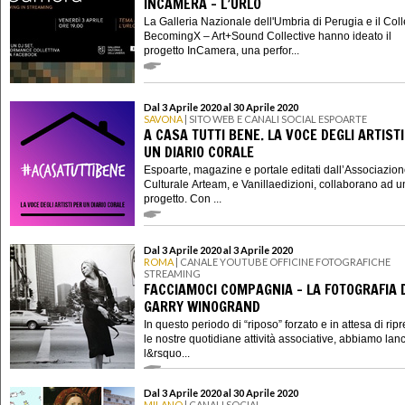
INCAMERA - L’URLO
La Galleria Nazionale dell'Umbria di Perugia e il Coll
BecomingX – Art+Sound Collective hanno ideato il
progetto InCamera, una perfor...
Dal 3 Aprile 2020 al 30 Aprile 2020
SAVONA
| SITO WEB E CANALI SOCIAL ESPOARTE
A CASA TUTTI BENE. LA VOCE DEGLI ARTIST
UN DIARIO CORALE
Espoarte, magazine e portale editati dall’Associazio
Culturale Arteam, e Vanillaedizioni, collaborano ad 
progetto. Con ...
Dal 3 Aprile 2020 al 3 Aprile 2020
ROMA
| CANALE YOUTUBE OFFICINE FOTOGRAFICHE
STREAMING
FACCIAMOCI COMPAGNIA - LA FOTOGRAFIA 
GARRY WINOGRAND
In questo periodo di “riposo” forzato e in attesa di rip
le nostre quotidiane attività associative, abbiamo lanc
l&rsquo...
Dal 3 Aprile 2020 al 30 Aprile 2020
MILANO
| CANALI SOCIAL