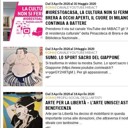
Dal 3 Aprile 2020 al 31 Maggio 2020
ROMA
| CANALE YOUTUBE MIBACT
#IORESTOACASA, LA CULTURA NON SI FERM
BRERA A OCCHI APERTI, IL CUORE DI MILAN
CONTINUA A BATTERE
Prendono il via sul canale YouTube del MiBACT gli “
di resistenza culturale” della Pinacoteca di Brera e de
Biblioteca Nazionale...
Dal 3 Aprile 2020 al 3 Maggio 2020
ROMA
| CANALE YOUTUBE MIBACT
SUMO. LO SPORT SACRO DEL GIAPPONE
Si trasforma in video la mostra Sumo. Lo sport sacro 
Giappone (https://www.youtube.com/watch?
v=ygeGY2H8TgM ). Per gli appassionati ...
Dal 3 Aprile 2020 al 18 Aprile 2020
ROMA
| PROFILI SOCIAL DEGLI ARTISTI
ARTE PER LA LIBERTÀ - L’ARTE UNISCE! AST
BENEFICENZA
Arte per la Libertà ha deciso di mobilitarsi in questa
importante corsa alle donazioni, che attraversa il nos
stivale con tantissime ...