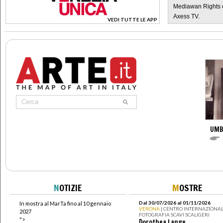
Mediawan Rights c
Axess TV.
VEDI TUTTE LE APP
>
UMB
N
OTIZIE
M
OSTRE
Dal 30/07/2026 al 01/11/2026
In mostra al MarTa fino al 10 gennaio
VERONA
| CENTRO INTERNAZIONAL
2027
FOTOGRAFIA SCAVI SCALIGERI
">
Dorothea Lange