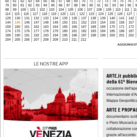
60
61
62
63
64
65
66
67
68
69
70
71
72
73
74
75
76
7
79
80
81
82
83
84
85
86
87
88
89
90
91
92
93
94
95
9
98
99
100
101
102
103
104
105
106
107
108
109
110
111
11
114
115
116
117
118
119
120
121
122
123
124
125
126
127
129
130
131
132
133
134
135
136
137
138
139
140
141
142
144
145
146
147
148
149
150
151
152
153
154
155
156
157
159
160
161
162
163
164
165
166
167
168
169
170
171
172
174
175
176
177
178
179
180
181
182
183
184
185
186
187
189
190
191
192
193
194
195
196
197
198
199
200
201
202
204
205
206
207
208
209
210
211
212
AGGIUNGI E
LE NOSTRE APP
ARTE.it pubbli
della 61ª Bien
occasione dell'ape
Internazionale d'A
Mappa Geopolitica
ARTE E PROPAG
documentario scrit
e Piero Muscarà pe
collaborazione con
grazie all'accordo 