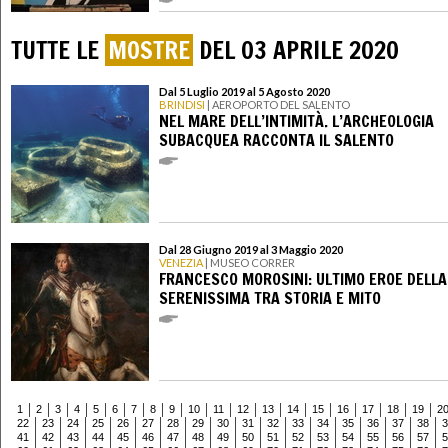
TUTTE LE
MOSTRE
DEL 03 APRILE 2020
Dal 5 Luglio 2019 al 5 Agosto 2020
BRINDISI
| AEROPORTO DEL SALENTO
NEL MARE DELL’INTIMITÀ. L’ARCHEOLOGIA
SUBACQUEA RACCONTA IL SALENTO
Dal 28 Giugno 2019 al 3 Maggio 2020
VENEZIA
| MUSEO CORRER
FRANCESCO MOROSINI: ULTIMO EROE DELLA
SERENISSIMA TRA STORIA E MITO
1
2
3
4
5
6
7
8
9
10
11
12
13
14
15
16
17
18
19
2
22
23
24
25
26
27
28
29
30
31
32
33
34
35
36
37
38
3
41
42
43
44
45
46
47
48
49
50
51
52
53
54
55
56
57
5