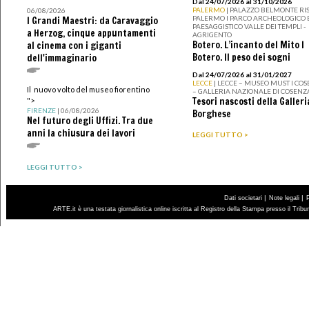
Dal 24/07/2026 al 31/10/2026
PALERMO
| PALAZZO BELMONTE RIS
06/08/2026
PALERMO I PARCO ARCHEOLOGICO 
I Grandi Maestri: da Caravaggio
PAESAGGISTICO VALLE DEI TEMPLI -
a Herzog, cinque appuntamenti
AGRIGENTO
Botero. L’incanto del Mito I
al cinema con i giganti
Botero. Il peso dei sogni
dell'immaginario
Dal 24/07/2026 al 31/01/2027
LECCE
| LECCE – MUSEO MUST I CO
Il nuovo volto del museo fiorentino
– GALLERIA NAZIONALE DI COSENZ
Tesori nascosti della Galleri
">
FIRENZE
| 06/08/2026
Borghese
Nel futuro degli Uffizi. Tra due
anni la chiusura dei lavori
LEGGI TUTTO >
LEGGI TUTTO >
|
|
Dati societari
Note legali
ARTE.it è una testata giornalistica online iscritta al Registro della Stampa presso il Trib