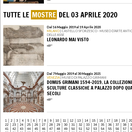
TUTTE LE
MOSTRE
DEL 03 APRILE 2020
Dal 16 Maggio 2019 al 19 Aprile 2020
MILANO
| CASTELLO SFORZESCO - MUSEO D’ARTE ANTIC
DELLE ASSE
LEONARDO MAI VISTO
Dal 7 Maggio 2019 al 30 Maggio 2021
VENEZIA
| MUSEO DI PALAZZO GRIMANI
DOMUS GRIMANI 1594-2019. LA COLLEZIONE
SCULTURE CLASSICHE A PALAZZO DOPO QU
SECOLI
1
2
3
4
5
6
7
8
9
10
11
12
13
14
15
16
17
18
19
2
22
23
24
25
26
27
28
29
30
31
32
33
34
35
36
37
38
3
41
42
43
44
45
46
47
48
49
50
51
52
53
54
55
56
57
5