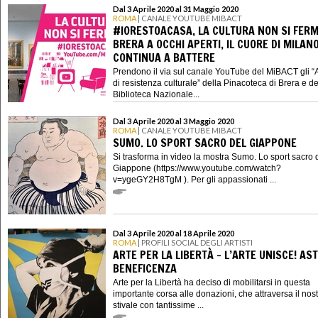
Dal 3 Aprile 2020 al 31 Maggio 2020
ROMA
| CANALE YOUTUBE MIBACT
#IORESTOACASA, LA CULTURA NON SI FERM
BRERA A OCCHI APERTI, IL CUORE DI MILAN
CONTINUA A BATTERE
Prendono il via sul canale YouTube del MiBACT gli “
di resistenza culturale” della Pinacoteca di Brera e de
Biblioteca Nazionale...
Dal 3 Aprile 2020 al 3 Maggio 2020
ROMA
| CANALE YOUTUBE MIBACT
SUMO. LO SPORT SACRO DEL GIAPPONE
Si trasforma in video la mostra Sumo. Lo sport sacro 
Giappone (https://www.youtube.com/watch?
v=ygeGY2H8TgM ). Per gli appassionati ...
Dal 3 Aprile 2020 al 18 Aprile 2020
ROMA
| PROFILI SOCIAL DEGLI ARTISTI
ARTE PER LA LIBERTÀ - L’ARTE UNISCE! AST
BENEFICENZA
Arte per la Libertà ha deciso di mobilitarsi in questa
importante corsa alle donazioni, che attraversa il nos
stivale con tantissime ...