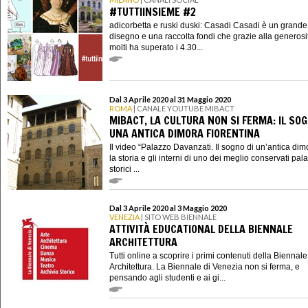
#TUTTIINSIEME #2
adicorbetta e ruski duski: Casadi Casadi è un grande
disegno e una raccolta fondi che grazie alla generosi
molti ha superato i 4.30...
Dal 3 Aprile 2020 al 31 Maggio 2020
ROMA
| CANALE YOUTUBE MIBACT
MIBACT, LA CULTURA NON SI FERMA: IL SOG
UNA ANTICA DIMORA FIORENTINA
Il video “Palazzo Davanzati. Il sogno di un’antica dim
la storia e gli interni di uno dei meglio conservati pala
storici ...
Dal 3 Aprile 2020 al 3 Maggio 2020
VENEZIA
| SITO WEB BIENNALE
ATTIVITÀ EDUCATIONAL DELLA BIENNALE
ARCHITETTURA
Tutti online a scoprire i primi contenuti della Biennale
Architettura. La Biennale di Venezia non si ferma, e
pensando agli studenti e ai gi...