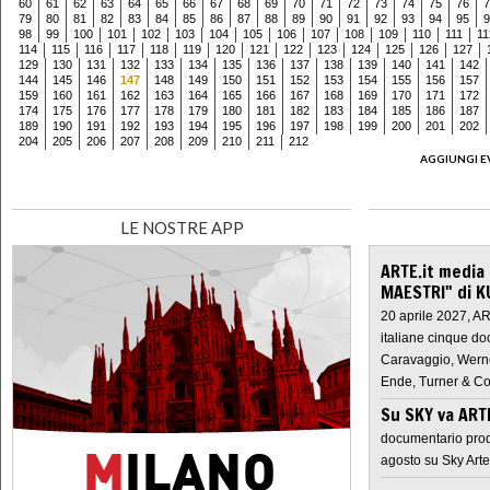
60
61
62
63
64
65
66
67
68
69
70
71
72
73
74
75
76
7
79
80
81
82
83
84
85
86
87
88
89
90
91
92
93
94
95
9
98
99
100
101
102
103
104
105
106
107
108
109
110
111
11
114
115
116
117
118
119
120
121
122
123
124
125
126
127
129
130
131
132
133
134
135
136
137
138
139
140
141
142
144
145
146
147
148
149
150
151
152
153
154
155
156
157
159
160
161
162
163
164
165
166
167
168
169
170
171
172
174
175
176
177
178
179
180
181
182
183
184
185
186
187
189
190
191
192
193
194
195
196
197
198
199
200
201
202
204
205
206
207
208
209
210
211
212
AGGIUNGI E
LE NOSTRE APP
ARTE.it media
MAESTRI" di K
20 aprile 2027, A
italiane cinque do
Caravaggio, Werne
Ende, Turner & Co
Su SKY va AR
documentario prod
agosto su Sky Arte