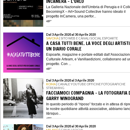
INCAMERA - L’URLO
La Galleria Nazionale dell'Umbria di Perugia e il Coll
BecomingX – Art+Sound Collective hanno ideato il
progetto InCamera, una perfor...
Dal 3 Aprile 2020 al 30 Aprile 2020
SAVONA
| SITO WEB E CANALI SOCIAL ESPOARTE
A CASA TUTTI BENE. LA VOCE DEGLI ARTIST
UN DIARIO CORALE
Espoarte, magazine e portale editati dall’Associazio
Culturale Arteam, e Vanillaedizioni, collaborano ad 
progetto. Con ...
Dal 3 Aprile 2020 al 3 Aprile 2020
ROMA
| CANALE YOUTUBE OFFICINE FOTOGRAFICHE
STREAMING
FACCIAMOCI COMPAGNIA - LA FOTOGRAFIA 
GARRY WINOGRAND
In questo periodo di “riposo” forzato e in attesa di rip
le nostre quotidiane attività associative, abbiamo lanc
l&rsquo...
Dal 3 Aprile 2020 al 30 Aprile 2020
MILANO
| CANALI SOCIAL