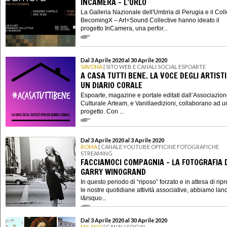
INCAMERA - L’URLO
La Galleria Nazionale dell'Umbria di Perugia e il Coll
BecomingX – Art+Sound Collective hanno ideato il
progetto InCamera, una perfor...
Dal 3 Aprile 2020 al 30 Aprile 2020
SAVONA
| SITO WEB E CANALI SOCIAL ESPOARTE
A CASA TUTTI BENE. LA VOCE DEGLI ARTIST
UN DIARIO CORALE
Espoarte, magazine e portale editati dall’Associazio
Culturale Arteam, e Vanillaedizioni, collaborano ad 
progetto. Con ...
Dal 3 Aprile 2020 al 3 Aprile 2020
ROMA
| CANALE YOUTUBE OFFICINE FOTOGRAFICHE
STREAMING
FACCIAMOCI COMPAGNIA - LA FOTOGRAFIA 
GARRY WINOGRAND
In questo periodo di “riposo” forzato e in attesa di rip
le nostre quotidiane attività associative, abbiamo lanc
l&rsquo...
Dal 3 Aprile 2020 al 30 Aprile 2020
MILANO
| CANALI SOCIAL