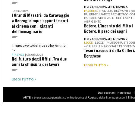
Dal 24/07/2026 al 31/10/2026
PALERMO
| PALAZZO BELMONTE RIS
06/08/2026
PALERMO I PARCO ARCHEOLOGICO 
I Grandi Maestri: da Caravaggio
PAESAGGISTICO VALLE DEI TEMPLI -
a Herzog, cinque appuntamenti
AGRIGENTO
Botero. L’incanto del Mito I
al cinema con i giganti
Botero. Il peso dei sogni
dell'immaginario
Dal 24/07/2026 al 31/01/2027
LECCE
| LECCE – MUSEO MUST I CO
Il nuovo volto del museo fiorentino
– GALLERIA NAZIONALE DI COSENZ
Tesori nascosti della Galleri
">
FIRENZE
| 06/08/2026
Borghese
Nel futuro degli Uffizi. Tra due
anni la chiusura dei lavori
LEGGI TUTTO >
LEGGI TUTTO >
|
|
Dati societari
Note legali
ARTE.it è una testata giornalistica online iscritta al Registro della Stampa presso il Trib