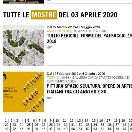
TUTTE LE
MOSTRE
DEL 03 APRILE 2020
Dal 22 Marzo 2019 al 3 Maggio 2020
ASCOLI PICENO
| PALAZZO DEI CAPITANI
TULLIO PERICOLI. FORME DEL PAESAGGIO. 1
2018
Dal 15 Febbraio 2019 al 4 Ottobre 2020
TORINO
| GAM – GALLERIA CIVICA D'ARTE MODERNA E
CONTEMPORANEA
PITTURA SPAZIO SCULTURA. OPERE DI ARTI
ITALIANI TRA GLI ANNI 60 E 80
1
2
3
4
5
6
7
8
9
10
11
12
13
14
15
16
17
18
19
2
22
23
24
25
26
27
28
29
30
31
32
33
34
35
36
37
38
3
41
42
43
44
45
46
47
48
49
50
51
52
53
54
55
56
57
5