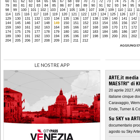
60
61
62
63
64
65
66
67
68
69
70
71
72
73
74
75
76
7
79
80
81
82
83
84
85
86
87
88
89
90
91
92
93
94
95
9
98
99
100
101
102
103
104
105
106
107
108
109
110
111
11
114
115
116
117
118
119
120
121
122
123
124
125
126
127
129
130
131
132
133
134
135
136
137
138
139
140
141
142
144
145
146
147
148
149
150
151
152
153
154
155
156
157
159
160
161
162
163
164
165
166
167
168
169
170
171
172
174
175
176
177
178
179
180
181
182
183
184
185
186
187
189
190
191
192
193
194
195
196
197
198
199
200
201
202
204
205
206
207
208
209
210
211
212
AGGIUNGI E
LE NOSTRE APP
ARTE.it media
MAESTRI" di K
20 aprile 2027, A
italiane cinque do
Caravaggio, Werne
Ende, Turner & Co
Su SKY va AR
documentario prod
agosto su Sky Arte