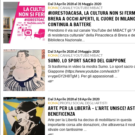
Dal 3 Aprile 2020 al 31 Maggio 2020
ROMA
| CANALE YOUTUBE MIBACT
#IORESTOACASA, LA CULTURA NON SI FERM
BRERA A OCCHI APERTI, IL CUORE DI MILAN
CONTINUA A BATTERE
Prendono il via sul canale YouTube del MiBACT gli “
di resistenza culturale” della Pinacoteca di Brera e de
Biblioteca Nazionale...
Dal 3 Aprile 2020 al 3 Maggio 2020
ROMA
| CANALE YOUTUBE MIBACT
SUMO. LO SPORT SACRO DEL GIAPPONE
Si trasforma in video la mostra Sumo. Lo sport sacro 
Giappone (https://www.youtube.com/watch?
v=ygeGY2H8TgM ). Per gli appassionati ...
Dal 3 Aprile 2020 al 18 Aprile 2020
ROMA
| PROFILI SOCIAL DEGLI ARTISTI
ARTE PER LA LIBERTÀ - L’ARTE UNISCE! AST
BENEFICENZA
Arte per la Libertà ha deciso di mobilitarsi in questa
importante corsa alle donazioni, che attraversa il nos
stivale con tantissime ...