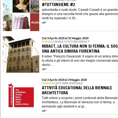
#TUTTIINSIEME #2
adicorbetta e ruski duski: Casadi Casadi è un grande
disegno e una raccolta fondi che grazie alla generosi
molti ha superato i 4.30...
Dal 3 Aprile 2020 al 31 Maggio 2020
ROMA
| CANALE YOUTUBE MIBACT
MIBACT, LA CULTURA NON SI FERMA: IL SOG
UNA ANTICA DIMORA FIORENTINA
Il video “Palazzo Davanzati. Il sogno di un’antica dim
la storia e gli interni di uno dei meglio conservati pala
storici ...
Dal 3 Aprile 2020 al 3 Maggio 2020
VENEZIA
| SITO WEB BIENNALE
ATTIVITÀ EDUCATIONAL DELLA BIENNALE
ARCHITETTURA
Tutti online a scoprire i primi contenuti della Biennale
Architettura. La Biennale di Venezia non si ferma, e
pensando agli studenti e ai gi...