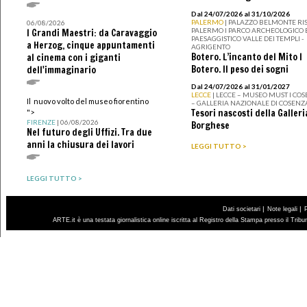
Dal 24/07/2026 al 31/10/2026
PALERMO
| PALAZZO BELMONTE RIS
06/08/2026
PALERMO I PARCO ARCHEOLOGICO 
I Grandi Maestri: da Caravaggio
PAESAGGISTICO VALLE DEI TEMPLI -
a Herzog, cinque appuntamenti
AGRIGENTO
Botero. L’incanto del Mito I
al cinema con i giganti
Botero. Il peso dei sogni
dell'immaginario
Dal 24/07/2026 al 31/01/2027
LECCE
| LECCE – MUSEO MUST I CO
Il nuovo volto del museo fiorentino
– GALLERIA NAZIONALE DI COSENZ
Tesori nascosti della Galleri
">
FIRENZE
| 06/08/2026
Borghese
Nel futuro degli Uffizi. Tra due
anni la chiusura dei lavori
LEGGI TUTTO >
LEGGI TUTTO >
|
|
Dati societari
Note legali
ARTE.it è una testata giornalistica online iscritta al Registro della Stampa presso il Trib