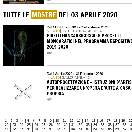
TUTTE LE
MOSTRE
DEL 03 APRILE 2020
Dal 14 Febbraio 2019 al 14 Febbraio 2021
MILANO
| PIRELLI HANGARBICOCCA
PIRELLI HANGARBICOCCA: 8 PROGETTI
MONOGRAFICI NEL PROGRAMMA ESPOSITIV
2019-2020
Dal 1 Aprile 2020 al 31 Dicembre 2020
MILANO
| GALLERIA MILANO
AUTOPROGETTAZIONE - ISTRUZIONI D’ARTI
PER REALIZZARE UN’OPERA D’ARTE A CASA
PROPRIA
1
2
3
4
5
6
7
8
9
10
11
12
13
14
15
16
17
18
19
2
22
23
24
25
26
27
28
29
30
31
32
33
34
35
36
37
38
3
41
42
43
44
45
46
47
48
49
50
51
52
53
54
55
56
57
5