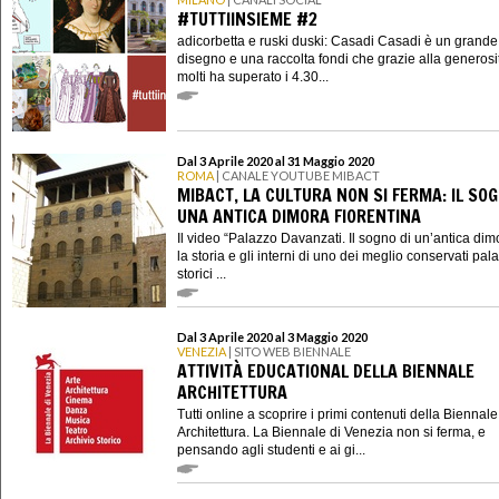
#TUTTIINSIEME #2
adicorbetta e ruski duski: Casadi Casadi è un grande
disegno e una raccolta fondi che grazie alla generosi
molti ha superato i 4.30...
Dal 3 Aprile 2020 al 31 Maggio 2020
ROMA
| CANALE YOUTUBE MIBACT
MIBACT, LA CULTURA NON SI FERMA: IL SOG
UNA ANTICA DIMORA FIORENTINA
Il video “Palazzo Davanzati. Il sogno di un’antica dim
la storia e gli interni di uno dei meglio conservati pala
storici ...
Dal 3 Aprile 2020 al 3 Maggio 2020
VENEZIA
| SITO WEB BIENNALE
ATTIVITÀ EDUCATIONAL DELLA BIENNALE
ARCHITETTURA
Tutti online a scoprire i primi contenuti della Biennale
Architettura. La Biennale di Venezia non si ferma, e
pensando agli studenti e ai gi...