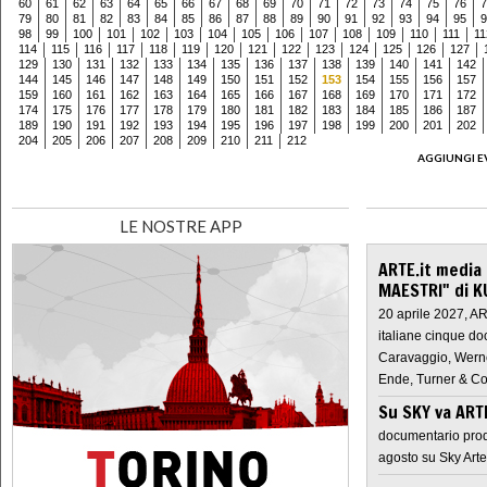
60
61
62
63
64
65
66
67
68
69
70
71
72
73
74
75
76
7
79
80
81
82
83
84
85
86
87
88
89
90
91
92
93
94
95
9
98
99
100
101
102
103
104
105
106
107
108
109
110
111
11
114
115
116
117
118
119
120
121
122
123
124
125
126
127
129
130
131
132
133
134
135
136
137
138
139
140
141
142
144
145
146
147
148
149
150
151
152
153
154
155
156
157
159
160
161
162
163
164
165
166
167
168
169
170
171
172
174
175
176
177
178
179
180
181
182
183
184
185
186
187
189
190
191
192
193
194
195
196
197
198
199
200
201
202
204
205
206
207
208
209
210
211
212
AGGIUNGI E
LE NOSTRE APP
ARTE.it media
MAESTRI" di K
20 aprile 2027, A
italiane cinque do
Caravaggio, Werne
Ende, Turner & Co
Su SKY va AR
documentario prod
agosto su Sky Arte