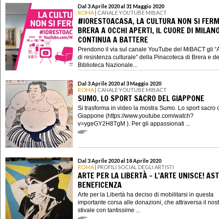
Dal 3 Aprile 2020 al 31 Maggio 2020
ROMA
| CANALE YOUTUBE MIBACT
#IORESTOACASA, LA CULTURA NON SI FERM
BRERA A OCCHI APERTI, IL CUORE DI MILAN
CONTINUA A BATTERE
Prendono il via sul canale YouTube del MiBACT gli “
di resistenza culturale” della Pinacoteca di Brera e de
Biblioteca Nazionale...
Dal 3 Aprile 2020 al 3 Maggio 2020
ROMA
| CANALE YOUTUBE MIBACT
SUMO. LO SPORT SACRO DEL GIAPPONE
Si trasforma in video la mostra Sumo. Lo sport sacro 
Giappone (https://www.youtube.com/watch?
v=ygeGY2H8TgM ). Per gli appassionati ...
Dal 3 Aprile 2020 al 18 Aprile 2020
ROMA
| PROFILI SOCIAL DEGLI ARTISTI
ARTE PER LA LIBERTÀ - L’ARTE UNISCE! AST
BENEFICENZA
Arte per la Libertà ha deciso di mobilitarsi in questa
importante corsa alle donazioni, che attraversa il nos
stivale con tantissime ...