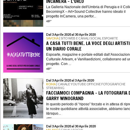
INCAMERA - L’URLO
La Galleria Nazionale dell'Umbria di Perugia e il Coll
BecomingX – Art+Sound Collective hanno ideato il
progetto InCamera, una perfor...
Dal 3 Aprile 2020 al 30 Aprile 2020
SAVONA
| SITO WEB E CANALI SOCIAL ESPOARTE
A CASA TUTTI BENE. LA VOCE DEGLI ARTIST
UN DIARIO CORALE
Espoarte, magazine e portale editati dall’Associazio
Culturale Arteam, e Vanillaedizioni, collaborano ad 
progetto. Con ...
Dal 3 Aprile 2020 al 3 Aprile 2020
ROMA
| CANALE YOUTUBE OFFICINE FOTOGRAFICHE
STREAMING
FACCIAMOCI COMPAGNIA - LA FOTOGRAFIA 
GARRY WINOGRAND
In questo periodo di “riposo” forzato e in attesa di rip
le nostre quotidiane attività associative, abbiamo lanc
l&rsquo...
Dal 3 Aprile 2020 al 30 Aprile 2020
MILANO
| CANALI SOCIAL