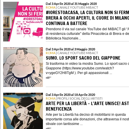
Dal 3 Aprile 2020 al 31 Maggio 2020
ROMA
| CANALE YOUTUBE MIBACT
#IORESTOACASA, LA CULTURA NON SI FERM
BRERA A OCCHI APERTI, IL CUORE DI MILAN
CONTINUA A BATTERE
Prendono il via sul canale YouTube del MiBACT gli “
di resistenza culturale” della Pinacoteca di Brera e de
Biblioteca Nazionale...
Dal 3 Aprile 2020 al 3 Maggio 2020
ROMA
| CANALE YOUTUBE MIBACT
SUMO. LO SPORT SACRO DEL GIAPPONE
Si trasforma in video la mostra Sumo. Lo sport sacro 
Giappone (https://www.youtube.com/watch?
v=ygeGY2H8TgM ). Per gli appassionati ...
Dal 3 Aprile 2020 al 18 Aprile 2020
ROMA
| PROFILI SOCIAL DEGLI ARTISTI
ARTE PER LA LIBERTÀ - L’ARTE UNISCE! AST
BENEFICENZA
Arte per la Libertà ha deciso di mobilitarsi in questa
importante corsa alle donazioni, che attraversa il nos
stivale con tantissime ...