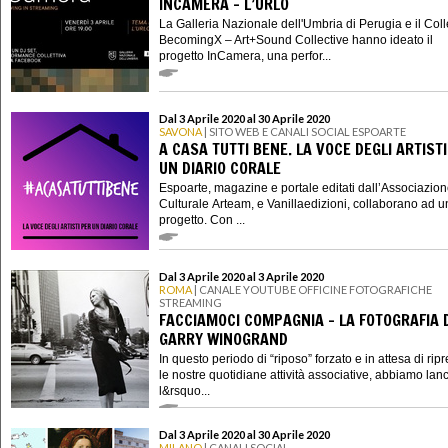
INCAMERA - L’URLO
La Galleria Nazionale dell'Umbria di Perugia e il Coll
BecomingX – Art+Sound Collective hanno ideato il
progetto InCamera, una perfor...
Dal 3 Aprile 2020 al 30 Aprile 2020
SAVONA
| SITO WEB E CANALI SOCIAL ESPOARTE
A CASA TUTTI BENE. LA VOCE DEGLI ARTIST
UN DIARIO CORALE
Espoarte, magazine e portale editati dall’Associazio
Culturale Arteam, e Vanillaedizioni, collaborano ad 
progetto. Con ...
Dal 3 Aprile 2020 al 3 Aprile 2020
ROMA
| CANALE YOUTUBE OFFICINE FOTOGRAFICHE
STREAMING
FACCIAMOCI COMPAGNIA - LA FOTOGRAFIA 
GARRY WINOGRAND
In questo periodo di “riposo” forzato e in attesa di rip
le nostre quotidiane attività associative, abbiamo lanc
l&rsquo...
Dal 3 Aprile 2020 al 30 Aprile 2020
MILANO
| CANALI SOCIAL