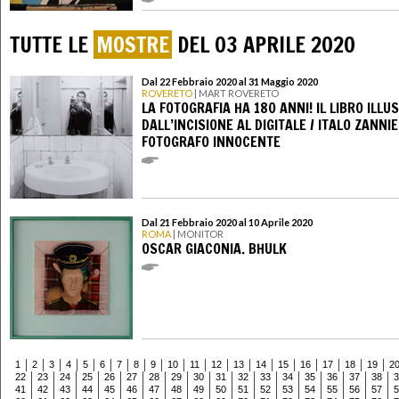
TUTTE LE
MOSTRE
DEL 03 APRILE 2020
Dal 22 Febbraio 2020 al 31 Maggio 2020
ROVERETO
| MART ROVERETO
LA FOTOGRAFIA HA 180 ANNI! IL LIBRO ILLU
DALL’INCISIONE AL DIGITALE / ITALO ZANNI
FOTOGRAFO INNOCENTE
Dal 21 Febbraio 2020 al 10 Aprile 2020
ROMA
| MONITOR
OSCAR GIACONIA. BHULK
1
2
3
4
5
6
7
8
9
10
11
12
13
14
15
16
17
18
19
2
22
23
24
25
26
27
28
29
30
31
32
33
34
35
36
37
38
3
41
42
43
44
45
46
47
48
49
50
51
52
53
54
55
56
57
5