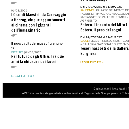
Dal 24/07/2026 al 31/10/2026
PALERMO
| PALAZZO BELMONTE RIS
06/08/2026
PALERMO I PARCO ARCHEOLOGICO 
I Grandi Maestri: da Caravaggio
PAESAGGISTICO VALLE DEI TEMPLI -
a Herzog, cinque appuntamenti
AGRIGENTO
Botero. L’incanto del Mito I
al cinema con i giganti
Botero. Il peso dei sogni
dell'immaginario
Dal 24/07/2026 al 31/01/2027
LECCE
| LECCE – MUSEO MUST I CO
Il nuovo volto del museo fiorentino
– GALLERIA NAZIONALE DI COSENZ
Tesori nascosti della Galleri
">
FIRENZE
| 06/08/2026
Borghese
Nel futuro degli Uffizi. Tra due
anni la chiusura dei lavori
LEGGI TUTTO >
LEGGI TUTTO >
|
|
Dati societari
Note legali
ARTE.it è una testata giornalistica online iscritta al Registro della Stampa presso il Trib