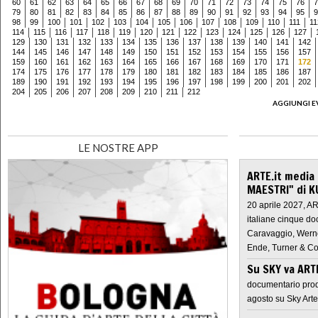
60
61
62
63
64
65
66
67
68
69
70
71
72
73
74
75
76
7
79
80
81
82
83
84
85
86
87
88
89
90
91
92
93
94
95
9
98
99
100
101
102
103
104
105
106
107
108
109
110
111
11
114
115
116
117
118
119
120
121
122
123
124
125
126
127
129
130
131
132
133
134
135
136
137
138
139
140
141
142
144
145
146
147
148
149
150
151
152
153
154
155
156
157
159
160
161
162
163
164
165
166
167
168
169
170
171
172
174
175
176
177
178
179
180
181
182
183
184
185
186
187
189
190
191
192
193
194
195
196
197
198
199
200
201
202
204
205
206
207
208
209
210
211
212
AGGIUNGI E
LE NOSTRE APP
ARTE.it media
MAESTRI" di K
20 aprile 2027, A
italiane cinque do
Caravaggio, Werne
Ende, Turner & Co
Su SKY va AR
documentario prod
agosto su Sky Arte