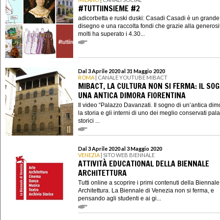
#TUTTIINSIEME #2
adicorbetta e ruski duski: Casadi Casadi è un grande
disegno e una raccolta fondi che grazie alla generosi
molti ha superato i 4.30...
Dal 3 Aprile 2020 al 31 Maggio 2020
ROMA
| CANALE YOUTUBE MIBACT
MIBACT, LA CULTURA NON SI FERMA: IL SOG
UNA ANTICA DIMORA FIORENTINA
Il video “Palazzo Davanzati. Il sogno di un’antica dim
la storia e gli interni di uno dei meglio conservati pala
storici ...
Dal 3 Aprile 2020 al 3 Maggio 2020
VENEZIA
| SITO WEB BIENNALE
ATTIVITÀ EDUCATIONAL DELLA BIENNALE
ARCHITETTURA
Tutti online a scoprire i primi contenuti della Biennale
Architettura. La Biennale di Venezia non si ferma, e
pensando agli studenti e ai gi...