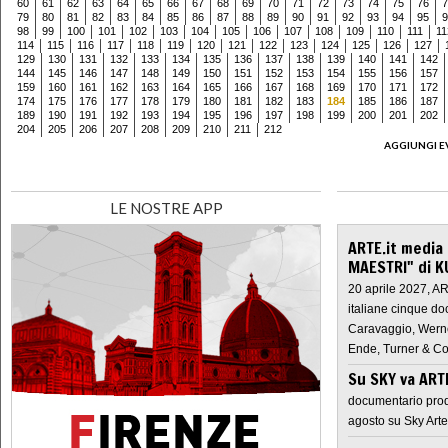
60
61
62
63
64
65
66
67
68
69
70
71
72
73
74
75
76
7
79
80
81
82
83
84
85
86
87
88
89
90
91
92
93
94
95
9
98
99
100
101
102
103
104
105
106
107
108
109
110
111
11
114
115
116
117
118
119
120
121
122
123
124
125
126
127
129
130
131
132
133
134
135
136
137
138
139
140
141
142
144
145
146
147
148
149
150
151
152
153
154
155
156
157
159
160
161
162
163
164
165
166
167
168
169
170
171
172
174
175
176
177
178
179
180
181
182
183
184
185
186
187
189
190
191
192
193
194
195
196
197
198
199
200
201
202
204
205
206
207
208
209
210
211
212
AGGIUNGI E
LE NOSTRE APP
ARTE.it media
MAESTRI" di K
20 aprile 2027, A
italiane cinque do
Caravaggio, Werne
Ende, Turner & Co
Su SKY va AR
documentario prod
agosto su Sky Arte