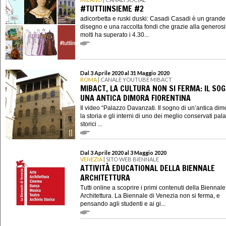
#TUTTIINSIEME #2
adicorbetta e ruski duski: Casadi Casadi è un grande
disegno e una raccolta fondi che grazie alla generosi
molti ha superato i 4.30...
Dal 3 Aprile 2020 al 31 Maggio 2020
ROMA
| CANALE YOUTUBE MIBACT
MIBACT, LA CULTURA NON SI FERMA: IL SOG
UNA ANTICA DIMORA FIORENTINA
Il video “Palazzo Davanzati. Il sogno di un’antica dim
la storia e gli interni di uno dei meglio conservati pala
storici ...
Dal 3 Aprile 2020 al 3 Maggio 2020
VENEZIA
| SITO WEB BIENNALE
ATTIVITÀ EDUCATIONAL DELLA BIENNALE
ARCHITETTURA
Tutti online a scoprire i primi contenuti della Biennale
Architettura. La Biennale di Venezia non si ferma, e
pensando agli studenti e ai gi...