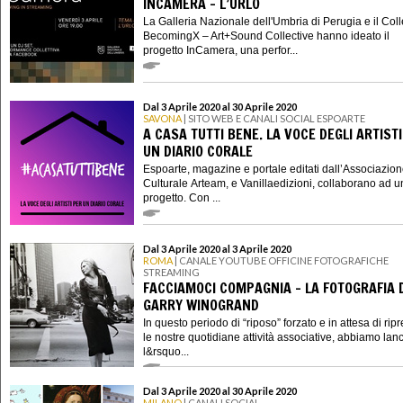
INCAMERA - L’URLO
La Galleria Nazionale dell'Umbria di Perugia e il Coll
BecomingX – Art+Sound Collective hanno ideato il
progetto InCamera, una perfor...
Dal 3 Aprile 2020 al 30 Aprile 2020
SAVONA
| SITO WEB E CANALI SOCIAL ESPOARTE
A CASA TUTTI BENE. LA VOCE DEGLI ARTIST
UN DIARIO CORALE
Espoarte, magazine e portale editati dall’Associazio
Culturale Arteam, e Vanillaedizioni, collaborano ad 
progetto. Con ...
Dal 3 Aprile 2020 al 3 Aprile 2020
ROMA
| CANALE YOUTUBE OFFICINE FOTOGRAFICHE
STREAMING
FACCIAMOCI COMPAGNIA - LA FOTOGRAFIA 
GARRY WINOGRAND
In questo periodo di “riposo” forzato e in attesa di rip
le nostre quotidiane attività associative, abbiamo lanc
l&rsquo...
Dal 3 Aprile 2020 al 30 Aprile 2020
MILANO
| CANALI SOCIAL