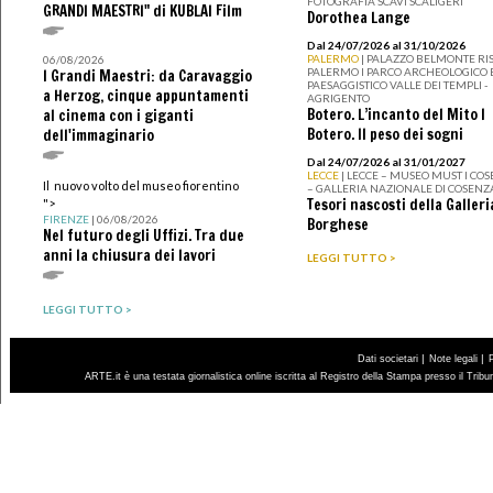
FOTOGRAFIA SCAVI SCALIGERI
GRANDI MAESTRI" di KUBLAI Film
Dorothea Lange
Dal 24/07/2026 al 31/10/2026
PALERMO
| PALAZZO BELMONTE RIS
06/08/2026
PALERMO I PARCO ARCHEOLOGICO 
I Grandi Maestri: da Caravaggio
PAESAGGISTICO VALLE DEI TEMPLI -
a Herzog, cinque appuntamenti
AGRIGENTO
Botero. L’incanto del Mito I
al cinema con i giganti
Botero. Il peso dei sogni
dell'immaginario
Dal 24/07/2026 al 31/01/2027
LECCE
| LECCE – MUSEO MUST I CO
Il nuovo volto del museo fiorentino
– GALLERIA NAZIONALE DI COSENZ
Tesori nascosti della Galleri
">
FIRENZE
| 06/08/2026
Borghese
Nel futuro degli Uffizi. Tra due
anni la chiusura dei lavori
LEGGI TUTTO >
LEGGI TUTTO >
|
|
Dati societari
Note legali
ARTE.it è una testata giornalistica online iscritta al Registro della Stampa presso il Trib