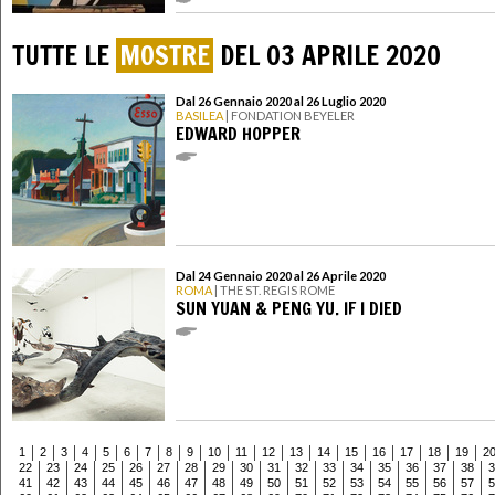
TUTTE LE
MOSTRE
DEL 03 APRILE 2020
Dal 26 Gennaio 2020 al 26 Luglio 2020
BASILEA
| FONDATION BEYELER
EDWARD HOPPER
Dal 24 Gennaio 2020 al 26 Aprile 2020
ROMA
| THE ST. REGIS ROME
SUN YUAN & PENG YU. IF I DIED
1
2
3
4
5
6
7
8
9
10
11
12
13
14
15
16
17
18
19
2
22
23
24
25
26
27
28
29
30
31
32
33
34
35
36
37
38
3
41
42
43
44
45
46
47
48
49
50
51
52
53
54
55
56
57
5