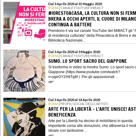
Dal 3 Aprile 2020 al 31 Maggio 2020
ROMA
| CANALE YOUTUBE MIBACT
#IORESTOACASA, LA CULTURA NON SI FERM
BRERA A OCCHI APERTI, IL CUORE DI MILAN
CONTINUA A BATTERE
Prendono il via sul canale YouTube del MiBACT gli “
di resistenza culturale” della Pinacoteca di Brera e de
Biblioteca Nazionale...
Dal 3 Aprile 2020 al 3 Maggio 2020
ROMA
| CANALE YOUTUBE MIBACT
SUMO. LO SPORT SACRO DEL GIAPPONE
Si trasforma in video la mostra Sumo. Lo sport sacro 
Giappone (https://www.youtube.com/watch?
v=ygeGY2H8TgM ). Per gli appassionati ...
Dal 3 Aprile 2020 al 18 Aprile 2020
ROMA
| PROFILI SOCIAL DEGLI ARTISTI
ARTE PER LA LIBERTÀ - L’ARTE UNISCE! AST
BENEFICENZA
Arte per la Libertà ha deciso di mobilitarsi in questa
importante corsa alle donazioni, che attraversa il nos
stivale con tantissime ...