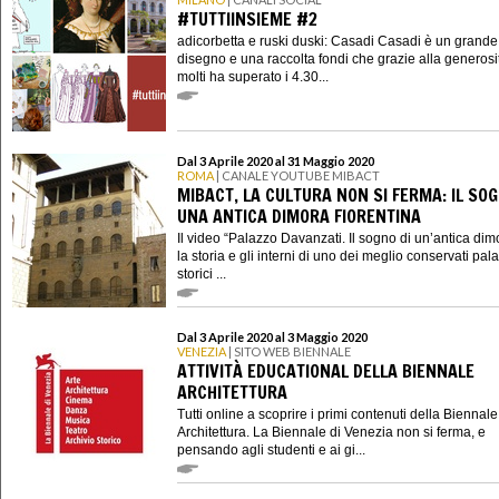
#TUTTIINSIEME #2
adicorbetta e ruski duski: Casadi Casadi è un grande
disegno e una raccolta fondi che grazie alla generosi
molti ha superato i 4.30...
Dal 3 Aprile 2020 al 31 Maggio 2020
ROMA
| CANALE YOUTUBE MIBACT
MIBACT, LA CULTURA NON SI FERMA: IL SOG
UNA ANTICA DIMORA FIORENTINA
Il video “Palazzo Davanzati. Il sogno di un’antica dim
la storia e gli interni di uno dei meglio conservati pala
storici ...
Dal 3 Aprile 2020 al 3 Maggio 2020
VENEZIA
| SITO WEB BIENNALE
ATTIVITÀ EDUCATIONAL DELLA BIENNALE
ARCHITETTURA
Tutti online a scoprire i primi contenuti della Biennale
Architettura. La Biennale di Venezia non si ferma, e
pensando agli studenti e ai gi...