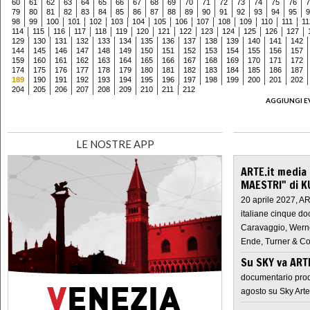
60
61
62
63
64
65
66
67
68
69
70
71
72
73
74
75
76
7
79
80
81
82
83
84
85
86
87
88
89
90
91
92
93
94
95
9
98
99
100
101
102
103
104
105
106
107
108
109
110
111
11
114
115
116
117
118
119
120
121
122
123
124
125
126
127
129
130
131
132
133
134
135
136
137
138
139
140
141
142
144
145
146
147
148
149
150
151
152
153
154
155
156
157
159
160
161
162
163
164
165
166
167
168
169
170
171
172
174
175
176
177
178
179
180
181
182
183
184
185
186
187
189
190
191
192
193
194
195
196
197
198
199
200
201
202
204
205
206
207
208
209
210
211
212
AGGIUNGI E
LE NOSTRE APP
ARTE.it media
MAESTRI" di K
20 aprile 2027, A
italiane cinque do
Caravaggio, Werne
Ende, Turner & Co
Su SKY va AR
documentario prod
agosto su Sky Arte