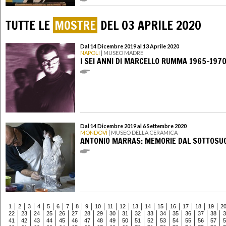
TUTTE LE
MOSTRE
DEL 03 APRILE 2020
Dal 14 Dicembre 2019 al 13 Aprile 2020
NAPOLI
| MUSEO MADRE
I SEI ANNI DI MARCELLO RUMMA 1965-197
Dal 14 Dicembre 2019 al 6 Settembre 2020
MONDOVÌ
| MUSEO DELLA CERAMICA
ANTONIO MARRAS: MEMORIE DAL SOTTOS
1
2
3
4
5
6
7
8
9
10
11
12
13
14
15
16
17
18
19
2
22
23
24
25
26
27
28
29
30
31
32
33
34
35
36
37
38
3
41
42
43
44
45
46
47
48
49
50
51
52
53
54
55
56
57
5