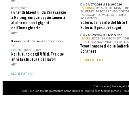
Dal 24/07/2026 al 31/10/2026
PALERMO
| PALAZZO BELMONTE RIS
06/08/2026
PALERMO I PARCO ARCHEOLOGICO 
I Grandi Maestri: da Caravaggio
PAESAGGISTICO VALLE DEI TEMPLI -
a Herzog, cinque appuntamenti
AGRIGENTO
Botero. L’incanto del Mito I
al cinema con i giganti
Botero. Il peso dei sogni
dell'immaginario
Dal 24/07/2026 al 31/01/2027
LECCE
| LECCE – MUSEO MUST I CO
Il nuovo volto del museo fiorentino
– GALLERIA NAZIONALE DI COSENZ
Tesori nascosti della Galleri
">
FIRENZE
| 06/08/2026
Borghese
Nel futuro degli Uffizi. Tra due
anni la chiusura dei lavori
LEGGI TUTTO >
LEGGI TUTTO >
|
|
Dati societari
Note legali
ARTE.it è una testata giornalistica online iscritta al Registro della Stampa presso il Trib