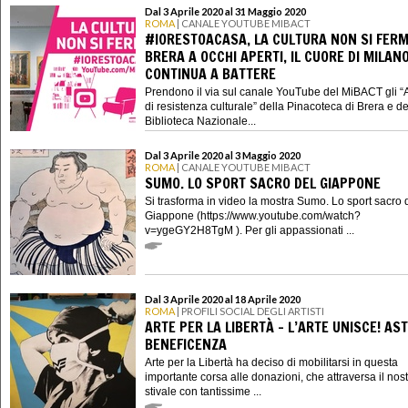
Dal 3 Aprile 2020 al 31 Maggio 2020
ROMA
| CANALE YOUTUBE MIBACT
#IORESTOACASA, LA CULTURA NON SI FERM
BRERA A OCCHI APERTI, IL CUORE DI MILAN
CONTINUA A BATTERE
Prendono il via sul canale YouTube del MiBACT gli “
di resistenza culturale” della Pinacoteca di Brera e de
Biblioteca Nazionale...
Dal 3 Aprile 2020 al 3 Maggio 2020
ROMA
| CANALE YOUTUBE MIBACT
SUMO. LO SPORT SACRO DEL GIAPPONE
Si trasforma in video la mostra Sumo. Lo sport sacro 
Giappone (https://www.youtube.com/watch?
v=ygeGY2H8TgM ). Per gli appassionati ...
Dal 3 Aprile 2020 al 18 Aprile 2020
ROMA
| PROFILI SOCIAL DEGLI ARTISTI
ARTE PER LA LIBERTÀ - L’ARTE UNISCE! AST
BENEFICENZA
Arte per la Libertà ha deciso di mobilitarsi in questa
importante corsa alle donazioni, che attraversa il nos
stivale con tantissime ...