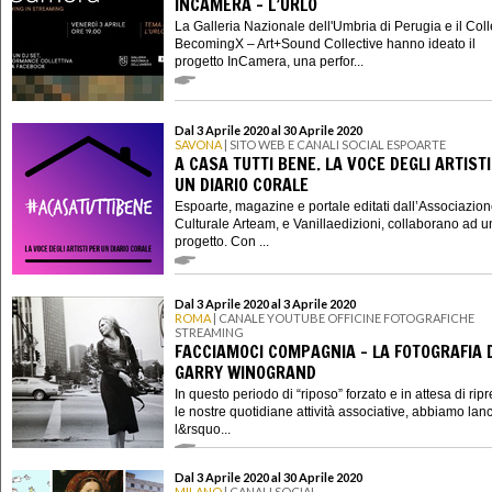
INCAMERA - L’URLO
La Galleria Nazionale dell'Umbria di Perugia e il Coll
BecomingX – Art+Sound Collective hanno ideato il
progetto InCamera, una perfor...
Dal 3 Aprile 2020 al 30 Aprile 2020
SAVONA
| SITO WEB E CANALI SOCIAL ESPOARTE
A CASA TUTTI BENE. LA VOCE DEGLI ARTIST
UN DIARIO CORALE
Espoarte, magazine e portale editati dall’Associazio
Culturale Arteam, e Vanillaedizioni, collaborano ad 
progetto. Con ...
Dal 3 Aprile 2020 al 3 Aprile 2020
ROMA
| CANALE YOUTUBE OFFICINE FOTOGRAFICHE
STREAMING
FACCIAMOCI COMPAGNIA - LA FOTOGRAFIA 
GARRY WINOGRAND
In questo periodo di “riposo” forzato e in attesa di rip
le nostre quotidiane attività associative, abbiamo lanc
l&rsquo...
Dal 3 Aprile 2020 al 30 Aprile 2020
MILANO
| CANALI SOCIAL