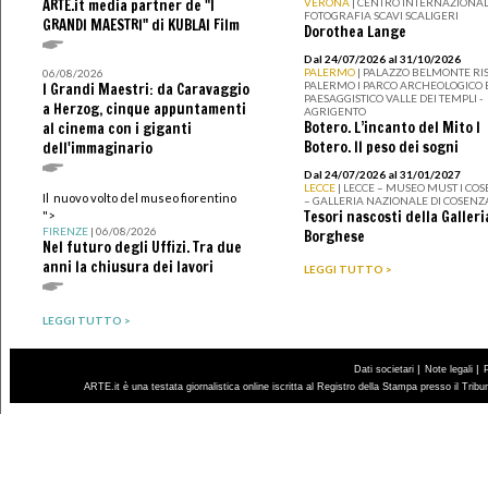
ARTE.it media partner de "I
VERONA
| CENTRO INTERNAZIONAL
FOTOGRAFIA SCAVI SCALIGERI
GRANDI MAESTRI" di KUBLAI Film
Dorothea Lange
Dal 24/07/2026 al 31/10/2026
PALERMO
| PALAZZO BELMONTE RIS
06/08/2026
PALERMO I PARCO ARCHEOLOGICO 
I Grandi Maestri: da Caravaggio
PAESAGGISTICO VALLE DEI TEMPLI -
a Herzog, cinque appuntamenti
AGRIGENTO
Botero. L’incanto del Mito I
al cinema con i giganti
Botero. Il peso dei sogni
dell'immaginario
Dal 24/07/2026 al 31/01/2027
LECCE
| LECCE – MUSEO MUST I CO
Il nuovo volto del museo fiorentino
– GALLERIA NAZIONALE DI COSENZ
Tesori nascosti della Galleri
">
FIRENZE
| 06/08/2026
Borghese
Nel futuro degli Uffizi. Tra due
anni la chiusura dei lavori
LEGGI TUTTO >
LEGGI TUTTO >
|
|
Dati societari
Note legali
ARTE.it è una testata giornalistica online iscritta al Registro della Stampa presso il Trib