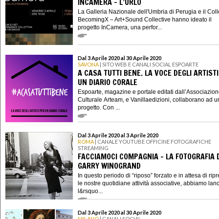
INCAMERA - L’URLO
La Galleria Nazionale dell'Umbria di Perugia e il Coll
BecomingX – Art+Sound Collective hanno ideato il
progetto InCamera, una perfor...
Dal 3 Aprile 2020 al 30 Aprile 2020
SAVONA
| SITO WEB E CANALI SOCIAL ESPOARTE
A CASA TUTTI BENE. LA VOCE DEGLI ARTIST
UN DIARIO CORALE
Espoarte, magazine e portale editati dall’Associazio
Culturale Arteam, e Vanillaedizioni, collaborano ad 
progetto. Con ...
Dal 3 Aprile 2020 al 3 Aprile 2020
ROMA
| CANALE YOUTUBE OFFICINE FOTOGRAFICHE
STREAMING
FACCIAMOCI COMPAGNIA - LA FOTOGRAFIA 
GARRY WINOGRAND
In questo periodo di “riposo” forzato e in attesa di rip
le nostre quotidiane attività associative, abbiamo lanc
l&rsquo...
Dal 3 Aprile 2020 al 30 Aprile 2020
MILANO
| CANALI SOCIAL