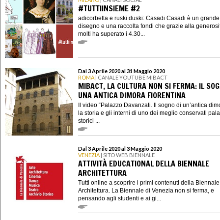
#TUTTIINSIEME #2
adicorbetta e ruski duski: Casadi Casadi è un grande
disegno e una raccolta fondi che grazie alla generosi
molti ha superato i 4.30...
Dal 3 Aprile 2020 al 31 Maggio 2020
ROMA
| CANALE YOUTUBE MIBACT
MIBACT, LA CULTURA NON SI FERMA: IL SOG
UNA ANTICA DIMORA FIORENTINA
Il video “Palazzo Davanzati. Il sogno di un’antica dim
la storia e gli interni di uno dei meglio conservati pala
storici ...
Dal 3 Aprile 2020 al 3 Maggio 2020
VENEZIA
| SITO WEB BIENNALE
ATTIVITÀ EDUCATIONAL DELLA BIENNALE
ARCHITETTURA
Tutti online a scoprire i primi contenuti della Biennale
Architettura. La Biennale di Venezia non si ferma, e
pensando agli studenti e ai gi...