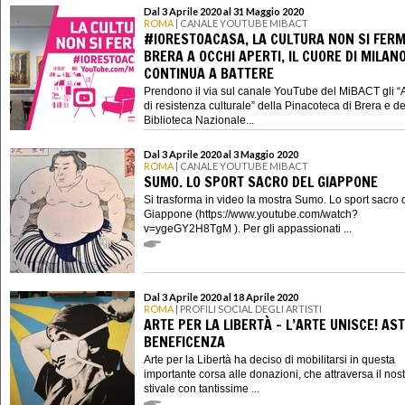
Dal 3 Aprile 2020 al 31 Maggio 2020
ROMA
| CANALE YOUTUBE MIBACT
#IORESTOACASA, LA CULTURA NON SI FERM
BRERA A OCCHI APERTI, IL CUORE DI MILAN
CONTINUA A BATTERE
Prendono il via sul canale YouTube del MiBACT gli “
di resistenza culturale” della Pinacoteca di Brera e de
Biblioteca Nazionale...
Dal 3 Aprile 2020 al 3 Maggio 2020
ROMA
| CANALE YOUTUBE MIBACT
SUMO. LO SPORT SACRO DEL GIAPPONE
Si trasforma in video la mostra Sumo. Lo sport sacro 
Giappone (https://www.youtube.com/watch?
v=ygeGY2H8TgM ). Per gli appassionati ...
Dal 3 Aprile 2020 al 18 Aprile 2020
ROMA
| PROFILI SOCIAL DEGLI ARTISTI
ARTE PER LA LIBERTÀ - L’ARTE UNISCE! AST
BENEFICENZA
Arte per la Libertà ha deciso di mobilitarsi in questa
importante corsa alle donazioni, che attraversa il nos
stivale con tantissime ...