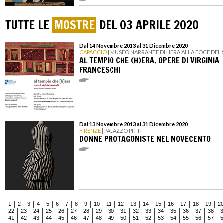
TUTTE LE
MOSTRE
DEL 03 APRILE 2020
Dal 14 Novembre 2013 al 31 Dicembre 2020
CAPACCIO
| MUSEO NARRANTE DI HERA ALLA FOCE DEL 
AL TEMPIO CHE (H)ERA. OPERE DI VIRGINIA
FRANCESCHI
Dal 13 Novembre 2013 al 31 Dicembre 2020
FIRENZE
| PALAZZO PITTI
DONNE PROTAGONISTE NEL NOVECENTO
1
2
3
4
5
6
7
8
9
10
11
12
13
14
15
16
17
18
19
2
22
23
24
25
26
27
28
29
30
31
32
33
34
35
36
37
38
3
41
42
43
44
45
46
47
48
49
50
51
52
53
54
55
56
57
5