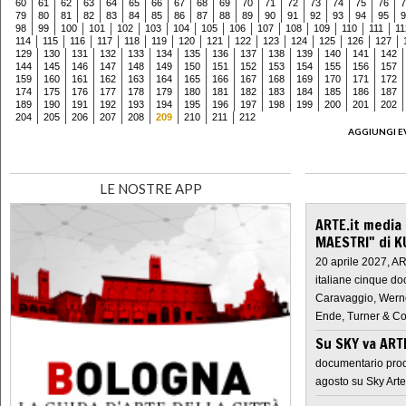
60
61
62
63
64
65
66
67
68
69
70
71
72
73
74
75
76
7
79
80
81
82
83
84
85
86
87
88
89
90
91
92
93
94
95
9
98
99
100
101
102
103
104
105
106
107
108
109
110
111
11
114
115
116
117
118
119
120
121
122
123
124
125
126
127
129
130
131
132
133
134
135
136
137
138
139
140
141
142
144
145
146
147
148
149
150
151
152
153
154
155
156
157
159
160
161
162
163
164
165
166
167
168
169
170
171
172
174
175
176
177
178
179
180
181
182
183
184
185
186
187
189
190
191
192
193
194
195
196
197
198
199
200
201
202
204
205
206
207
208
209
210
211
212
AGGIUNGI E
LE NOSTRE APP
ARTE.it media
MAESTRI" di K
20 aprile 2027, A
italiane cinque do
Caravaggio, Werne
Ende, Turner & Co
Su SKY va AR
documentario prod
agosto su Sky Arte