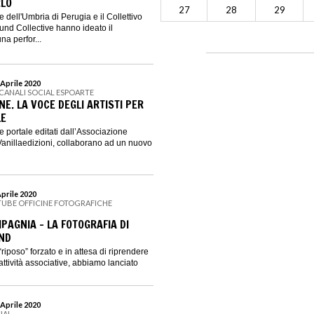
RLO
27
28
29
 dell'Umbria di Perugia e il Collettivo
nd Collective hanno ideato il
a perfor...
 Aprile 2020
 CANALI SOCIAL ESPOARTE
NE. LA VOCE DEGLI ARTISTI PER
LE
 portale editati dall’Associazione
Vanillaedizioni, collaborano ad un nuovo
Aprile 2020
TUBE OFFICINE FOTOGRAFICHE
PAGNIA - LA FOTOGRAFIA DI
ND
“riposo” forzato e in attesa di riprendere
attività associative, abbiamo lanciato
 Aprile 2020
IAL