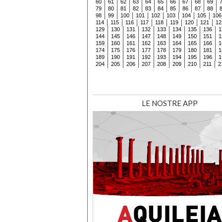
60
61
62
63
64
65
66
67
68
69
79
80
81
82
83
84
85
86
87
88
98
99
100
101
102
103
104
105
106
114
115
116
117
118
119
120
121
12
129
130
131
132
133
134
135
136
1
144
145
146
147
148
149
150
151
1
159
160
161
162
163
164
165
166
1
174
175
176
177
178
179
180
181
1
189
190
191
192
193
194
195
196
1
204
205
206
207
208
209
210
211
2
LE NOSTRE APP