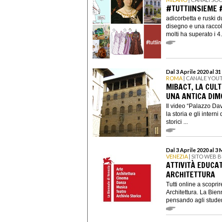
#TUTTIINSIEME 
adicorbetta e ruski 
disegno e una raccolt
molti ha superato i 4.
Dal 3 Aprile 2020 al 3
ROMA
| CANALE YOU
MIBACT, LA CULT
UNA ANTICA DIM
Il video “Palazzo Dav
la storia e gli intern
storici ...
Dal 3 Aprile 2020 al 3
VENEZIA
| SITO WEB 
ATTIVITÀ EDUCA
ARCHITETTURA
Tutti online a scopri
Architettura. La Bien
pensando agli studenti