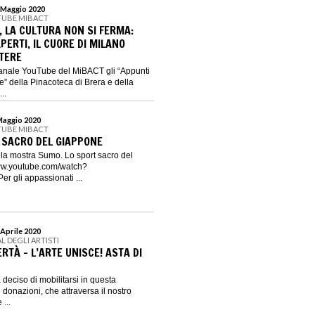
1 Maggio 2020
TUBE MIBACT
 LA CULTURA NON SI FERMA:
PERTI, IL CUORE DI MILANO
TERE
canale YouTube del MiBACT gli “Appunti
le” della Pinacoteca di Brera e della
..
 Maggio 2020
TUBE MIBACT
 SACRO DEL GIAPPONE
o la mostra Sumo. Lo sport sacro del
ww.youtube.com/watch?
 gli appassionati ...
 Aprile 2020
AL DEGLI ARTISTI
ERTÀ - L’ARTE UNISCE! ASTA DI
a deciso di mobilitarsi in questa
 donazioni, che attraversa il nostro
 ...