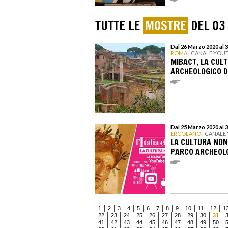
TUTTE LE
MOSTRE
DEL 03
Dal 26 Marzo 2020 al 
ROMA
| CANALE YOU
MIBACT, LA CULT
ARCHEOLOGICO D
Dal 25 Marzo 2020 al 
ERCOLANO
| CANALE
LA CULTURA NON
PARCO ARCHEOLO
1
2
3
4
5
6
7
8
9
10
11
12
1
22
23
24
25
26
27
28
29
30
31
41
42
43
44
45
46
47
48
49
50