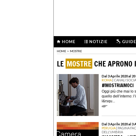
HOME
NOTIZIE
GUIDE
HOME
>
MOSTRE
LE
MOSTRE
CHE APRONO I
Dal 3 Aprile 2020 al 20
ROMA
| CANALI SOCI
#MOSTRIAMOCI
Oggi più che mai lo 
quello dell’interno: 
l&rsqu...
Dal 3 Aprile 2020 al 3 
PERUGIA
| PAGINA F
DELL'UMBRIA