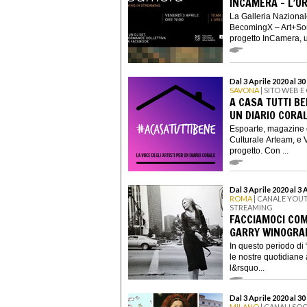
INCAMERA - L’U
La Galleria Nazionale
BecomingX – Art+Sou
progetto InCamera, un
Dal 3 Aprile 2020 al 30
SAVONA
| SITO WEB E
A CASA TUTTI BE
UN DIARIO CORA
Espoarte, magazine e
Culturale Arteam, e 
progetto. Con ...
Dal 3 Aprile 2020 al 3 
ROMA
| CANALE YOU
STREAMING
FACCIAMOCI COM
GARRY WINOGRA
In questo periodo di 
le nostre quotidiane 
l&rsquo...
Dal 3 Aprile 2020 al 30
MILANO
| CANALI SOC