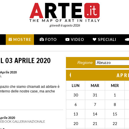
giovedì 6 agosto 2026
MOSTRE
FOTO
VIDEO
SPECIALI
L 03 APRILE 2020
Regione
 Aprile 2020
APR
AL
LUN
MAR
MER
spazio che siamo chiamati ad abitare è
l’interno delle nostre case, ma anche
30
31
1
6
7
8
13
14
15
Aprile 2020
ACEBOOK GALLERIA NAZIONALE
20
21
22