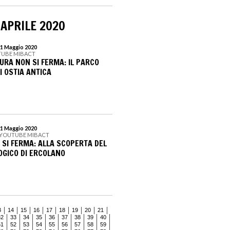
 APRILE 2020
31 Maggio 2020
TUBE MIBACT
URA NON SI FERMA: IL PARCO
I OSTIA ANTICA
31 Maggio 2020
 YOUTUBE MIBACT
 SI FERMA: ALLA SCOPERTA DEL
GICO DI ERCOLANO
3
14
15
16
17
18
19
20
21
32
33
34
35
36
37
38
39
40
51
52
53
54
55
56
57
58
59