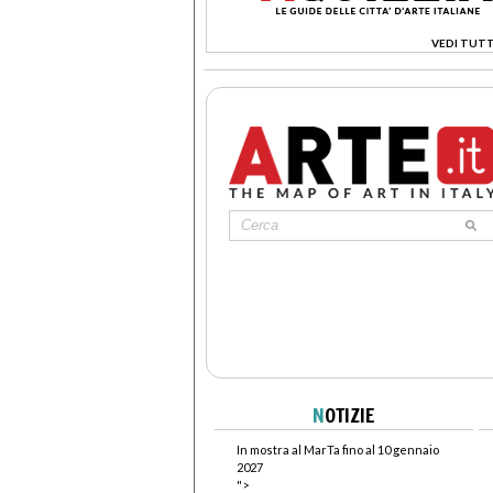
VEDI TUTT
>
N
OTIZIE
In mostra al MarTa fino al 10 gennaio
2027
">