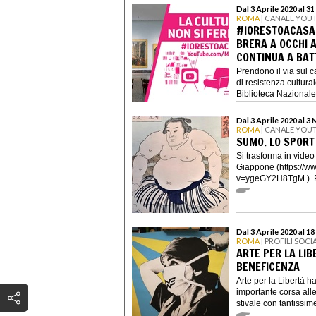
Dal 3 Aprile 2020 al 3
ROMA
| CANALE YOU
#IORESTOACASA,
BRERA A OCCHI A
CONTINUA A BAT
Prendono il via sul 
di resistenza cultura
Biblioteca Nazionale.
Dal 3 Aprile 2020 al 3
ROMA
| CANALE YOU
SUMO. LO SPORT
Si trasforma in vide
Giappone (https://w
v=ygeGY2H8TgM ). Per
Dal 3 Aprile 2020 al 18
ROMA
| PROFILI SOCI
ARTE PER LA LIB
BENEFICENZA
Arte per la Libertà h
importante corsa alle
stivale con tantissime