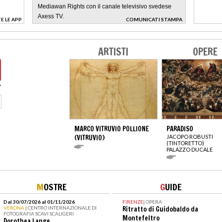
Mediawan Rights con il canale televisivo svedese
Axess TV.
E LE APP
COMUNICATI STAMPA
>
ARTISTI
OPERE
MARCO VITRUVIO POLLIONE
PARADISO
(VITRUVIO)
JACOPO ROBUSTI
(TINTORETTO)
PALAZZO DUCALE
M
OSTRE
G
UIDE
Dal 30/07/2026 al 01/11/2026
FIRENZE
|
OPERA
VERONA
| CENTRO INTERNAZIONALE DI
Ritratto di Guidobaldo da
FOTOGRAFIA SCAVI SCALIGERI
Montefeltro
Dorothea Lange