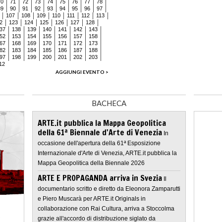
70
71
72
73
74
75
76
77
78
89
90
91
92
93
94
95
96
97
107
108
109
110
111
112
113
2
123
124
125
126
127
128
37
138
139
140
141
142
143
52
153
154
155
156
157
158
67
168
169
170
171
172
173
82
183
184
185
186
187
188
97
198
199
200
201
202
203
12
AGGIUNGI EVENTO >
BACHECA
ARTE.it pubblica la Mappa Geopolitica
della 61ª Biennale d'Arte di Venezia
In
occasione dell'apertura della 61ª Esposizione
Internazionale d'Arte di Venezia, ARTE.it pubblica la
Mappa Geopolitica della Biennale 2026
ARTE E PROPAGANDA arriva in Svezia
Il
documentario scritto e diretto da Eleonora Zamparutti
e Piero Muscarà per ARTE.it Originals in
collaborazione con Rai Cultura, arriva a Stoccolma
grazie all'accordo di distribuzione siglato da