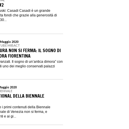
#2
duski: Casadi Casadi è un grande
a fondi che grazie alla generosità di
30...
1 Maggio 2020
TUBE MIBACT
URA NON SI FERMA: IL SOGNO DI
ORA FIORENTINA
anzati. Il sogno di un’antica dimora” con
i di uno dei meglio conservati palazzi
 Maggio 2020
BIENNALE
TIONAL DELLA BIENNALE
re i primi contenuti della Biennale
nale di Venezia non si ferma, e
 e ai gi...