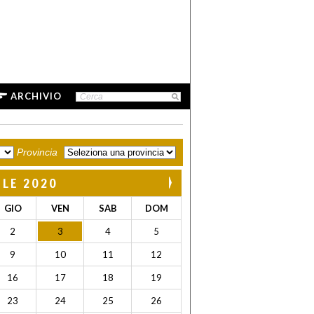
ARCHIVIO
Provincia
ILE 2020
GIO
VEN
SAB
DOM
2
3
4
5
9
10
11
12
16
17
18
19
23
24
25
26