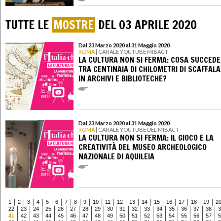
TUTTE LE
MOSTRE
DEL 03 APRILE 2020
Dal 23 Marzo 2020 al 31 Maggio 2020
ROMA
| CANALE YOUTUBE MIBACT
LA CULTURA NON SI FERMA: COSA SUCCEDE
TRA CENTINAIA DI CHILOMETRI DI SCAFFAL
IN ARCHIVI E BIBLIOTECHE?
Dal 23 Marzo 2020 al 31 Maggio 2020
ROMA
| CANALE YOUTUBE DEL MIBACT
LA CULTURA NON SI FERMA: IL GIOCO E LA
CREATIVITÀ DEL MUSEO ARCHEOLOGICO
NAZIONALE DI AQUILEIA
1
2
3
4
5
6
7
8
9
10
11
12
13
14
15
16
17
18
19
2
22
23
24
25
26
27
28
29
30
31
32
33
34
35
36
37
38
3
41
42
43
44
45
46
47
48
49
50
51
52
53
54
55
56
57
5