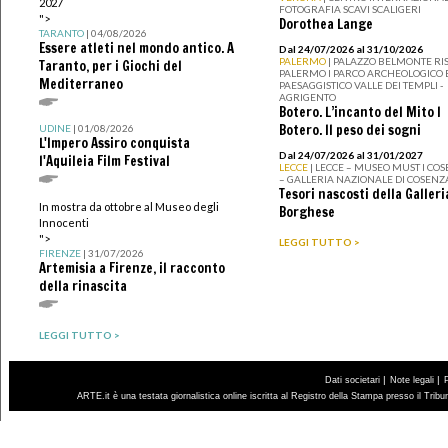
2027
FOTOGRAFIA SCAVI SCALIGERI
">
Dorothea Lange
TARANTO
| 04/08/2026
Essere atleti nel mondo antico. A
Dal 24/07/2026 al 31/10/2026
PALERMO
| PALAZZO BELMONTE RIS
Taranto, per i Giochi del
PALERMO I PARCO ARCHEOLOGICO 
Mediterraneo
PAESAGGISTICO VALLE DEI TEMPLI -
AGRIGENTO
Botero. L’incanto del Mito I
Botero. Il peso dei sogni
UDINE
| 01/08/2026
L'Impero Assiro conquista
Dal 24/07/2026 al 31/01/2027
l'Aquileia Film Festival
LECCE
| LECCE – MUSEO MUST I CO
– GALLERIA NAZIONALE DI COSENZ
Tesori nascosti della Galleri
In mostra da ottobre al Museo degli
Borghese
Innocenti
">
LEGGI TUTTO >
FIRENZE
| 31/07/2026
Artemisia a Firenze, il racconto
della rinascita
LEGGI TUTTO >
|
|
Dati societari
Note legali
ARTE.it è una testata giornalistica online iscritta al Registro della Stampa presso il Trib