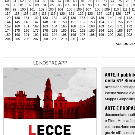
60
61
62
63
64
65
66
67
68
69
70
71
72
73
74
75
76
7
79
80
81
82
83
84
85
86
87
88
89
90
91
92
93
94
95
9
98
99
100
101
102
103
104
105
106
107
108
109
110
111
11
114
115
116
117
118
119
120
121
122
123
124
125
126
127
129
130
131
132
133
134
135
136
137
138
139
140
141
142
144
145
146
147
148
149
150
151
152
153
154
155
156
157
159
160
161
162
163
164
165
166
167
168
169
170
171
172
174
175
176
177
178
179
180
181
182
183
184
185
186
187
189
190
191
192
193
194
195
196
197
198
199
200
201
202
204
205
206
207
208
209
210
211
212
AGGIUNGI E
LE NOSTRE APP
ARTE.it pubbli
della 61ª Bien
occasione dell'ape
Internazionale d'A
Mappa Geopolitica
ARTE E PROPAG
documentario scrit
e Piero Muscarà pe
collaborazione con
grazie all'accordo 