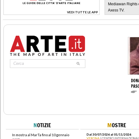
Mediawan Rights c
Axess TV.
VEDI TUTTE LE APP
>
DONA
PAS
N
OTIZIE
M
OSTRE
Dal 30/07/2026 al 01/11/2026
In mostra al MarTa fino al 10 gennaio
VERONA
| CENTRO INTERNAZIONAL