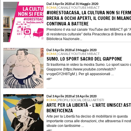
Dal 3 Aprile 2020 al 31 Maggio 2020
ROMA
| CANALE YOUTUBE MIBACT
#IORESTOACASA, LA CULTURA NON SI FERM
BRERA A OCCHI APERTI, IL CUORE DI MILAN
CONTINUA A BATTERE
Prendono il via sul canale YouTube del MiBACT gli “
di resistenza culturale” della Pinacoteca di Brera e de
Biblioteca Nazionale...
Dal 3 Aprile 2020 al 3 Maggio 2020
ROMA
| CANALE YOUTUBE MIBACT
SUMO. LO SPORT SACRO DEL GIAPPONE
Si trasforma in video la mostra Sumo. Lo sport sacro 
Giappone (https://www.youtube.com/watch?
v=ygeGY2H8TgM ). Per gli appassionati ...
Dal 3 Aprile 2020 al 18 Aprile 2020
ROMA
| PROFILI SOCIAL DEGLI ARTISTI
ARTE PER LA LIBERTÀ - L’ARTE UNISCE! AST
BENEFICENZA
Arte per la Libertà ha deciso di mobilitarsi in questa
importante corsa alle donazioni, che attraversa il nos
stivale con tantissime ...