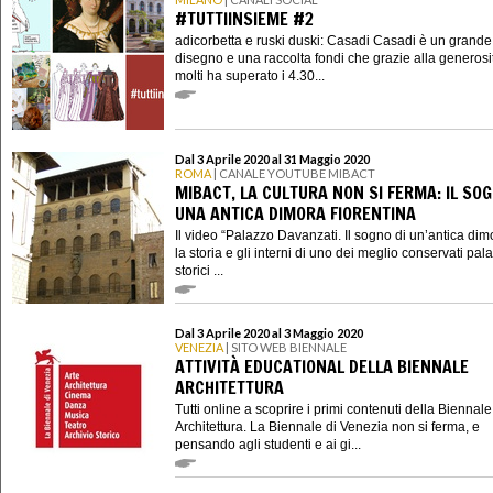
#TUTTIINSIEME #2
adicorbetta e ruski duski: Casadi Casadi è un grande
disegno e una raccolta fondi che grazie alla generosi
molti ha superato i 4.30...
Dal 3 Aprile 2020 al 31 Maggio 2020
ROMA
| CANALE YOUTUBE MIBACT
MIBACT, LA CULTURA NON SI FERMA: IL SOG
UNA ANTICA DIMORA FIORENTINA
Il video “Palazzo Davanzati. Il sogno di un’antica dim
la storia e gli interni di uno dei meglio conservati pala
storici ...
Dal 3 Aprile 2020 al 3 Maggio 2020
VENEZIA
| SITO WEB BIENNALE
ATTIVITÀ EDUCATIONAL DELLA BIENNALE
ARCHITETTURA
Tutti online a scoprire i primi contenuti della Biennale
Architettura. La Biennale di Venezia non si ferma, e
pensando agli studenti e ai gi...