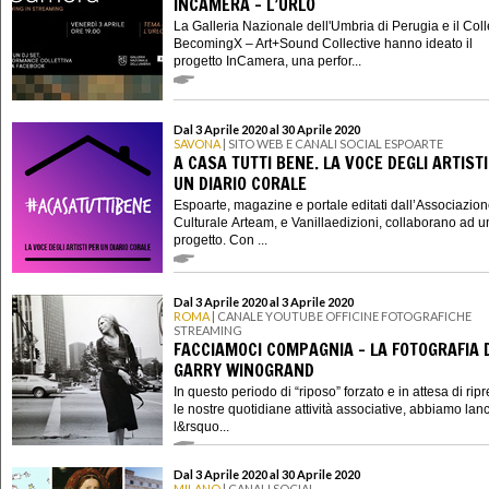
INCAMERA - L’URLO
La Galleria Nazionale dell'Umbria di Perugia e il Coll
BecomingX – Art+Sound Collective hanno ideato il
progetto InCamera, una perfor...
Dal 3 Aprile 2020 al 30 Aprile 2020
SAVONA
| SITO WEB E CANALI SOCIAL ESPOARTE
A CASA TUTTI BENE. LA VOCE DEGLI ARTIST
UN DIARIO CORALE
Espoarte, magazine e portale editati dall’Associazio
Culturale Arteam, e Vanillaedizioni, collaborano ad 
progetto. Con ...
Dal 3 Aprile 2020 al 3 Aprile 2020
ROMA
| CANALE YOUTUBE OFFICINE FOTOGRAFICHE
STREAMING
FACCIAMOCI COMPAGNIA - LA FOTOGRAFIA 
GARRY WINOGRAND
In questo periodo di “riposo” forzato e in attesa di rip
le nostre quotidiane attività associative, abbiamo lanc
l&rsquo...
Dal 3 Aprile 2020 al 30 Aprile 2020
MILANO
| CANALI SOCIAL