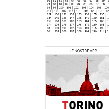
60
61
62
63
64
65
66
67
68
69
79
80
81
82
83
84
85
86
87
88
98
99
100
101
102
103
104
105
106
114
115
116
117
118
119
120
121
12
129
130
131
132
133
134
135
136
1
144
145
146
147
148
149
150
151
1
159
160
161
162
163
164
165
166
1
174
175
176
177
178
179
180
181
1
189
190
191
192
193
194
195
196
1
204
205
206
207
208
209
210
211
2
LE NOSTRE APP