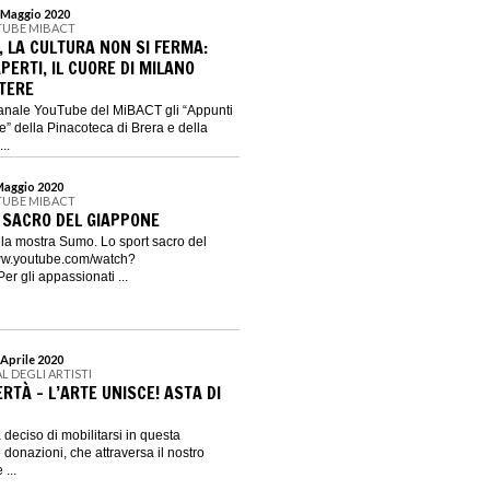
1 Maggio 2020
TUBE MIBACT
 LA CULTURA NON SI FERMA:
PERTI, IL CUORE DI MILANO
TERE
canale YouTube del MiBACT gli “Appunti
le” della Pinacoteca di Brera e della
..
 Maggio 2020
TUBE MIBACT
 SACRO DEL GIAPPONE
o la mostra Sumo. Lo sport sacro del
ww.youtube.com/watch?
 gli appassionati ...
 Aprile 2020
AL DEGLI ARTISTI
ERTÀ - L’ARTE UNISCE! ASTA DI
a deciso di mobilitarsi in questa
 donazioni, che attraversa il nostro
 ...