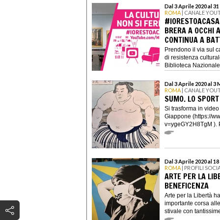
Dal 3 Aprile 2020 al 3
ROMA
| CANALE YOU
#IORESTOACASA,
BRERA A OCCHI A
CONTINUA A BAT
Prendono il via sul 
di resistenza cultura
Biblioteca Nazionale.
Dal 3 Aprile 2020 al 3
ROMA
| CANALE YOU
SUMO. LO SPORT
Si trasforma in vide
Giappone (https://w
v=ygeGY2H8TgM ). Per
Dal 3 Aprile 2020 al 18
ROMA
| PROFILI SOCI
ARTE PER LA LIB
BENEFICENZA
Arte per la Libertà h
importante corsa alle
stivale con tantissime