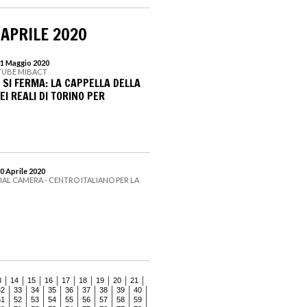
 APRILE 2020
31 Maggio 2020
TUBE MIBACT
 SI FERMA: LA CAPPELLA DELLA
EI REALI DI TORINO PER
0 Aprile 2020
IAL CAMERA - CENTRO ITALIANO PER LA
3
14
15
16
17
18
19
20
21
32
33
34
35
36
37
38
39
40
51
52
53
54
55
56
57
58
59