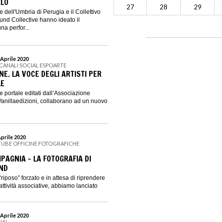
RLO
27
28
29
 dell'Umbria di Perugia e il Collettivo
nd Collective hanno ideato il
a perfor...
 Aprile 2020
 CANALI SOCIAL ESPOARTE
NE. LA VOCE DEGLI ARTISTI PER
LE
 portale editati dall’Associazione
Vanillaedizioni, collaborano ad un nuovo
Aprile 2020
TUBE OFFICINE FOTOGRAFICHE
PAGNIA - LA FOTOGRAFIA DI
ND
“riposo” forzato e in attesa di riprendere
attività associative, abbiamo lanciato
 Aprile 2020
IAL