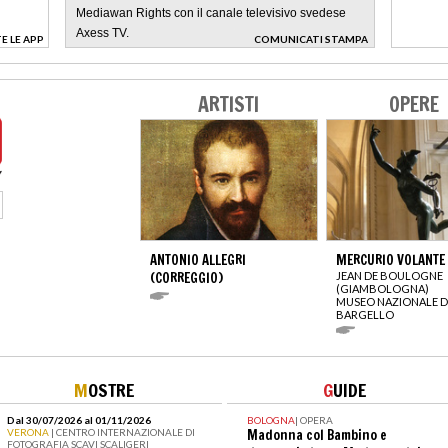
Mediawan Rights con il canale televisivo svedese
Axess TV.
E LE APP
COMUNICATI STAMPA
>
ARTISTI
OPERE
ANTONIO ALLEGRI
MERCURIO VOLANTE
(CORREGGIO)
JEAN DE BOULOGNE
(GIAMBOLOGNA)
MUSEO NAZIONALE D
BARGELLO
M
OSTRE
G
UIDE
Dal 30/07/2026 al 01/11/2026
BOLOGNA
|
OPERA
VERONA
| CENTRO INTERNAZIONALE DI
Madonna col Bambino e
FOTOGRAFIA SCAVI SCALIGERI