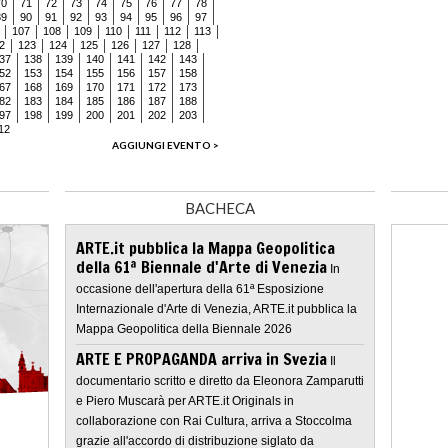
70
71
72
73
74
75
76
77
78
89
90
91
92
93
94
95
96
97
107
108
109
110
111
112
113
2
123
124
125
126
127
128
37
138
139
140
141
142
143
52
153
154
155
156
157
158
67
168
169
170
171
172
173
82
183
184
185
186
187
188
97
198
199
200
201
202
203
12
AGGIUNGI EVENTO >
BACHECA
ARTE.it pubblica la Mappa Geopolitica
della 61ª Biennale d'Arte di Venezia
In
occasione dell'apertura della 61ª Esposizione
Internazionale d'Arte di Venezia, ARTE.it pubblica la
Mappa Geopolitica della Biennale 2026
ARTE E PROPAGANDA arriva in Svezia
Il
documentario scritto e diretto da Eleonora Zamparutti
e Piero Muscarà per ARTE.it Originals in
collaborazione con Rai Cultura, arriva a Stoccolma
grazie all'accordo di distribuzione siglato da