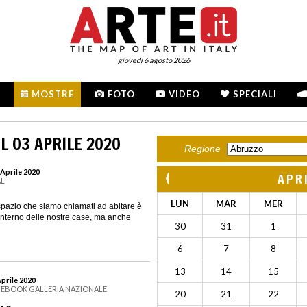
giovedì 6 agosto 2026
MOSTRE
FOTO
VIDEO
SPECIALI
L 03 APRILE 2020
Regione
 Aprile 2020
APR
AL
LUN
MAR
MER
spazio che siamo chiamati ad abitare è
l’interno delle nostre case, ma anche
30
31
1
6
7
8
13
14
15
Aprile 2020
ACEBOOK GALLERIA NAZIONALE
20
21
22