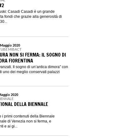
#2
duski: Casadi Casadi è un grande
a fondi che grazie alla generosità di
30...
1 Maggio 2020
TUBE MIBACT
URA NON SI FERMA: IL SOGNO DI
ORA FIORENTINA
anzati. Il sogno di un’antica dimora” con
i di uno dei meglio conservati palazzi
 Maggio 2020
BIENNALE
TIONAL DELLA BIENNALE
re i primi contenuti della Biennale
nale di Venezia non si ferma, e
 e ai gi...