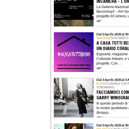
INCAMERA - L’U
La Galleria Nazionale
BecomingX – Art+Sou
progetto InCamera, un
Dal 3 Aprile 2020 al 30
SAVONA
| SITO WEB E
A CASA TUTTI BE
UN DIARIO CORA
Espoarte, magazine e
Culturale Arteam, e 
progetto. Con ...
Dal 3 Aprile 2020 al 3 
ROMA
| CANALE YOU
STREAMING
FACCIAMOCI COM
GARRY WINOGRA
In questo periodo di 
le nostre quotidiane 
l&rsquo...
Dal 3 Aprile 2020 al 30
MILANO
| CANALI SOC