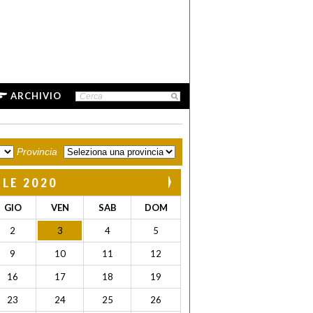
ARCHIVIO
Provincia
ILE 2020
GIO
VEN
SAB
DOM
2
3
4
5
9
10
11
12
16
17
18
19
23
24
25
26