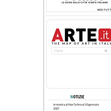
VEDI TUTT
>
N
OTIZIE
In mostra al MarTa fino al 10 gennaio
2027