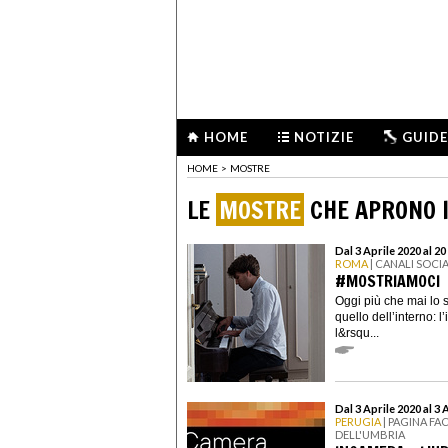
HOME
NOTIZIE
GUIDE
HOME
>
MOSTRE
LE
MOSTRE
CHE APRONO I
Dal 3 Aprile 2020 al 20
ROMA
| CANALI SOCI
#MOSTRIAMOCI
Oggi più che mai lo 
quello dell’interno: 
l&rsqu...
Dal 3 Aprile 2020 al 3 
PERUGIA
| PAGINA F
DELL'UMBRIA