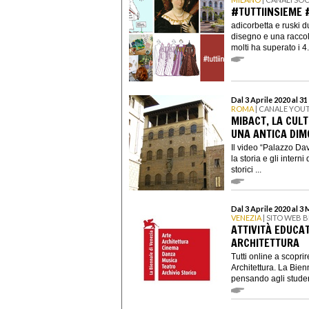
#TUTTIINSIEME 
adicorbetta e ruski 
disegno e una raccolt
molti ha superato i 4.
Dal 3 Aprile 2020 al 3
ROMA
| CANALE YOU
MIBACT, LA CULT
UNA ANTICA DIM
Il video “Palazzo Dav
la storia e gli intern
storici ...
Dal 3 Aprile 2020 al 3
VENEZIA
| SITO WEB 
ATTIVITÀ EDUCA
ARCHITETTURA
Tutti online a scopri
Architettura. La Bien
pensando agli studenti