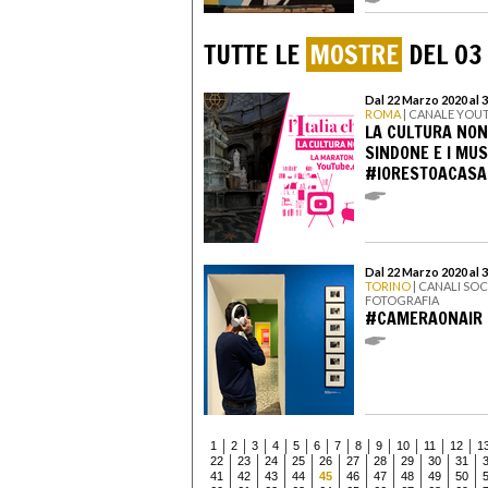
TUTTE LE
MOSTRE
DEL 03
Dal 22 Marzo 2020 al 
ROMA
| CANALE YOU
LA CULTURA NON
SINDONE E I MUS
#IORESTOACASA
Dal 22 Marzo 2020 al 3
TORINO
| CANALI SOC
FOTOGRAFIA
#CAMERAONAIR
1
2
3
4
5
6
7
8
9
10
11
12
1
22
23
24
25
26
27
28
29
30
31
41
42
43
44
45
46
47
48
49
50