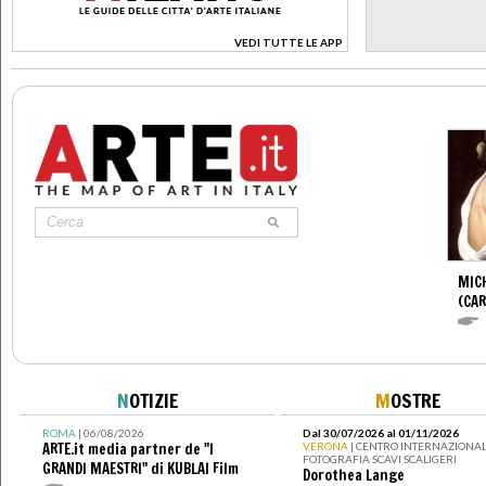
VEDI TUTTE LE APP
>
MIC
(CA
N
OTIZIE
M
OSTRE
ROMA
| 06/08/2026
Dal 30/07/2026 al 01/11/2026
ARTE.it media partner de "I
VERONA
| CENTRO INTERNAZIONAL
FOTOGRAFIA SCAVI SCALIGERI
GRANDI MAESTRI" di KUBLAI Film
Dorothea Lange