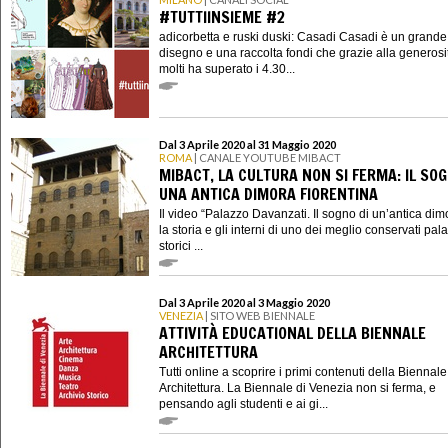
#TUTTIINSIEME #2
adicorbetta e ruski duski: Casadi Casadi è un grande
disegno e una raccolta fondi che grazie alla generosi
molti ha superato i 4.30...
Dal 3 Aprile 2020 al 31 Maggio 2020
ROMA
| CANALE YOUTUBE MIBACT
MIBACT, LA CULTURA NON SI FERMA: IL SOG
UNA ANTICA DIMORA FIORENTINA
Il video “Palazzo Davanzati. Il sogno di un’antica dim
la storia e gli interni di uno dei meglio conservati pala
storici ...
Dal 3 Aprile 2020 al 3 Maggio 2020
VENEZIA
| SITO WEB BIENNALE
ATTIVITÀ EDUCATIONAL DELLA BIENNALE
ARCHITETTURA
Tutti online a scoprire i primi contenuti della Biennale
Architettura. La Biennale di Venezia non si ferma, e
pensando agli studenti e ai gi...