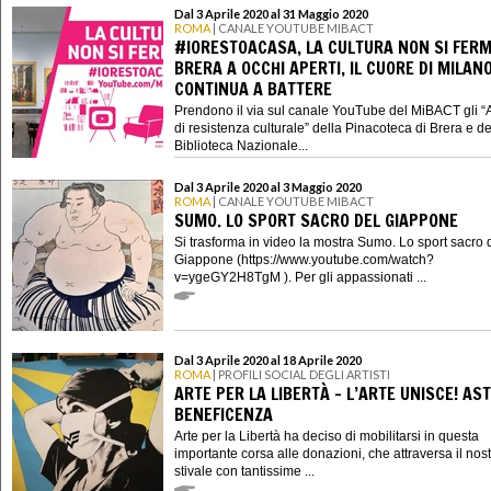
Dal 3 Aprile 2020 al 31 Maggio 2020
ROMA
| CANALE YOUTUBE MIBACT
#IORESTOACASA, LA CULTURA NON SI FERM
BRERA A OCCHI APERTI, IL CUORE DI MILAN
CONTINUA A BATTERE
Prendono il via sul canale YouTube del MiBACT gli “
di resistenza culturale” della Pinacoteca di Brera e de
Biblioteca Nazionale...
Dal 3 Aprile 2020 al 3 Maggio 2020
ROMA
| CANALE YOUTUBE MIBACT
SUMO. LO SPORT SACRO DEL GIAPPONE
Si trasforma in video la mostra Sumo. Lo sport sacro 
Giappone (https://www.youtube.com/watch?
v=ygeGY2H8TgM ). Per gli appassionati ...
Dal 3 Aprile 2020 al 18 Aprile 2020
ROMA
| PROFILI SOCIAL DEGLI ARTISTI
ARTE PER LA LIBERTÀ - L’ARTE UNISCE! AST
BENEFICENZA
Arte per la Libertà ha deciso di mobilitarsi in questa
importante corsa alle donazioni, che attraversa il nos
stivale con tantissime ...