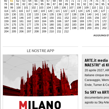
60
61
62
63
64
65
66
67
68
69
70
71
72
73
74
75
76
7
79
80
81
82
83
84
85
86
87
88
89
90
91
92
93
94
95
9
98
99
100
101
102
103
104
105
106
107
108
109
110
111
11
114
115
116
117
118
119
120
121
122
123
124
125
126
127
129
130
131
132
133
134
135
136
137
138
139
140
141
142
144
145
146
147
148
149
150
151
152
153
154
155
156
157
159
160
161
162
163
164
165
166
167
168
169
170
171
172
174
175
176
177
178
179
180
181
182
183
184
185
186
187
189
190
191
192
193
194
195
196
197
198
199
200
201
202
204
205
206
207
208
209
210
211
212
AGGIUNGI E
LE NOSTRE APP
ARTE.it media
MAESTRI" di K
20 aprile 2027, A
italiane cinque do
Caravaggio, Werne
Ende, Turner & Co
Su SKY va AR
documentario prod
agosto su Sky Arte