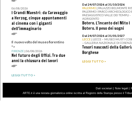
Dal 24/07/2026 al 31/10/2026
PALERMO
| PALAZZO BELMONTE RIS
06/08/2026
PALERMO I PARCO ARCHEOLOGICO 
I Grandi Maestri: da Caravaggio
PAESAGGISTICO VALLE DEI TEMPLI -
a Herzog, cinque appuntamenti
AGRIGENTO
Botero. L’incanto del Mito I
al cinema con i giganti
Botero. Il peso dei sogni
dell'immaginario
Dal 24/07/2026 al 31/01/2027
LECCE
| LECCE – MUSEO MUST I CO
Il nuovo volto del museo fiorentino
– GALLERIA NAZIONALE DI COSENZ
Tesori nascosti della Galleri
">
FIRENZE
| 06/08/2026
Borghese
Nel futuro degli Uffizi. Tra due
anni la chiusura dei lavori
LEGGI TUTTO >
LEGGI TUTTO >
|
|
Dati societari
Note legali
ARTE.it è una testata giornalistica online iscritta al Registro della Stampa presso il Trib