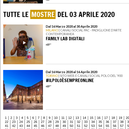
TUTTE LE
MOSTRE
DEL 03 APRILE 2020
Dal 16 Marzo 2020 al 30 Aprile 2020
MILANO
| CANALI SOCIAL PAC - PADIGLIONE D'ARTE
CONTEMPORANEA
FAMILY LAB DIGITALI
Dal 16 Marzo 2020 al 16 Aprile 2020
TORINO
| SITO WEB E CANALI SOCIAL POLO DEL ‘900
#ILPOLOÈSEMPREONLINE
1
2
3
4
5
6
7
8
9
10
11
12
13
14
15
16
17
18
19
2
22
23
24
25
26
27
28
29
30
31
32
33
34
35
36
37
38
3
41
42
43
44
45
46
47
48
49
50
51
52
53
54
55
56
57
5