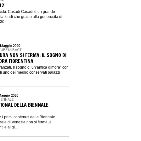
#2
duski: Casadi Casadi è un grande
a fondi che grazie alla generosità di
30...
1 Maggio 2020
TUBE MIBACT
URA NON SI FERMA: IL SOGNO DI
ORA FIORENTINA
anzati. Il sogno di un’antica dimora” con
i di uno dei meglio conservati palazzi
 Maggio 2020
BIENNALE
TIONAL DELLA BIENNALE
re i primi contenuti della Biennale
nale di Venezia non si ferma, e
 e ai gi...