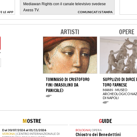
Mediawan Rights con il canale televisivo svedese
Axess TV.
E LE APP
COMUNICATI STAMPA
>
ARTISTI
OPERE
TOMMASO DI CRISTOFORO
SUPPLIZIO DI DIRCE
FINI (MASOLINO DA
TORO FARNESE
PANICALE)
MANN - MUSEO
ARCHEOLOGICO NAZ
DI NAPOLI
M
OSTRE
G
UIDE
Dal 30/07/2026 al 01/11/2026
BOLOGNA
|
OPERA
VERONA
| CENTRO INTERNAZIONALE DI
Chiostro dei Benedettini