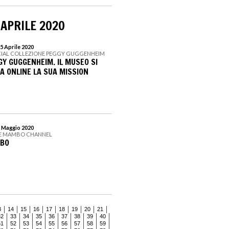
 APRILE 2020
5 Aprile 2020
OCIAL COLLEZIONE PEGGY GUGGENHEIM
GY GUGGENHEIM. IL MUSEO SI
A ONLINE LA SUA MISSION
1 Maggio 2020
E MAMBO CHANNEL
MBO
3
14
15
16
17
18
19
20
21
32
33
34
35
36
37
38
39
40
51
52
53
54
55
56
57
58
59