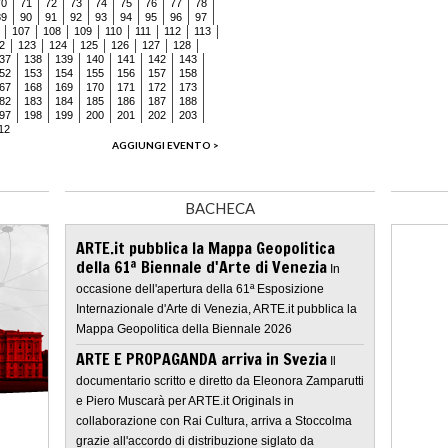
70
71
72
73
74
75
76
77
78
89
90
91
92
93
94
95
96
97
107
108
109
110
111
112
113
2
123
124
125
126
127
128
37
138
139
140
141
142
143
52
153
154
155
156
157
158
67
168
169
170
171
172
173
82
183
184
185
186
187
188
97
198
199
200
201
202
203
12
AGGIUNGI EVENTO >
BACHECA
ARTE.it pubblica la Mappa Geopolitica
della 61ª Biennale d'Arte di Venezia
In
occasione dell'apertura della 61ª Esposizione
Internazionale d'Arte di Venezia, ARTE.it pubblica la
Mappa Geopolitica della Biennale 2026
ARTE E PROPAGANDA arriva in Svezia
Il
documentario scritto e diretto da Eleonora Zamparutti
e Piero Muscarà per ARTE.it Originals in
collaborazione con Rai Cultura, arriva a Stoccolma
grazie all'accordo di distribuzione siglato da