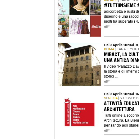
#TUTTIINSIEME 
adicorbetta e ruski 
disegno e una raccolt
molti ha superato i 4.
Dal 3 Aprile 2020 al 3
ROMA
| CANALE YOU
MIBACT, LA CULT
UNA ANTICA DIM
Il video “Palazzo Dav
la storia e gli intern
storici ...
Dal 3 Aprile 2020 al 3
VENEZIA
| SITO WEB 
ATTIVITÀ EDUCA
ARCHITETTURA
Tutti online a scopri
Architettura. La Bien
pensando agli studenti