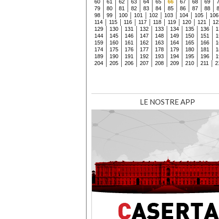
60
61
62
63
64
65
66
67
68
69
79
80
81
82
83
84
85
86
87
88
98
99
100
101
102
103
104
105
106
114
115
116
117
118
119
120
121
12
129
130
131
132
133
134
135
136
1
144
145
146
147
148
149
150
151
1
159
160
161
162
163
164
165
166
1
174
175
176
177
178
179
180
181
1
189
190
191
192
193
194
195
196
1
204
205
206
207
208
209
210
211
2
LE NOSTRE APP