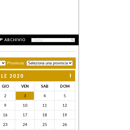
ARCHIVIO
Provincia
ILE 2020
GIO
VEN
SAB
DOM
2
3
4
5
9
10
11
12
16
17
18
19
23
24
25
26