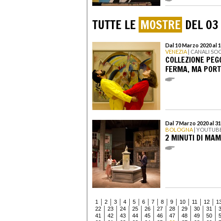
TUTTE LE
MOSTRE
DEL 03
Dal 10 Marzo 2020 al 1
VENEZIA
| CANALI S
COLLEZIONE PEG
FERMA, MA PORT
Dal 7 Marzo 2020 al 3
BOLOGNA
| YOUTUB
2 MINUTI DI MA
1
2
3
4
5
6
7
8
9
10
11
12
1
22
23
24
25
26
27
28
29
30
31
41
42
43
44
45
46
47
48
49
50