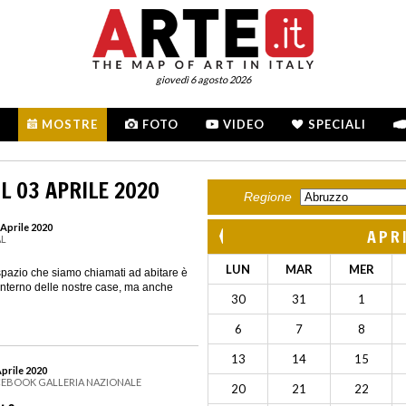
giovedì 6 agosto 2026
MOSTRE
FOTO
VIDEO
SPECIALI
L 03 APRILE 2020
Regione
 Aprile 2020
APR
AL
LUN
MAR
MER
spazio che siamo chiamati ad abitare è
l’interno delle nostre case, ma anche
30
31
1
6
7
8
13
14
15
Aprile 2020
ACEBOOK GALLERIA NAZIONALE
20
21
22