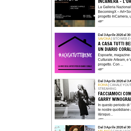
INCAMERA - L’U
La Galleria Nazionale
BecomingX – Art+Sou
progetto InCamera, un
Dal 3 Aprile 2020 al 30
SAVONA
| SITO WEB E
A CASA TUTTI BE
UN DIARIO CORA
Espoarte, magazine e
Culturale Arteam, e 
progetto. Con ...
Dal 3 Aprile 2020 al 3 
ROMA
| CANALE YOU
STREAMING
FACCIAMOCI COM
GARRY WINOGRA
In questo periodo di 
le nostre quotidiane 
l&rsquo...
Dal 3 Aprile 2020 al 30
MILANO
| CANALI SOC