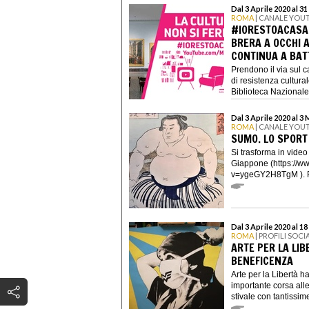
Dal 3 Aprile 2020 al 3
ROMA
| CANALE YOU
#IORESTOACASA,
BRERA A OCCHI A
CONTINUA A BAT
Prendono il via sul 
di resistenza cultura
Biblioteca Nazionale.
Dal 3 Aprile 2020 al 3
ROMA
| CANALE YOU
SUMO. LO SPORT
Si trasforma in vide
Giappone (https://w
v=ygeGY2H8TgM ). Per
Dal 3 Aprile 2020 al 18
ROMA
| PROFILI SOCI
ARTE PER LA LIB
BENEFICENZA
Arte per la Libertà h
importante corsa alle
stivale con tantissime