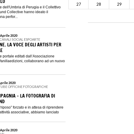
RLO
27
28
29
 dell'Umbria di Perugia e il Collettivo
nd Collective hanno ideato il
a perfor...
 Aprile 2020
 CANALI SOCIAL ESPOARTE
NE. LA VOCE DEGLI ARTISTI PER
LE
 portale editati dall’Associazione
Vanillaedizioni, collaborano ad un nuovo
Aprile 2020
TUBE OFFICINE FOTOGRAFICHE
PAGNIA - LA FOTOGRAFIA DI
ND
“riposo” forzato e in attesa di riprendere
attività associative, abbiamo lanciato
 Aprile 2020
IAL