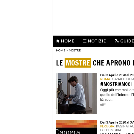
HOME
NOTIZIE
GUIDE
HOME
>
MOSTRE
LE
MOSTRE
CHE APRONO I
Dal 3 Aprile 2020 al 20
ROMA
| CANALI SOCI
#MOSTRIAMOCI
Oggi più che mai lo 
quello dell’interno: 
l&rsqu...
Dal 3 Aprile 2020 al 3 
PERUGIA
| PAGINA F
DELL'UMBRIA