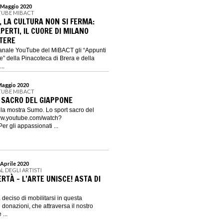
1 Maggio 2020
TUBE MIBACT
 LA CULTURA NON SI FERMA:
PERTI, IL CUORE DI MILANO
TERE
canale YouTube del MiBACT gli “Appunti
le” della Pinacoteca di Brera e della
..
 Maggio 2020
TUBE MIBACT
 SACRO DEL GIAPPONE
o la mostra Sumo. Lo sport sacro del
ww.youtube.com/watch?
 gli appassionati ...
 Aprile 2020
AL DEGLI ARTISTI
ERTÀ - L’ARTE UNISCE! ASTA DI
a deciso di mobilitarsi in questa
 donazioni, che attraversa il nostro
 ...