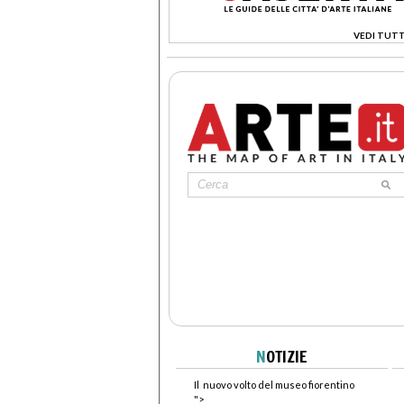
VEDI TUTT
>
N
OTIZIE
Il nuovo volto del museo fiorentino
">