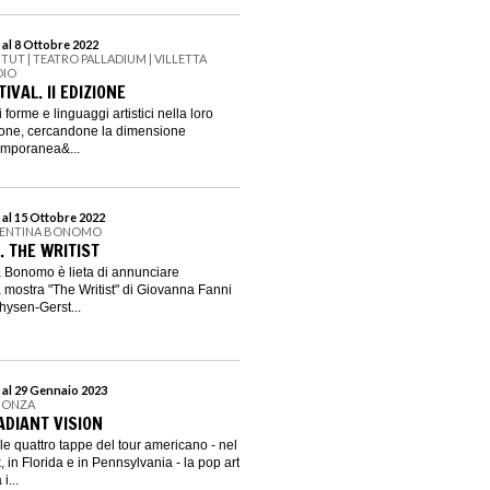
 al 8 Ottobre 2022
ITUT | TEATRO PALLADIUM | VILLETTA
DIO
IVAL. II EDIZIONE
i forme e linguaggi artistici nella loro
zione, cercandone la dimensione
emporanea&...
 al 15 Ottobre 2022
ALENTINA BONOMO
. THE WRITIST
a Bonomo è lieta di annunciare
a mostra "The Writist" di Giovanna Fanni
hysen-Gerst...
 al 29 Gennaio 2023
 MONZA
ADIANT VISION
le quattro tappe del tour americano - nel
 in Florida e in Pennsylvania - la pop art
i...