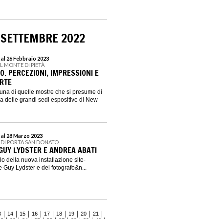
 SETTEMBRE 2022
 al 26 Febbraio 2023
L MONTE DI PIETÀ
CO. PERCEZIONI, IMPRESSIONI E
ARTE
 una di quelle mostre che si presume di
a delle grandi sedi espositive di New
 al 28 Marzo 2023
 DI PORTA SAN DONATO
GUY LYDSTER E ANDREA ABATI
tolo della nuova installazione site-
re Guy Lydster e del fotografo&n...
3
14
15
16
17
18
19
20
21