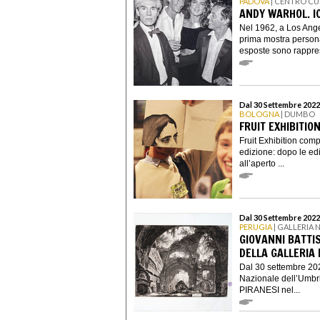
PADOVA
| CENTRO CU
ANDY WARHOL. I
Nel 1962, a Los Ange
prima mostra personal
esposte sono rappres
Dal 30 Settembre 2022
BOLOGNA
| DUMBO
FRUIT EXHIBITION
Fruit Exhibition comp
edizione: dopo le edi
all’aperto ...
Dal 30 Settembre 2022
PERUGIA
| GALLERIA 
GIOVANNI BATTIS
DELLA GALLERIA
Dal 30 settembre 202
Nazionale dell’Umbr
PIRANESI nel...