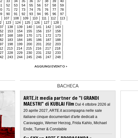
32
33
34
35
36
37
38
39
40
51
52
53
54
55
56
57
58
59
70
71
72
73
74
75
76
77
78
89
90
91
92
93
94
95
96
97
107
108
109
110
111
112
113
2
123
124
125
126
127
128
37
138
139
140
141
142
143
52
153
154
155
156
157
158
67
168
169
170
171
172
173
82
183
184
185
186
187
188
97
198
199
200
201
202
203
12
213
214
215
216
217
218
27
228
229
230
231
232
233
42
243
244
245
246
247
248
AGGIUNGI EVENTO >
BACHECA
ARTE.it media partner de "I GRANDI
MAESTRI" di KUBLAI Film
Dal 4 ottobre 2026 al
20 aprile 2027, ARTE.it accompagna nelle sale
italiane cinque documentari d'arte dedicati a
Caravaggio, Werner Herzog, Frida Kahlo, Michael
Ende, Turner & Constable