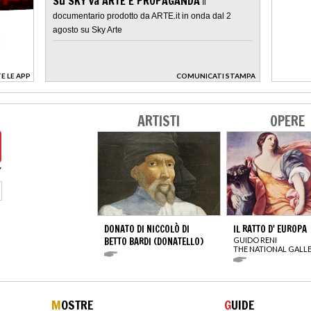
Su SKY va ARTE E PROPAGANDA
Il
documentario prodotto da ARTE.it in onda dal 2
agosto su Sky Arte
E LE APP
COMUNICATI STAMPA
>
ARTISTI
OPERE
DONATO DI NICCOLÒ DI
IL RATTO D' EUROPA
BETTO BARDI (DONATELLO)
GUIDO RENI
THE NATIONAL GALL
M
OSTRE
G
UIDE