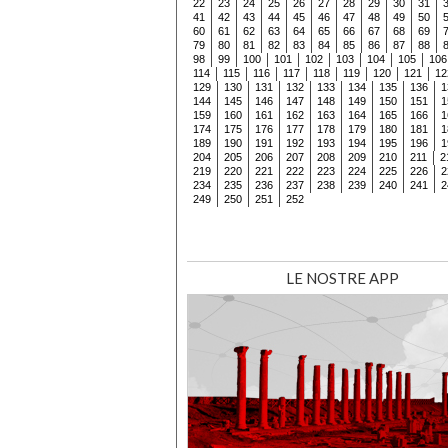
22
23
24
25
26
27
28
29
30
31
41
42
43
44
45
46
47
48
49
50
60
61
62
63
64
65
66
67
68
69
79
80
81
82
83
84
85
86
87
88
98
99
100
101
102
103
104
105
106
114
115
116
117
118
119
120
121
12
129
130
131
132
133
134
135
136
1
144
145
146
147
148
149
150
151
1
159
160
161
162
163
164
165
166
1
174
175
176
177
178
179
180
181
1
189
190
191
192
193
194
195
196
1
204
205
206
207
208
209
210
211
2
219
220
221
222
223
224
225
226
2
234
235
236
237
238
239
240
241
2
249
250
251
252
LE NOSTRE APP