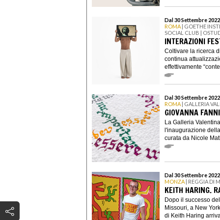
Dal 30 Settembre 2022
ROMA
| GOETHE INST
SOCIAL CLUB | OSTU
INTERAZIONI FEST
Coltivare la ricerca d
continua attualizza
effettivamente “cont
Dal 30 Settembre 2022
ROMA
| GALLERIA V
GIOVANNA FANNI
La Galleria Valentin
l'inaugurazione dell
curata da Nicole Mat
Dal 30 Settembre 2022
MONZA
| REGGIA DI
KEITH HARING. R
Dopo il successo del
Missouri, a New York,
di Keith Haring arriva 