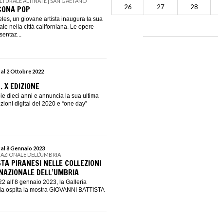
LTURALE ALTINATE | SAN GAETANO
26
27
28
CONA POP
les, un giovane artista inaugura la sua
e nella città californiana. Le opere
entaz...
 al 2 Ottobre 2022
. X EDIZIONE
ie dieci anni e annuncia la sua ultima
zioni digital del 2020 e “one day”
 al 8 Gennaio 2023
NAZIONALE DELL’UMBRIA
TA PIRANESI NELLE COLLEZIONI
 NAZIONALE DELL’UMBRIA
2 all’8 gennaio 2023, la Galleria
ia ospita la mostra GIOVANNI BATTISTA