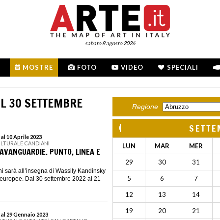
sabato 8 agosto 2026
MOSTRE
FOTO
VIDEO
SPECIALI
L 30 SETTEMBRE
Regione
SETTE
al 10 Aprile 2023
ULTURALE CANDIANI
LUN
MAR
MER
 AVANGUARDIE. PUNTO, LINEA E
29
30
31
i sarà all’insegna di Wassily Kandinsky
5
6
7
 europee. Dal 30 settembre 2022 al 21
12
13
14
19
20
21
 al 29 Gennaio 2023