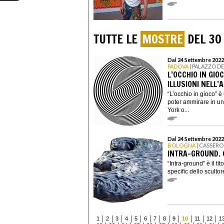
TUTTE LE
MOSTRE
DEL 30
Dal 24 Settembre 2022
PADOVA
| PALAZZO DE
L’OCCHIO IN GIO
ILLUSIONI NELL’
“L’occhio in gioco” è
poter ammirare in un
York o...
Dal 24 Settembre 2022
BOLOGNA
| CASSERO
INTRA-GROUND. 
“Intra-ground” è il ti
specific dello sculto
1
2
3
4
5
6
7
8
9
10
11
12
1