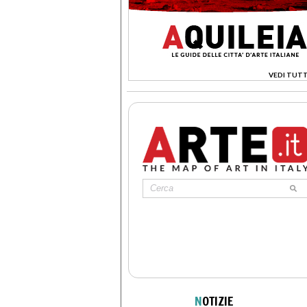
VEDI TUTT
>
N
OTIZIE