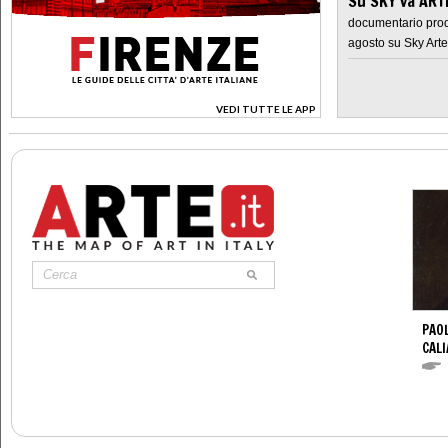
Su SKY va AR
documentario prod
agosto su Sky Arte
VEDI TUTTE LE APP
>
PAO
CALI