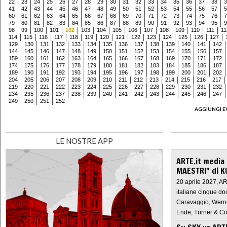
22
23
24
25
26
27
28
29
30
31
32
33
34
35
36
37
38
3
41
42
43
44
45
46
47
48
49
50
51
52
53
54
55
56
57
5
60
61
62
63
64
65
66
67
68
69
70
71
72
73
74
75
76
7
79
80
81
82
83
84
85
86
87
88
89
90
91
92
93
94
95
9
98
99
100
101
102
103
104
105
106
107
108
109
110
111
11
114
115
116
117
118
119
120
121
122
123
124
125
126
127
129
130
131
132
133
134
135
136
137
138
139
140
141
142
144
145
146
147
148
149
150
151
152
153
154
155
156
157
159
160
161
162
163
164
165
166
167
168
169
170
171
172
174
175
176
177
178
179
180
181
182
183
184
185
186
187
189
190
191
192
193
194
195
196
197
198
199
200
201
202
204
205
206
207
208
209
210
211
212
213
214
215
216
217
219
220
221
222
223
224
225
226
227
228
229
230
231
232
234
235
236
237
238
239
240
241
242
243
244
245
246
247
249
250
251
252
AGGIUNGI E
LE NOSTRE APP
ARTE.it media
MAESTRI" di K
20 aprile 2027, A
italiane cinque do
Caravaggio, Werne
Ende, Turner & Co