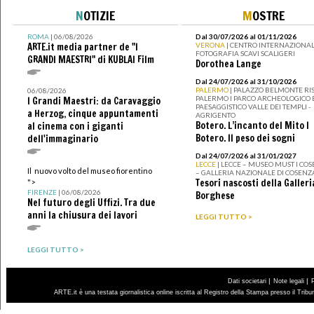
N
OTIZIE
M
OSTRE
ROMA
| 06/08/2026
Dal 30/07/2026 al 01/11/2026
ARTE.it media partner de "I
VERONA
| CENTRO INTERNAZIONAL
FOTOGRAFIA SCAVI SCALIGERI
GRANDI MAESTRI" di KUBLAI Film
Dorothea Lange
Dal 24/07/2026 al 31/10/2026
PALERMO
| PALAZZO BELMONTE RIS
06/08/2026
PALERMO I PARCO ARCHEOLOGICO 
I Grandi Maestri: da Caravaggio
PAESAGGISTICO VALLE DEI TEMPLI -
a Herzog, cinque appuntamenti
AGRIGENTO
Botero. L’incanto del Mito I
al cinema con i giganti
Botero. Il peso dei sogni
dell'immaginario
Dal 24/07/2026 al 31/01/2027
LECCE
| LECCE – MUSEO MUST I CO
Il nuovo volto del museo fiorentino
– GALLERIA NAZIONALE DI COSENZ
Tesori nascosti della Galleri
">
FIRENZE
| 06/08/2026
Borghese
Nel futuro degli Uffizi. Tra due
anni la chiusura dei lavori
LEGGI TUTTO >
LEGGI TUTTO >
|
|
Dati societari
Note legali
ARTE.it è una testata giornalistica online iscritta al Registro della Stampa presso il Trib