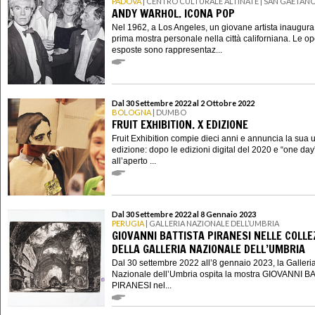
PADOVA
| CENTRO CULTURALE ALTINATE | SAN GAETAN
ANDY WARHOL. ICONA POP
Nel 1962, a Los Angeles, un giovane artista inaugura
prima mostra personale nella città californiana. Le o
esposte sono rappresentaz...
Dal 30 Settembre 2022 al 2 Ottobre 2022
BOLOGNA
| DUMBO
FRUIT EXHIBITION. X EDIZIONE
Fruit Exhibition compie dieci anni e annuncia la sua 
edizione: dopo le edizioni digital del 2020 e “one day
all’aperto ...
Dal 30 Settembre 2022 al 8 Gennaio 2023
PERUGIA
| GALLERIA NAZIONALE DELL’UMBRIA
GIOVANNI BATTISTA PIRANESI NELLE COLLE
DELLA GALLERIA NAZIONALE DELL’UMBRIA
Dal 30 settembre 2022 all’8 gennaio 2023, la Galleri
Nazionale dell’Umbria ospita la mostra GIOVANNI B
PIRANESI nel...