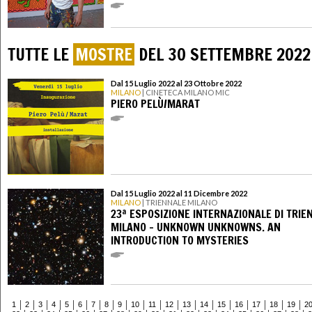
TUTTE LE
MOSTRE
DEL 30 SETTEMBRE 2022
Dal 15 Luglio 2022 al 23 Ottobre 2022
MILANO
| CINETECA MILANO MIC
PIERO PELÙ/MARAT
Dal 15 Luglio 2022 al 11 Dicembre 2022
MILANO
| TRIENNALE MILANO
23ª ESPOSIZIONE INTERNAZIONALE DI TRIE
MILANO - UNKNOWN UNKNOWNS. AN
INTRODUCTION TO MYSTERIES
1
2
3
4
5
6
7
8
9
10
11
12
13
14
15
16
17
18
19
2