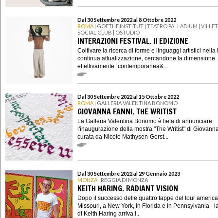
Dal 30 Settembre 2022 al 8 Ottobre 2022
ROMA
| GOETHE INSTITUT | TEATRO PALLADIUM | VILLE
SOCIAL CLUB | OSTUDIO
INTERAZIONI FESTIVAL. II EDIZIONE
Coltivare la ricerca di forme e linguaggi artistici nella 
continua attualizzazione, cercandone la dimensione
effettivamente “contemporanea&...
Dal 30 Settembre 2022 al 15 Ottobre 2022
ROMA
| GALLERIA VALENTINA BONOMO
GIOVANNA FANNI. THE WRITIST
La Galleria Valentina Bonomo è lieta di annunciare
l'inaugurazione della mostra "The Writist" di Giovann
curata da Nicole Mathysen-Gerst...
Dal 30 Settembre 2022 al 29 Gennaio 2023
MONZA
| REGGIA DI MONZA
KEITH HARING. RADIANT VISION
Dopo il successo delle quattro tappe del tour america
Missouri, a New York, in Florida e in Pennsylvania - l
di Keith Haring arriva i...