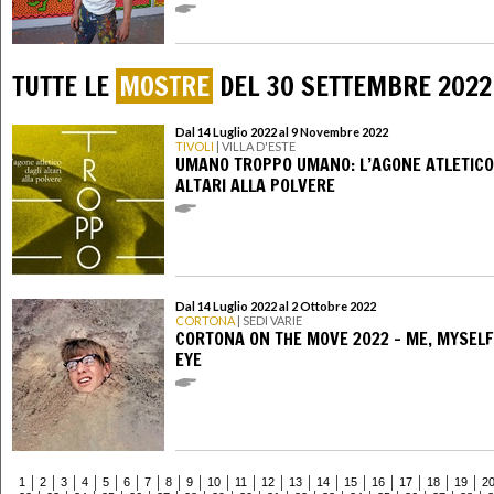
TUTTE LE
MOSTRE
DEL 30 SETTEMBRE 2022
Dal 14 Luglio 2022 al 9 Novembre 2022
TIVOLI
| VILLA D'ESTE
UMANO TROPPO UMANO: L’AGONE ATLETICO
ALTARI ALLA POLVERE
Dal 14 Luglio 2022 al 2 Ottobre 2022
CORTONA
| SEDI VARIE
CORTONA ON THE MOVE 2022 - ME, MYSELF
EYE
1
2
3
4
5
6
7
8
9
10
11
12
13
14
15
16
17
18
19
2