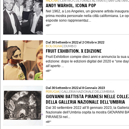
PADOVA
| CENTRO CULTURALE ALTINATE | SAN GAETAN
ANDY WARHOL. ICONA POP
Nel 1962, a Los Angeles, un giovane artista inaugura
prima mostra personale nella città californiana. Le o
esposte sono rappresentaz...
Dal 30 Settembre 2022 al 2 Ottobre 2022
BOLOGNA
| DUMBO
FRUIT EXHIBITION. X EDIZIONE
Fruit Exhibition compie dieci anni e annuncia la sua 
edizione: dopo le edizioni digital del 2020 e “one day
all’aperto ...
Dal 30 Settembre 2022 al 8 Gennaio 2023
PERUGIA
| GALLERIA NAZIONALE DELL’UMBRIA
GIOVANNI BATTISTA PIRANESI NELLE COLLE
DELLA GALLERIA NAZIONALE DELL’UMBRIA
Dal 30 settembre 2022 all’8 gennaio 2023, la Galleri
Nazionale dell’Umbria ospita la mostra GIOVANNI B
PIRANESI nel...