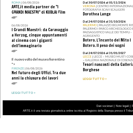
ROMA
| 06/08/2026
Dal 30/07/2026 al 01/11/2026
ARTE.it media partner de "I
VERONA
| CENTRO INTERNAZIONAL
FOTOGRAFIA SCAVI SCALIGERI
GRANDI MAESTRI" di KUBLAI Film
Dorothea Lange
Dal 24/07/2026 al 31/10/2026
PALERMO
| PALAZZO BELMONTE RIS
06/08/2026
PALERMO I PARCO ARCHEOLOGICO 
I Grandi Maestri: da Caravaggio
PAESAGGISTICO VALLE DEI TEMPLI -
a Herzog, cinque appuntamenti
AGRIGENTO
Botero. L’incanto del Mito I
al cinema con i giganti
Botero. Il peso dei sogni
dell'immaginario
Dal 24/07/2026 al 31/01/2027
LECCE
| LECCE – MUSEO MUST I CO
Il nuovo volto del museo fiorentino
– GALLERIA NAZIONALE DI COSENZ
Tesori nascosti della Galleri
">
FIRENZE
| 06/08/2026
Borghese
Nel futuro degli Uffizi. Tra due
anni la chiusura dei lavori
LEGGI TUTTO >
LEGGI TUTTO >
|
|
Dati societari
Note legali
ARTE.it è una testata giornalistica online iscritta al Registro della Stampa presso il Trib