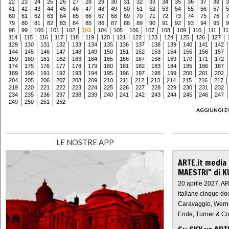
22
23
24
25
26
27
28
29
30
31
32
33
34
35
36
37
38
3
41
42
43
44
45
46
47
48
49
50
51
52
53
54
55
56
57
5
60
61
62
63
64
65
66
67
68
69
70
71
72
73
74
75
76
7
79
80
81
82
83
84
85
86
87
88
89
90
91
92
93
94
95
9
98
99
100
101
102
103
104
105
106
107
108
109
110
111
11
114
115
116
117
118
119
120
121
122
123
124
125
126
127
129
130
131
132
133
134
135
136
137
138
139
140
141
142
144
145
146
147
148
149
150
151
152
153
154
155
156
157
159
160
161
162
163
164
165
166
167
168
169
170
171
172
174
175
176
177
178
179
180
181
182
183
184
185
186
187
189
190
191
192
193
194
195
196
197
198
199
200
201
202
204
205
206
207
208
209
210
211
212
213
214
215
216
217
219
220
221
222
223
224
225
226
227
228
229
230
231
232
234
235
236
237
238
239
240
241
242
243
244
245
246
247
249
250
251
252
AGGIUNGI E
LE NOSTRE APP
ARTE.it media
MAESTRI" di K
20 aprile 2027, A
italiane cinque do
Caravaggio, Werne
Ende, Turner & Co