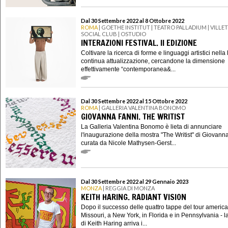
Dal 30 Settembre 2022 al 8 Ottobre 2022
ROMA
| GOETHE INSTITUT | TEATRO PALLADIUM | VILLE
SOCIAL CLUB | OSTUDIO
INTERAZIONI FESTIVAL. II EDIZIONE
Coltivare la ricerca di forme e linguaggi artistici nella 
continua attualizzazione, cercandone la dimensione
effettivamente “contemporanea&...
Dal 30 Settembre 2022 al 15 Ottobre 2022
ROMA
| GALLERIA VALENTINA BONOMO
GIOVANNA FANNI. THE WRITIST
La Galleria Valentina Bonomo è lieta di annunciare
l'inaugurazione della mostra "The Writist" di Giovann
curata da Nicole Mathysen-Gerst...
Dal 30 Settembre 2022 al 29 Gennaio 2023
MONZA
| REGGIA DI MONZA
KEITH HARING. RADIANT VISION
Dopo il successo delle quattro tappe del tour america
Missouri, a New York, in Florida e in Pennsylvania - l
di Keith Haring arriva i...