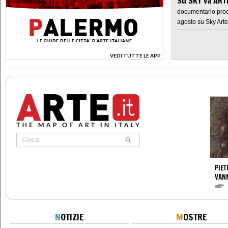
Su SKY va AR
documentario prod
agosto su Sky Arte
VEDI TUTTE LE APP
>
PIET
VAN
N
OTIZIE
M
OSTRE