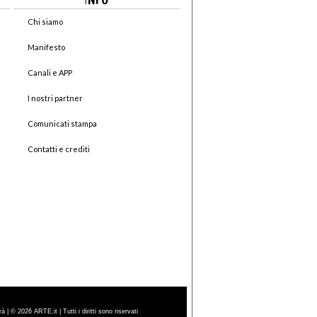
Chi siamo
Manifesto
Canali e APP
I nostri partner
Comunicati stampa
Contatti e crediti
| © 2026 ARTE.it | Tutti i diritti sono riservati