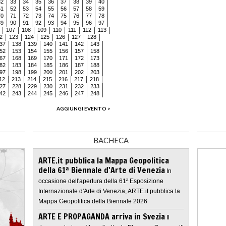
32
33
34
35
36
37
38
39
40
51
52
53
54
55
56
57
58
59
70
71
72
73
74
75
76
77
78
89
90
91
92
93
94
95
96
97
107
108
109
110
111
112
113
2
123
124
125
126
127
128
37
138
139
140
141
142
143
52
153
154
155
156
157
158
67
168
169
170
171
172
173
82
183
184
185
186
187
188
97
198
199
200
201
202
203
12
213
214
215
216
217
218
27
228
229
230
231
232
233
42
243
244
245
246
247
248
AGGIUNGI EVENTO >
BACHECA
ARTE.it pubblica la Mappa Geopolitica
della 61ª Biennale d'Arte di Venezia
In
occasione dell'apertura della 61ª Esposizione
Internazionale d'Arte di Venezia, ARTE.it pubblica la
Mappa Geopolitica della Biennale 2026
ARTE E PROPAGANDA arriva in Svezia
Il