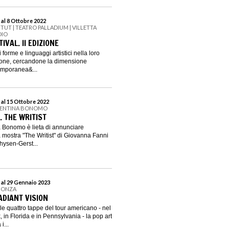
 al 8 Ottobre 2022
ITUT | TEATRO PALLADIUM | VILLETTA
DIO
IVAL. II EDIZIONE
i forme e linguaggi artistici nella loro
zione, cercandone la dimensione
emporanea&...
 al 15 Ottobre 2022
ALENTINA BONOMO
. THE WRITIST
a Bonomo è lieta di annunciare
a mostra "The Writist" di Giovanna Fanni
hysen-Gerst...
 al 29 Gennaio 2023
 MONZA
ADIANT VISION
le quattro tappe del tour americano - nel
 in Florida e in Pennsylvania - la pop art
i...