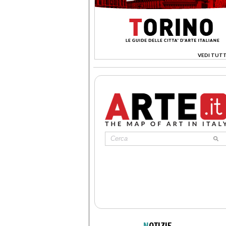
VEDI TUTT
>
N
OTIZIE