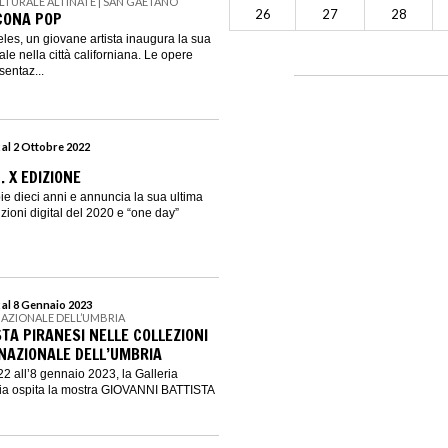
LTURALE ALTINATE | SAN GAETANO
26
27
28
CONA POP
les, un giovane artista inaugura la sua
e nella città californiana. Le opere
entaz...
 al 2 Ottobre 2022
. X EDIZIONE
ie dieci anni e annuncia la sua ultima
zioni digital del 2020 e “one day”
 al 8 Gennaio 2023
NAZIONALE DELL’UMBRIA
TA PIRANESI NELLE COLLEZIONI
 NAZIONALE DELL’UMBRIA
2 all’8 gennaio 2023, la Galleria
ia ospita la mostra GIOVANNI BATTISTA