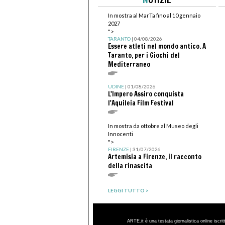
In mostra al MarTa fino al 10 gennaio
2027
">
TARANTO
| 04/08/2026
Essere atleti nel mondo antico. A
Taranto, per i Giochi del
Mediterraneo
UDINE
| 01/08/2026
L'Impero Assiro conquista
l'Aquileia Film Festival
In mostra da ottobre al Museo degli
Innocenti
">
FIRENZE
| 31/07/2026
Artemisia a Firenze, il racconto
della rinascita
LEGGI TUTTO >
ARTE.it è una testata giornalistica online iscri