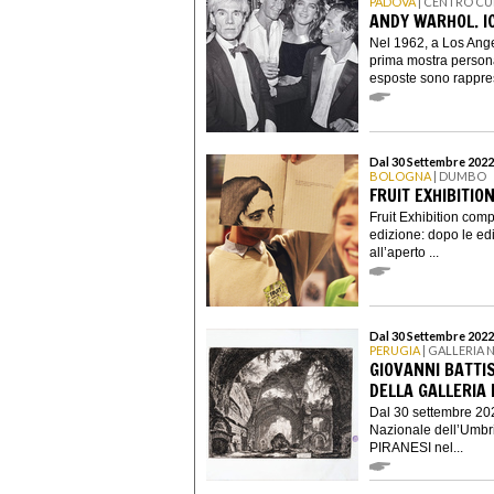
PADOVA
| CENTRO CU
ANDY WARHOL. I
Nel 1962, a Los Ange
prima mostra personal
esposte sono rappres
Dal 30 Settembre 2022
BOLOGNA
| DUMBO
FRUIT EXHIBITION
Fruit Exhibition comp
edizione: dopo le edi
all’aperto ...
Dal 30 Settembre 2022
PERUGIA
| GALLERIA 
GIOVANNI BATTIS
DELLA GALLERIA
Dal 30 settembre 202
Nazionale dell’Umbr
PIRANESI nel...