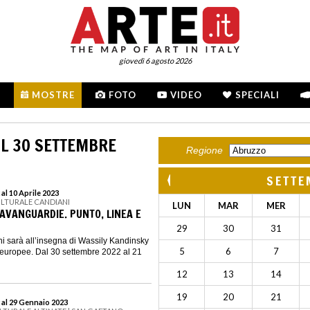
giovedì 6 agosto 2026
MOSTRE
FOTO
VIDEO
SPECIALI
L 30 SETTEMBRE
Regione
SETTE
al 10 Aprile 2023
ULTURALE CANDIANI
LUN
MAR
MER
 AVANGUARDIE. PUNTO, LINEA E
29
30
31
i sarà all’insegna di Wassily Kandinsky
5
6
7
 europee. Dal 30 settembre 2022 al 21
12
13
14
19
20
21
 al 29 Gennaio 2023