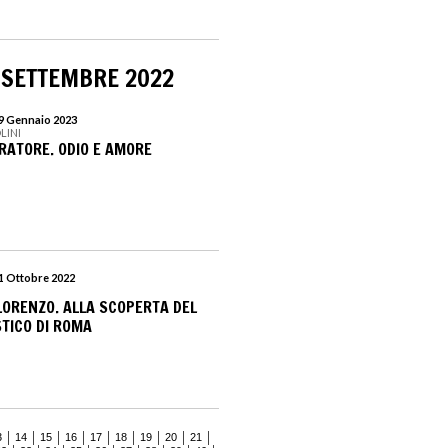
 SETTEMBRE 2022
29 Gennaio 2023
LINI
RATORE. ODIO E AMORE
21 Ottobre 2022
 LORENZO. ALLA SCOPERTA DEL
STICO DI ROMA
3
14
15
16
17
18
19
20
21