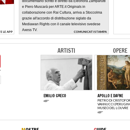
documentario scritto e diretto da Eleonora Zamparutti
e Piero Muscarà per ARTE.it Originals in
collaborazione con Rai Cultura, arriva a Stoccolma
grazie all'accordo di distribuzione siglato da
Mediawan Rights con il canale televisivo svedese
Axess TV.
E LE APP
COMUNICATI STAMPA
>
ARTISTI
OPERE
EMILIO GRECO
APOLLO E DAFNE
PIETRO DI CRISTOFO
VANNUCCI (PERUGIN
MUSEO DEL LOUVRE
M
OSTRE
G
UIDE