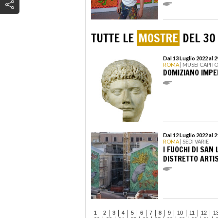
TUTTE LE
MOSTRE
DEL 30
Dal 13 Luglio 2022 al 
ROMA
| MUSEI CAPITO
DOMIZIANO IMPE
Dal 12 Luglio 2022 al 
ROMA
| SEDI VARIE
I FUOCHI DI SAN
DISTRETTO ARTI
1
2
3
4
5
6
7
8
9
10
11
12
1