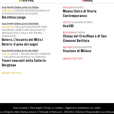
Dal 30/07/2026 al 01/11/2026
MILANO
|
MUSEO
VERONA
| CENTRO INTERNAZIONALE DI
Museo Civico di Storia
FOTOGRAFIA SCAVI SCALIGERI
Contemporanea
Dorothea Lange
LECCE
|
GALLERIA D'ARTE
Dal 24/07/2026 al 31/10/2026
Hea180
PALERMO
| PALAZZO BELMONTE RISO -
PALERMO I PARCO ARCHEOLOGICO E
BOLOGNA
|
CHIESA
PAESAGGISTICO VALLE DEI TEMPLI -
Chiesa del Crocifisso o di San
AGRIGENTO
Botero. L’incanto del Mito I
Giovanni Battista
Botero. Il peso dei sogni
MILANO
|
MONUMENTO
Stazione di Milano
Dal 24/07/2026 al 31/01/2027
LECCE
| LECCE – MUSEO MUST I COSENZA
– GALLERIA NAZIONALE DI COSENZA
LEGGI TUTTO >
Tesori nascosti della Galleria
Borghese
LEGGI TUTTO >
|
|
e
|
Dati societari
Note legali
Privacy
cookies
Aggiorna le preferenze sui cookie
tta al Registro della Stampa presso il Tribunale di Roma al n. 292/2012 | Direttore Responsabile Luca Muscarà 