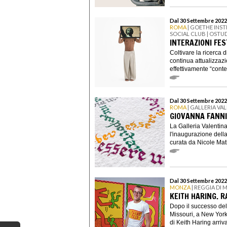
Dal 30 Settembre 2022
ROMA
| GOETHE INST
SOCIAL CLUB | OSTU
INTERAZIONI FEST
Coltivare la ricerca d
continua attualizza
effettivamente “cont
Dal 30 Settembre 2022
ROMA
| GALLERIA V
GIOVANNA FANNI
La Galleria Valentin
l'inaugurazione dell
curata da Nicole Mat
Dal 30 Settembre 2022
MONZA
| REGGIA DI
KEITH HARING. R
Dopo il successo del
Missouri, a New York,
di Keith Haring arriva 