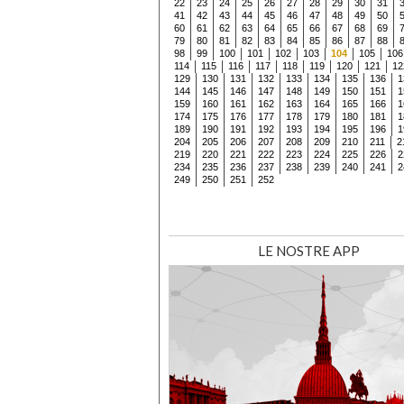
22
23
24
25
26
27
28
29
30
31
41
42
43
44
45
46
47
48
49
50
60
61
62
63
64
65
66
67
68
69
79
80
81
82
83
84
85
86
87
88
98
99
100
101
102
103
104
105
106
114
115
116
117
118
119
120
121
12
129
130
131
132
133
134
135
136
1
144
145
146
147
148
149
150
151
1
159
160
161
162
163
164
165
166
1
174
175
176
177
178
179
180
181
1
189
190
191
192
193
194
195
196
1
204
205
206
207
208
209
210
211
2
219
220
221
222
223
224
225
226
2
234
235
236
237
238
239
240
241
2
249
250
251
252
LE NOSTRE APP