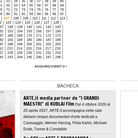
32
33
34
35
36
37
38
39
40
51
52
53
54
55
56
57
58
59
70
71
72
73
74
75
76
77
78
89
90
91
92
93
94
95
96
97
107
108
109
110
111
112
113
2
123
124
125
126
127
128
37
138
139
140
141
142
143
52
153
154
155
156
157
158
67
168
169
170
171
172
173
82
183
184
185
186
187
188
97
198
199
200
201
202
203
12
213
214
215
216
217
218
27
228
229
230
231
232
233
42
243
244
245
246
247
248
AGGIUNGI EVENTO >
BACHECA
ARTE.it media partner de "I GRANDI
MAESTRI" di KUBLAI Film
Dal 4 ottobre 2026 al
20 aprile 2027, ARTE.it accompagna nelle sale
italiane cinque documentari d'arte dedicati a
Caravaggio, Werner Herzog, Frida Kahlo, Michael
Ende, Turner & Constable