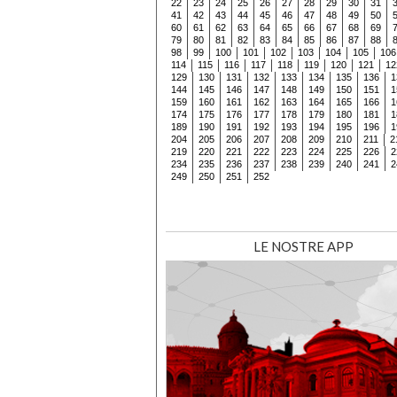
22
23
24
25
26
27
28
29
30
31
41
42
43
44
45
46
47
48
49
50
60
61
62
63
64
65
66
67
68
69
79
80
81
82
83
84
85
86
87
88
98
99
100
101
102
103
104
105
106
114
115
116
117
118
119
120
121
12
129
130
131
132
133
134
135
136
1
144
145
146
147
148
149
150
151
1
159
160
161
162
163
164
165
166
1
174
175
176
177
178
179
180
181
1
189
190
191
192
193
194
195
196
1
204
205
206
207
208
209
210
211
2
219
220
221
222
223
224
225
226
2
234
235
236
237
238
239
240
241
2
249
250
251
252
LE NOSTRE APP