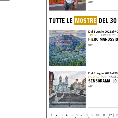
TUTTE LE
MOSTRE
DEL 30
Dal 8 Luglio 2022 al 9
TRIESTE
| CIVICO MU
PIERO MARUSSIG
Dal 8 Luglio 2022 al 3
NUORO
| MAN_MUSEO
SENSORAMA. LO 
1
2
3
4
5
6
7
8
9
10
11
12
1