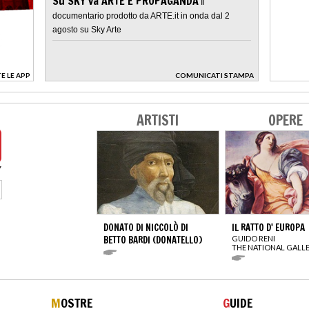
Su SKY va ARTE E PROPAGANDA
Il
documentario prodotto da ARTE.it in onda dal 2
agosto su Sky Arte
E LE APP
COMUNICATI STAMPA
>
ARTISTI
OPERE
DONATO DI NICCOLÒ DI
IL RATTO D' EUROPA
BETTO BARDI (DONATELLO)
GUIDO RENI
THE NATIONAL GALL
M
OSTRE
G
UIDE