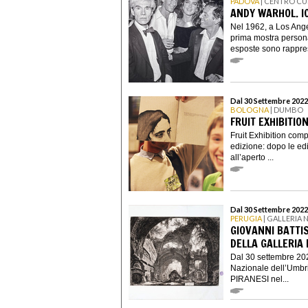
PADOVA
| CENTRO CU
ANDY WARHOL. I
Nel 1962, a Los Ange
prima mostra personal
esposte sono rappres
Dal 30 Settembre 2022
BOLOGNA
| DUMBO
FRUIT EXHIBITION
Fruit Exhibition comp
edizione: dopo le edi
all’aperto ...
Dal 30 Settembre 2022
PERUGIA
| GALLERIA 
GIOVANNI BATTIS
DELLA GALLERIA
Dal 30 settembre 202
Nazionale dell’Umbr
PIRANESI nel...