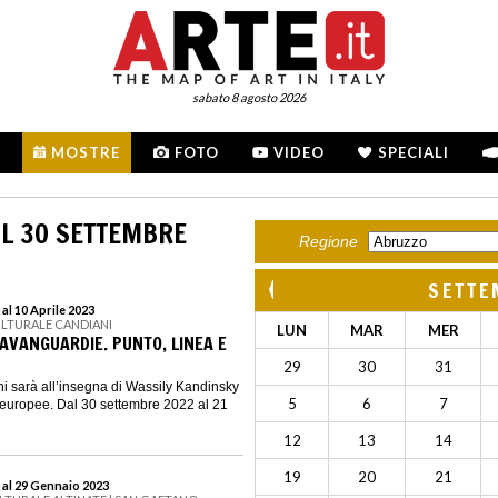
sabato 8 agosto 2026
MOSTRE
FOTO
VIDEO
SPECIALI
L 30 SETTEMBRE
Regione
SETTE
al 10 Aprile 2023
ULTURALE CANDIANI
LUN
MAR
MER
 AVANGUARDIE. PUNTO, LINEA E
29
30
31
i sarà all’insegna di Wassily Kandinsky
5
6
7
 europee. Dal 30 settembre 2022 al 21
12
13
14
19
20
21
 al 29 Gennaio 2023