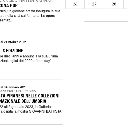
LTURALE ALTINATE | SAN GAETANO
26
27
28
CONA POP
les, un giovane artista inaugura la sua
e nella città californiana. Le opere
entaz...
 al 2 Ottobre 2022
. X EDIZIONE
ie dieci anni e annuncia la sua ultima
zioni digital del 2020 e “one day”
 al 8 Gennaio 2023
NAZIONALE DELL’UMBRIA
TA PIRANESI NELLE COLLEZIONI
 NAZIONALE DELL’UMBRIA
2 all’8 gennaio 2023, la Galleria
ia ospita la mostra GIOVANNI BATTISTA