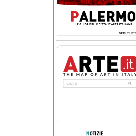
VEDI TUTT
>
N
OTIZIE