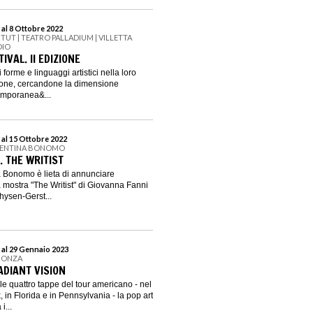
 al 8 Ottobre 2022
ITUT | TEATRO PALLADIUM | VILLETTA
DIO
IVAL. II EDIZIONE
i forme e linguaggi artistici nella loro
zione, cercandone la dimensione
emporanea&...
 al 15 Ottobre 2022
ALENTINA BONOMO
. THE WRITIST
a Bonomo è lieta di annunciare
a mostra "The Writist" di Giovanna Fanni
hysen-Gerst...
 al 29 Gennaio 2023
 MONZA
ADIANT VISION
le quattro tappe del tour americano - nel
 in Florida e in Pennsylvania - la pop art
i...