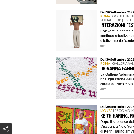
Dal 30 Settembre 2022
ROMA
| GOETHE INST
SOCIAL CLUB | OSTU
INTERAZIONI FEST
Coltivare la ricerca d
continua attualizza
effettivamente “cont
Dal 30 Settembre 2022
ROMA
| GALLERIA V
GIOVANNA FANNI
La Galleria Valentin
l'inaugurazione dell
curata da Nicole Mat
Dal 30 Settembre 2022
MONZA
| REGGIA DI
KEITH HARING. R
Dopo il successo del
Missouri, a New York,
di Keith Haring arriva 