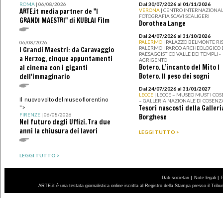
ROMA
| 06/08/2026
Dal 30/07/2026 al 01/11/2026
ARTE.it media partner de "I
VERONA
| CENTRO INTERNAZIONAL
FOTOGRAFIA SCAVI SCALIGERI
GRANDI MAESTRI" di KUBLAI Film
Dorothea Lange
Dal 24/07/2026 al 31/10/2026
PALERMO
| PALAZZO BELMONTE RIS
06/08/2026
PALERMO I PARCO ARCHEOLOGICO 
I Grandi Maestri: da Caravaggio
PAESAGGISTICO VALLE DEI TEMPLI -
a Herzog, cinque appuntamenti
AGRIGENTO
Botero. L’incanto del Mito I
al cinema con i giganti
Botero. Il peso dei sogni
dell'immaginario
Dal 24/07/2026 al 31/01/2027
LECCE
| LECCE – MUSEO MUST I CO
Il nuovo volto del museo fiorentino
– GALLERIA NAZIONALE DI COSENZ
Tesori nascosti della Galleri
">
FIRENZE
| 06/08/2026
Borghese
Nel futuro degli Uffizi. Tra due
anni la chiusura dei lavori
LEGGI TUTTO >
LEGGI TUTTO >
|
|
Dati societari
Note legali
ARTE.it è una testata giornalistica online iscritta al Registro della Stampa presso il Trib