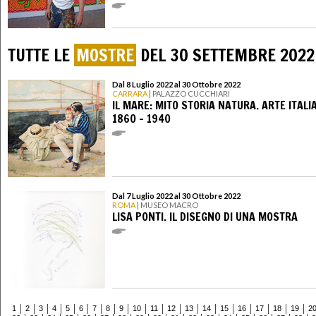
TUTTE LE
MOSTRE
DEL 30 SETTEMBRE 2022
Dal 8 Luglio 2022 al 30 Ottobre 2022
CARRARA
| PALAZZO CUCCHIARI
IL MARE: MITO STORIA NATURA. ARTE ITALI
1860 - 1940
Dal 7 Luglio 2022 al 30 Ottobre 2022
ROMA
| MUSEO MACRO
LISA PONTI. IL DISEGNO DI UNA MOSTRA
1
2
3
4
5
6
7
8
9
10
11
12
13
14
15
16
17
18
19
2