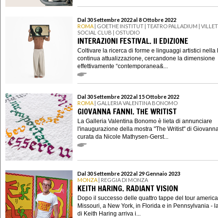
Dal 30 Settembre 2022 al 8 Ottobre 2022
ROMA
| GOETHE INSTITUT | TEATRO PALLADIUM | VILLE
SOCIAL CLUB | OSTUDIO
INTERAZIONI FESTIVAL. II EDIZIONE
Coltivare la ricerca di forme e linguaggi artistici nella 
continua attualizzazione, cercandone la dimensione
effettivamente “contemporanea&...
Dal 30 Settembre 2022 al 15 Ottobre 2022
ROMA
| GALLERIA VALENTINA BONOMO
GIOVANNA FANNI. THE WRITIST
La Galleria Valentina Bonomo è lieta di annunciare
l'inaugurazione della mostra "The Writist" di Giovann
curata da Nicole Mathysen-Gerst...
Dal 30 Settembre 2022 al 29 Gennaio 2023
MONZA
| REGGIA DI MONZA
KEITH HARING. RADIANT VISION
Dopo il successo delle quattro tappe del tour america
Missouri, a New York, in Florida e in Pennsylvania - l
di Keith Haring arriva i...