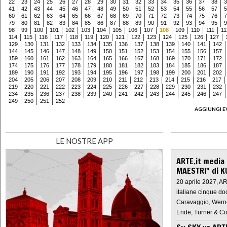
22
23
24
25
26
27
28
29
30
31
32
33
34
35
36
37
38
3
41
42
43
44
45
46
47
48
49
50
51
52
53
54
55
56
57
5
60
61
62
63
64
65
66
67
68
69
70
71
72
73
74
75
76
7
79
80
81
82
83
84
85
86
87
88
89
90
91
92
93
94
95
9
98
99
100
101
102
103
104
105
106
107
108
109
110
111
11
114
115
116
117
118
119
120
121
122
123
124
125
126
127
129
130
131
132
133
134
135
136
137
138
139
140
141
142
144
145
146
147
148
149
150
151
152
153
154
155
156
157
159
160
161
162
163
164
165
166
167
168
169
170
171
172
174
175
176
177
178
179
180
181
182
183
184
185
186
187
189
190
191
192
193
194
195
196
197
198
199
200
201
202
204
205
206
207
208
209
210
211
212
213
214
215
216
217
219
220
221
222
223
224
225
226
227
228
229
230
231
232
234
235
236
237
238
239
240
241
242
243
244
245
246
247
249
250
251
252
AGGIUNGI E
LE NOSTRE APP
ARTE.it media
MAESTRI" di K
20 aprile 2027, A
italiane cinque do
Caravaggio, Werne
Ende, Turner & Co