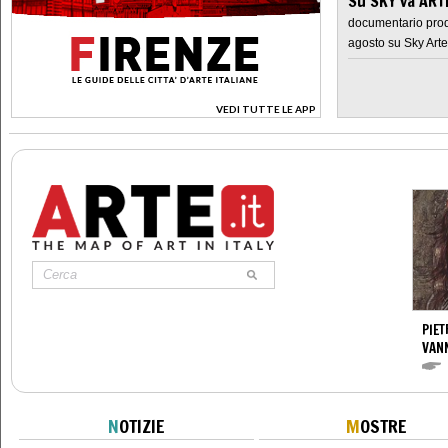
Su SKY va AR
documentario prod
agosto su Sky Arte
VEDI TUTTE LE APP
>
PIET
VAN
N
OTIZIE
M
OSTRE