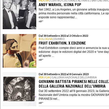
PADOVA
| CENTRO CULTURALE ALTINATE | SAN GAETAN
ANDY WARHOL. ICONA POP
Nel 1962, a Los Angeles, un giovane artista inaugura
prima mostra personale nella città californiana. Le o
esposte sono rappresentaz...
Dal 30 Settembre 2022 al 2 Ottobre 2022
BOLOGNA
| DUMBO
FRUIT EXHIBITION. X EDIZIONE
Fruit Exhibition compie dieci anni e annuncia la sua 
edizione: dopo le edizioni digital del 2020 e “one day
all’aperto ...
Dal 30 Settembre 2022 al 8 Gennaio 2023
PERUGIA
| GALLERIA NAZIONALE DELL’UMBRIA
GIOVANNI BATTISTA PIRANESI NELLE COLLE
DELLA GALLERIA NAZIONALE DELL’UMBRIA
Dal 30 settembre 2022 all’8 gennaio 2023, la Galleri
Nazionale dell’Umbria ospita la mostra GIOVANNI B
PIRANESI nel...