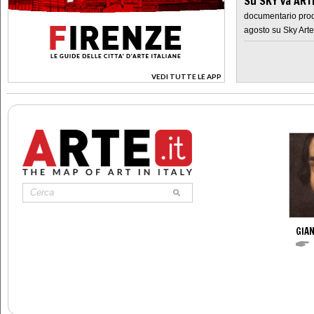
Su SKY va AR
documentario prod
agosto su Sky Arte
VEDI TUTTE LE APP
>
GIAN