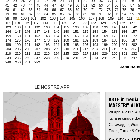
22
23
24
25
26
27
28
29
30
31
32
33
34
35
36
37
38
3
41
42
43
44
45
46
47
48
49
50
51
52
53
54
55
56
57
5
60
61
62
63
64
65
66
67
68
69
70
71
72
73
74
75
76
7
79
80
81
82
83
84
85
86
87
88
89
90
91
92
93
94
95
9
98
99
100
101
102
103
104
105
106
107
108
109
110
111
11
114
115
116
117
118
119
120
121
122
123
124
125
126
127
129
130
131
132
133
134
135
136
137
138
139
140
141
142
144
145
146
147
148
149
150
151
152
153
154
155
156
157
159
160
161
162
163
164
165
166
167
168
169
170
171
172
174
175
176
177
178
179
180
181
182
183
184
185
186
187
189
190
191
192
193
194
195
196
197
198
199
200
201
202
204
205
206
207
208
209
210
211
212
213
214
215
216
217
219
220
221
222
223
224
225
226
227
228
229
230
231
232
234
235
236
237
238
239
240
241
242
243
244
245
246
247
249
250
251
252
AGGIUNGI E
LE NOSTRE APP
ARTE.it media
MAESTRI" di K
20 aprile 2027, A
italiane cinque do
Caravaggio, Werne
Ende, Turner & Co