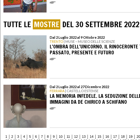
TUTTE LE
MOSTRE
DEL 30 SETTEMBRE 2022
Dal 2 Luglio 2022 al 9 Ottobre 2022
TRENTO
| MUSE – MUSEO DELLE SCIENZE
L’OMBRA DELL’UNICORNO. IL RINOCERONTE
PASSATO, PRESENTE E FUTURO
Dal 2 Luglio 2022 al 27 Dicembre 2022
FERRARA
| CASTELLO ESTENSE
LA MEMORIA INFEDELE. LA SEDUZIONE DELL
IMMAGINI DA DE CHIRICO A SCHIFANO
1
2
3
4
5
6
7
8
9
10
11
12
13
14
15
16
17
18
19
2