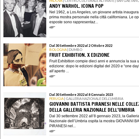
PADOVA
| CENTRO CULTURALE ALTINATE | SAN GAETAN
ANDY WARHOL. ICONA POP
Nel 1962, a Los Angeles, un giovane artista inaugura
prima mostra personale nella città californiana. Le o
esposte sono rappresentaz...
Dal 30 Settembre 2022 al 2 Ottobre 2022
BOLOGNA
| DUMBO
FRUIT EXHIBITION. X EDIZIONE
Fruit Exhibition compie dieci anni e annuncia la sua 
edizione: dopo le edizioni digital del 2020 e “one day
all’aperto ...
Dal 30 Settembre 2022 al 8 Gennaio 2023
PERUGIA
| GALLERIA NAZIONALE DELL’UMBRIA
GIOVANNI BATTISTA PIRANESI NELLE COLLE
DELLA GALLERIA NAZIONALE DELL’UMBRIA
Dal 30 settembre 2022 all’8 gennaio 2023, la Galleri
Nazionale dell’Umbria ospita la mostra GIOVANNI B
PIRANESI nel...