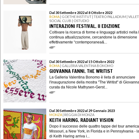
Dal 30 Settembre 2022 al 8 Ottobre 2022
ROMA
| GOETHE INSTITUT | TEATRO PALLADIUM | VILLE
SOCIAL CLUB | OSTUDIO
INTERAZIONI FESTIVAL. II EDIZIONE
Coltivare la ricerca di forme e linguaggi artistici nella 
continua attualizzazione, cercandone la dimensione
effettivamente “contemporanea&...
Dal 30 Settembre 2022 al 15 Ottobre 2022
ROMA
| GALLERIA VALENTINA BONOMO
GIOVANNA FANNI. THE WRITIST
La Galleria Valentina Bonomo è lieta di annunciare
l'inaugurazione della mostra "The Writist" di Giovann
curata da Nicole Mathysen-Gerst...
Dal 30 Settembre 2022 al 29 Gennaio 2023
MONZA
| REGGIA DI MONZA
KEITH HARING. RADIANT VISION
Dopo il successo delle quattro tappe del tour america
Missouri, a New York, in Florida e in Pennsylvania - l
di Keith Haring arriva i...