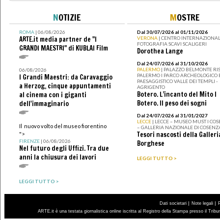
N
OTIZIE
M
OSTRE
ROMA
| 06/08/2026
Dal 30/07/2026 al 01/11/2026
ARTE.it media partner de "I
VERONA
| CENTRO INTERNAZIONAL
FOTOGRAFIA SCAVI SCALIGERI
GRANDI MAESTRI" di KUBLAI Film
Dorothea Lange
Dal 24/07/2026 al 31/10/2026
PALERMO
| PALAZZO BELMONTE RIS
06/08/2026
PALERMO I PARCO ARCHEOLOGICO 
I Grandi Maestri: da Caravaggio
PAESAGGISTICO VALLE DEI TEMPLI -
a Herzog, cinque appuntamenti
AGRIGENTO
Botero. L’incanto del Mito I
al cinema con i giganti
Botero. Il peso dei sogni
dell'immaginario
Dal 24/07/2026 al 31/01/2027
LECCE
| LECCE – MUSEO MUST I CO
Il nuovo volto del museo fiorentino
– GALLERIA NAZIONALE DI COSENZ
Tesori nascosti della Galleri
">
FIRENZE
| 06/08/2026
Borghese
Nel futuro degli Uffizi. Tra due
anni la chiusura dei lavori
LEGGI TUTTO >
LEGGI TUTTO >
|
|
Dati societari
Note legali
ARTE.it è una testata giornalistica online iscritta al Registro della Stampa presso il Trib