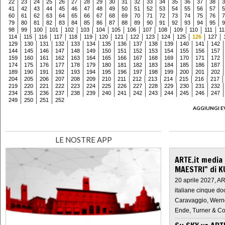
22
23
24
25
26
27
28
29
30
31
32
33
34
35
36
37
38
3
41
42
43
44
45
46
47
48
49
50
51
52
53
54
55
56
57
5
60
61
62
63
64
65
66
67
68
69
70
71
72
73
74
75
76
7
79
80
81
82
83
84
85
86
87
88
89
90
91
92
93
94
95
9
98
99
100
101
102
103
104
105
106
107
108
109
110
111
11
114
115
116
117
118
119
120
121
122
123
124
125
126
127
129
130
131
132
133
134
135
136
137
138
139
140
141
142
144
145
146
147
148
149
150
151
152
153
154
155
156
157
159
160
161
162
163
164
165
166
167
168
169
170
171
172
174
175
176
177
178
179
180
181
182
183
184
185
186
187
189
190
191
192
193
194
195
196
197
198
199
200
201
202
204
205
206
207
208
209
210
211
212
213
214
215
216
217
219
220
221
222
223
224
225
226
227
228
229
230
231
232
234
235
236
237
238
239
240
241
242
243
244
245
246
247
249
250
251
252
AGGIUNGI E
LE NOSTRE APP
ARTE.it media
MAESTRI" di K
20 aprile 2027, A
italiane cinque do
Caravaggio, Werne
Ende, Turner & Co