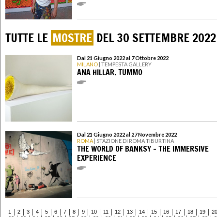
TUTTE LE
MOSTRE
DEL 30 SETTEMBRE 2022
Dal 21 Giugno 2022 al 7 Ottobre 2022
MILANO
| TEMPESTA GALLERY
ANA HILLAR. TUMMO
Dal 21 Giugno 2022 al 27 Novembre 2022
ROMA
| STAZIONE DI ROMA TIBURTINA
THE WORLD OF BANKSY – THE IMMERSIVE
EXPERIENCE
1
2
3
4
5
6
7
8
9
10
11
12
13
14
15
16
17
18
19
2