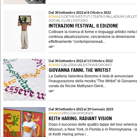
Dal 30 Settembre 2022 al 8 Ottobre 2022
ROMA
| GOETHE INSTITUT | TEATRO PALLADIUM | VILLE
SOCIAL CLUB | OSTUDIO
INTERAZIONI FESTIVAL. II EDIZIONE
Coltivare la ricerca di forme e linguaggi artistici nella 
continua attualizzazione, cercandone la dimensione
effettivamente “contemporanea&...
Dal 30 Settembre 2022 al 15 Ottobre 2022
ROMA
| GALLERIA VALENTINA BONOMO
GIOVANNA FANNI. THE WRITIST
La Galleria Valentina Bonomo è lieta di annunciare
l'inaugurazione della mostra "The Writist" di Giovann
curata da Nicole Mathysen-Gerst...
Dal 30 Settembre 2022 al 29 Gennaio 2023
MONZA
| REGGIA DI MONZA
KEITH HARING. RADIANT VISION
Dopo il successo delle quattro tappe del tour america
Missouri, a New York, in Florida e in Pennsylvania - l
di Keith Haring arriva i...