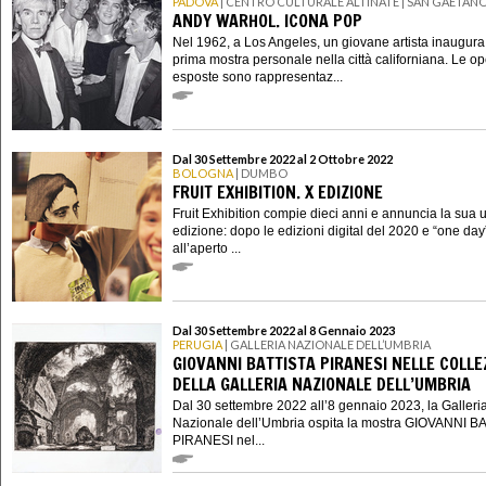
PADOVA
| CENTRO CULTURALE ALTINATE | SAN GAETAN
ANDY WARHOL. ICONA POP
Nel 1962, a Los Angeles, un giovane artista inaugura
prima mostra personale nella città californiana. Le o
esposte sono rappresentaz...
Dal 30 Settembre 2022 al 2 Ottobre 2022
BOLOGNA
| DUMBO
FRUIT EXHIBITION. X EDIZIONE
Fruit Exhibition compie dieci anni e annuncia la sua 
edizione: dopo le edizioni digital del 2020 e “one day
all’aperto ...
Dal 30 Settembre 2022 al 8 Gennaio 2023
PERUGIA
| GALLERIA NAZIONALE DELL’UMBRIA
GIOVANNI BATTISTA PIRANESI NELLE COLLE
DELLA GALLERIA NAZIONALE DELL’UMBRIA
Dal 30 settembre 2022 all’8 gennaio 2023, la Galleri
Nazionale dell’Umbria ospita la mostra GIOVANNI B
PIRANESI nel...