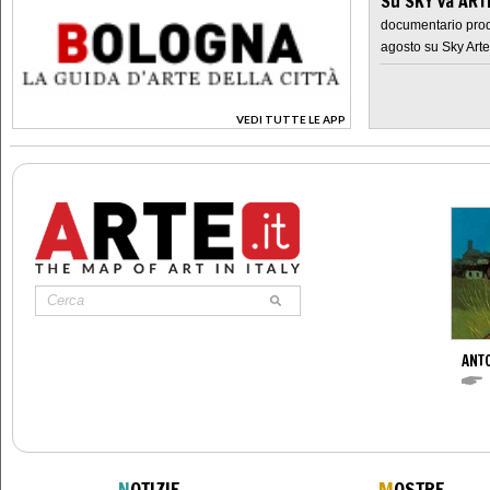
Su SKY va AR
documentario prod
agosto su Sky Arte
VEDI TUTTE LE APP
>
ANT
N
OTIZIE
M
OSTRE