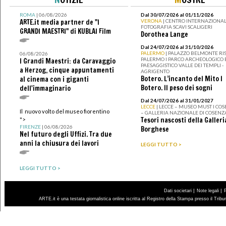
ROMA
| 06/08/2026
Dal 30/07/2026 al 01/11/2026
ARTE.it media partner de "I
VERONA
| CENTRO INTERNAZIONAL
FOTOGRAFIA SCAVI SCALIGERI
GRANDI MAESTRI" di KUBLAI Film
Dorothea Lange
Dal 24/07/2026 al 31/10/2026
PALERMO
| PALAZZO BELMONTE RIS
06/08/2026
PALERMO I PARCO ARCHEOLOGICO 
I Grandi Maestri: da Caravaggio
PAESAGGISTICO VALLE DEI TEMPLI -
a Herzog, cinque appuntamenti
AGRIGENTO
Botero. L’incanto del Mito I
al cinema con i giganti
Botero. Il peso dei sogni
dell'immaginario
Dal 24/07/2026 al 31/01/2027
LECCE
| LECCE – MUSEO MUST I CO
Il nuovo volto del museo fiorentino
– GALLERIA NAZIONALE DI COSENZ
Tesori nascosti della Galleri
">
FIRENZE
| 06/08/2026
Borghese
Nel futuro degli Uffizi. Tra due
anni la chiusura dei lavori
LEGGI TUTTO >
LEGGI TUTTO >
|
|
Dati societari
Note legali
ARTE.it è una testata giornalistica online iscritta al Registro della Stampa presso il Trib