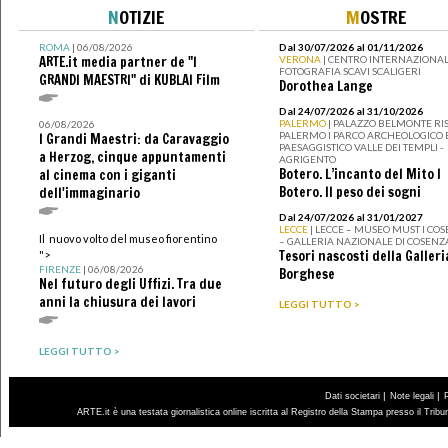
N
OTIZIE
M
OSTRE
ROMA
| 06/08/2026
Dal 30/07/2026 al 01/11/2026
ARTE.it media partner de "I
VERONA
| CENTRO INTERNAZIONAL
FOTOGRAFIA SCAVI SCALIGERI
GRANDI MAESTRI" di KUBLAI Film
Dorothea Lange
Dal 24/07/2026 al 31/10/2026
PALERMO
| PALAZZO BELMONTE RIS
06/08/2026
PALERMO I PARCO ARCHEOLOGICO 
I Grandi Maestri: da Caravaggio
PAESAGGISTICO VALLE DEI TEMPLI -
a Herzog, cinque appuntamenti
AGRIGENTO
Botero. L’incanto del Mito I
al cinema con i giganti
Botero. Il peso dei sogni
dell'immaginario
Dal 24/07/2026 al 31/01/2027
LECCE
| LECCE – MUSEO MUST I CO
Il nuovo volto del museo fiorentino
– GALLERIA NAZIONALE DI COSENZ
Tesori nascosti della Galleri
">
FIRENZE
| 06/08/2026
Borghese
Nel futuro degli Uffizi. Tra due
anni la chiusura dei lavori
LEGGI TUTTO >
LEGGI TUTTO >
|
|
Dati societari
Note legali
ARTE.it è una testata giornalistica online iscritta al Registro della Stampa presso il Trib