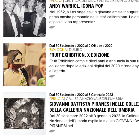
PADOVA
| CENTRO CULTURALE ALTINATE | SAN GAETAN
ANDY WARHOL. ICONA POP
Nel 1962, a Los Angeles, un giovane artista inaugura
prima mostra personale nella città californiana. Le o
esposte sono rappresentaz...
Dal 30 Settembre 2022 al 2 Ottobre 2022
BOLOGNA
| DUMBO
FRUIT EXHIBITION. X EDIZIONE
Fruit Exhibition compie dieci anni e annuncia la sua 
edizione: dopo le edizioni digital del 2020 e “one day
all’aperto ...
Dal 30 Settembre 2022 al 8 Gennaio 2023
PERUGIA
| GALLERIA NAZIONALE DELL’UMBRIA
GIOVANNI BATTISTA PIRANESI NELLE COLLE
DELLA GALLERIA NAZIONALE DELL’UMBRIA
Dal 30 settembre 2022 all’8 gennaio 2023, la Galleri
Nazionale dell’Umbria ospita la mostra GIOVANNI B
PIRANESI nel...