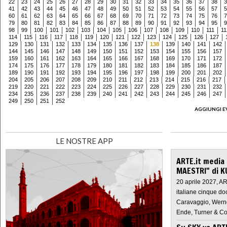
22
23
24
25
26
27
28
29
30
31
32
33
34
35
36
37
38
3
41
42
43
44
45
46
47
48
49
50
51
52
53
54
55
56
57
5
60
61
62
63
64
65
66
67
68
69
70
71
72
73
74
75
76
7
79
80
81
82
83
84
85
86
87
88
89
90
91
92
93
94
95
9
98
99
100
101
102
103
104
105
106
107
108
109
110
111
11
114
115
116
117
118
119
120
121
122
123
124
125
126
127
129
130
131
132
133
134
135
136
137
138
139
140
141
142
144
145
146
147
148
149
150
151
152
153
154
155
156
157
159
160
161
162
163
164
165
166
167
168
169
170
171
172
174
175
176
177
178
179
180
181
182
183
184
185
186
187
189
190
191
192
193
194
195
196
197
198
199
200
201
202
204
205
206
207
208
209
210
211
212
213
214
215
216
217
219
220
221
222
223
224
225
226
227
228
229
230
231
232
234
235
236
237
238
239
240
241
242
243
244
245
246
247
249
250
251
252
AGGIUNGI E
LE NOSTRE APP
ARTE.it media
MAESTRI" di K
20 aprile 2027, A
italiane cinque do
Caravaggio, Werne
Ende, Turner & Co