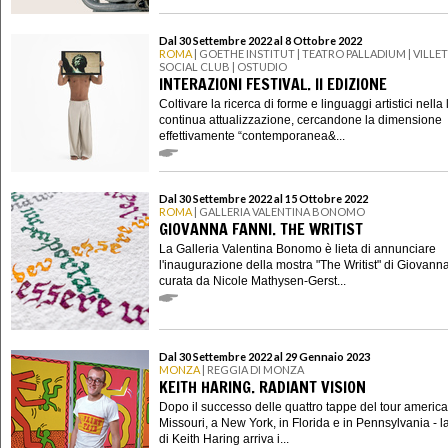
Dal 30 Settembre 2022 al 8 Ottobre 2022
ROMA
| GOETHE INSTITUT | TEATRO PALLADIUM | VILLE
SOCIAL CLUB | OSTUDIO
INTERAZIONI FESTIVAL. II EDIZIONE
Coltivare la ricerca di forme e linguaggi artistici nella 
continua attualizzazione, cercandone la dimensione
effettivamente “contemporanea&...
Dal 30 Settembre 2022 al 15 Ottobre 2022
ROMA
| GALLERIA VALENTINA BONOMO
GIOVANNA FANNI. THE WRITIST
La Galleria Valentina Bonomo è lieta di annunciare
l'inaugurazione della mostra "The Writist" di Giovann
curata da Nicole Mathysen-Gerst...
Dal 30 Settembre 2022 al 29 Gennaio 2023
MONZA
| REGGIA DI MONZA
KEITH HARING. RADIANT VISION
Dopo il successo delle quattro tappe del tour america
Missouri, a New York, in Florida e in Pennsylvania - l
di Keith Haring arriva i...