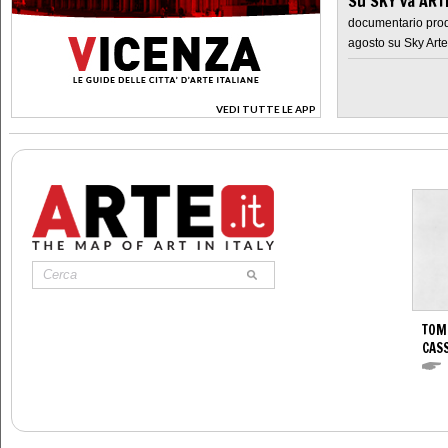
Su SKY va AR
documentario prod
agosto su Sky Arte
VEDI TUTTE LE APP
>
TOM
CASS