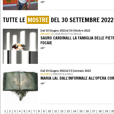
TUTTE LE
MOSTRE
DEL 30 SETTEMBRE 2022
Dal 10 Giugno 2022 al 10 Ottobre 2022
MILANO
| CASA PIUNTI SCIBILIA
SAURO CARDINALI. LA FAMIGLIA DELLE PIET
FOCAIE
Dal 10 Giugno 2022 al 15 Gennaio 2023
NUORO
| SPAZIO ILLISSO
MARIA LAI. DALL'INFORMALE ALL'OPERA CO
1
2
3
4
5
6
7
8
9
10
11
12
13
14
15
16
17
18
19
2