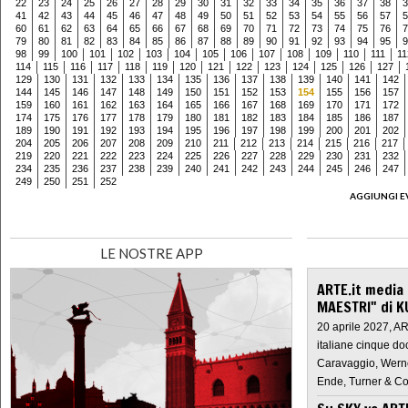
22
23
24
25
26
27
28
29
30
31
32
33
34
35
36
37
38
3
41
42
43
44
45
46
47
48
49
50
51
52
53
54
55
56
57
5
60
61
62
63
64
65
66
67
68
69
70
71
72
73
74
75
76
7
79
80
81
82
83
84
85
86
87
88
89
90
91
92
93
94
95
9
98
99
100
101
102
103
104
105
106
107
108
109
110
111
11
114
115
116
117
118
119
120
121
122
123
124
125
126
127
129
130
131
132
133
134
135
136
137
138
139
140
141
142
144
145
146
147
148
149
150
151
152
153
154
155
156
157
159
160
161
162
163
164
165
166
167
168
169
170
171
172
174
175
176
177
178
179
180
181
182
183
184
185
186
187
189
190
191
192
193
194
195
196
197
198
199
200
201
202
204
205
206
207
208
209
210
211
212
213
214
215
216
217
219
220
221
222
223
224
225
226
227
228
229
230
231
232
234
235
236
237
238
239
240
241
242
243
244
245
246
247
249
250
251
252
AGGIUNGI E
LE NOSTRE APP
ARTE.it media
MAESTRI" di K
20 aprile 2027, A
italiane cinque do
Caravaggio, Werne
Ende, Turner & Co