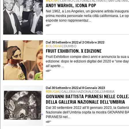
PADOVA
| CENTRO CULTURALE ALTINATE | SAN GAETAN
ANDY WARHOL. ICONA POP
Nel 1962, a Los Angeles, un giovane artista inaugura
prima mostra personale nella città californiana. Le o
esposte sono rappresentaz...
Dal 30 Settembre 2022 al 2 Ottobre 2022
BOLOGNA
| DUMBO
FRUIT EXHIBITION. X EDIZIONE
Fruit Exhibition compie dieci anni e annuncia la sua 
edizione: dopo le edizioni digital del 2020 e “one day
all’aperto ...
Dal 30 Settembre 2022 al 8 Gennaio 2023
PERUGIA
| GALLERIA NAZIONALE DELL’UMBRIA
GIOVANNI BATTISTA PIRANESI NELLE COLLE
DELLA GALLERIA NAZIONALE DELL’UMBRIA
Dal 30 settembre 2022 all’8 gennaio 2023, la Galleri
Nazionale dell’Umbria ospita la mostra GIOVANNI B
PIRANESI nel...