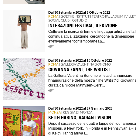
Dal 30 Settembre 2022 al 8 Ottobre 2022
ROMA
| GOETHE INSTITUT | TEATRO PALLADIUM | VILLE
SOCIAL CLUB | OSTUDIO
INTERAZIONI FESTIVAL. II EDIZIONE
Coltivare la ricerca di forme e linguaggi artistici nella 
continua attualizzazione, cercandone la dimensione
effettivamente “contemporanea&...
Dal 30 Settembre 2022 al 15 Ottobre 2022
ROMA
| GALLERIA VALENTINA BONOMO
GIOVANNA FANNI. THE WRITIST
La Galleria Valentina Bonomo è lieta di annunciare
l'inaugurazione della mostra "The Writist" di Giovann
curata da Nicole Mathysen-Gerst...
Dal 30 Settembre 2022 al 29 Gennaio 2023
MONZA
| REGGIA DI MONZA
KEITH HARING. RADIANT VISION
Dopo il successo delle quattro tappe del tour america
Missouri, a New York, in Florida e in Pennsylvania - l
di Keith Haring arriva i...