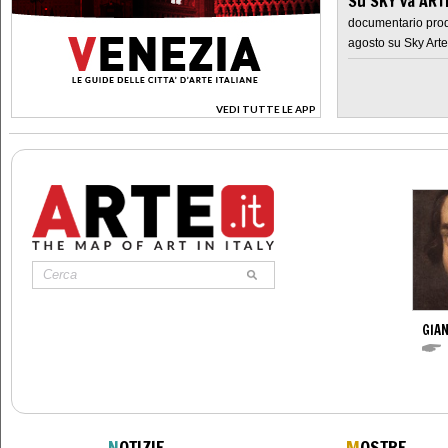
Su SKY va AR
documentario prod
agosto su Sky Arte
VEDI TUTTE LE APP
>
GIAN
N
OTIZIE
M
OSTRE