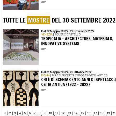
TUTTE LE
MOSTRE
DEL 30 SETTEMBRE 2022
Dal 22 Maggio 2022 al 21 Novembre 2022
VENEZIA
| SQUERO CASTELLO
TROPICALIA - ARCHITECTURE, MATERIALS,
INNOVATIVE SYSTEMS
Dal 21 Maggio 2022 al 23 Ottobre 2022
ROMA
| PARCO ARCHEOLOGICO DI OSTIA ANTICA
CHI È DI SCENA! CENTO ANNI DI SPETTACOLI
OSTIA ANTICA (1922 – 2022)
1
2
3
4
5
6
7
8
9
10
11
12
13
14
15
16
17
18
19
2