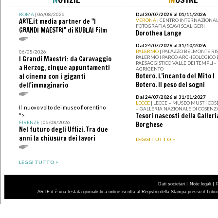
ROMA
| 06/08/2026
Dal 30/07/2026 al 01/11/2026
ARTE.it media partner de "I
VERONA
| CENTRO INTERNAZIONAL
FOTOGRAFIA SCAVI SCALIGERI
GRANDI MAESTRI" di KUBLAI Film
Dorothea Lange
Dal 24/07/2026 al 31/10/2026
PALERMO
| PALAZZO BELMONTE RIS
06/08/2026
PALERMO I PARCO ARCHEOLOGICO 
I Grandi Maestri: da Caravaggio
PAESAGGISTICO VALLE DEI TEMPLI -
a Herzog, cinque appuntamenti
AGRIGENTO
Botero. L’incanto del Mito I
al cinema con i giganti
Botero. Il peso dei sogni
dell'immaginario
Dal 24/07/2026 al 31/01/2027
LECCE
| LECCE – MUSEO MUST I CO
Il nuovo volto del museo fiorentino
– GALLERIA NAZIONALE DI COSENZ
Tesori nascosti della Galleri
">
FIRENZE
| 06/08/2026
Borghese
Nel futuro degli Uffizi. Tra due
anni la chiusura dei lavori
LEGGI TUTTO >
LEGGI TUTTO >
|
|
Dati societari
Note legali
ARTE.it è una testata giornalistica online iscritta al Registro della Stampa presso il Trib