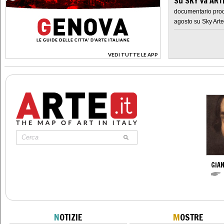
Su SKY va AR
documentario prod
agosto su Sky Arte
VEDI TUTTE LE APP
>
GIAN
N
OTIZIE
M
OSTRE