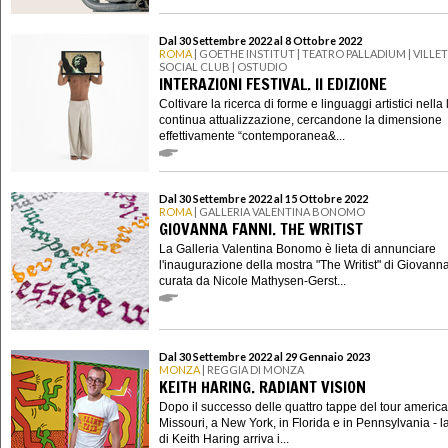
Dal 30 Settembre 2022 al 8 Ottobre 2022
ROMA
| GOETHE INSTITUT | TEATRO PALLADIUM | VILLE
SOCIAL CLUB | OSTUDIO
INTERAZIONI FESTIVAL. II EDIZIONE
Coltivare la ricerca di forme e linguaggi artistici nella 
continua attualizzazione, cercandone la dimensione
effettivamente “contemporanea&...
Dal 30 Settembre 2022 al 15 Ottobre 2022
ROMA
| GALLERIA VALENTINA BONOMO
GIOVANNA FANNI. THE WRITIST
La Galleria Valentina Bonomo è lieta di annunciare
l'inaugurazione della mostra "The Writist" di Giovann
curata da Nicole Mathysen-Gerst...
Dal 30 Settembre 2022 al 29 Gennaio 2023
MONZA
| REGGIA DI MONZA
KEITH HARING. RADIANT VISION
Dopo il successo delle quattro tappe del tour america
Missouri, a New York, in Florida e in Pennsylvania - l
di Keith Haring arriva i...