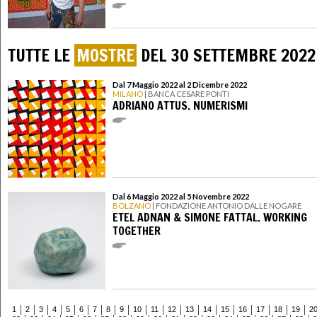
TUTTE LE
MOSTRE
DEL 30 SETTEMBRE 2022
Dal 7 Maggio 2022 al 2 Dicembre 2022
MILANO
| BANCA CESARE PONTI
ADRIANO ATTUS. NUMERISMI
Dal 6 Maggio 2022 al 5 Novembre 2022
BOLZANO
| FONDAZIONE ANTONIO DALLE NOGARE
ETEL ADNAN & SIMONE FATTAL. WORKING
TOGETHER
1
2
3
4
5
6
7
8
9
10
11
12
13
14
15
16
17
18
19
2