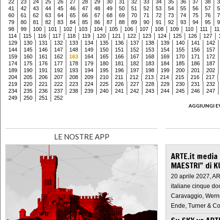
22
23
24
25
26
27
28
29
30
31
32
33
34
35
36
37
38
3
41
42
43
44
45
46
47
48
49
50
51
52
53
54
55
56
57
5
60
61
62
63
64
65
66
67
68
69
70
71
72
73
74
75
76
7
79
80
81
82
83
84
85
86
87
88
89
90
91
92
93
94
95
9
98
99
100
101
102
103
104
105
106
107
108
109
110
111
11
114
115
116
117
118
119
120
121
122
123
124
125
126
127
129
130
131
132
133
134
135
136
137
138
139
140
141
142
144
145
146
147
148
149
150
151
152
153
154
155
156
157
159
160
161
162
163
164
165
166
167
168
169
170
171
172
174
175
176
177
178
179
180
181
182
183
184
185
186
187
189
190
191
192
193
194
195
196
197
198
199
200
201
202
204
205
206
207
208
209
210
211
212
213
214
215
216
217
219
220
221
222
223
224
225
226
227
228
229
230
231
232
234
235
236
237
238
239
240
241
242
243
244
245
246
247
249
250
251
252
AGGIUNGI E
LE NOSTRE APP
ARTE.it media
MAESTRI" di K
20 aprile 2027, A
italiane cinque do
Caravaggio, Werne
Ende, Turner & Co