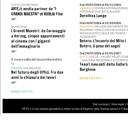
ROMA
| 06/08/2026
Dal 30/07/2026 al 01/11/2026
ARTE.it media partner de "I
VERONA
| CENTRO INTERNAZIONAL
FOTOGRAFIA SCAVI SCALIGERI
GRANDI MAESTRI" di KUBLAI Film
Dorothea Lange
Dal 24/07/2026 al 31/10/2026
PALERMO
| PALAZZO BELMONTE RIS
06/08/2026
PALERMO I PARCO ARCHEOLOGICO 
I Grandi Maestri: da Caravaggio
PAESAGGISTICO VALLE DEI TEMPLI -
a Herzog, cinque appuntamenti
AGRIGENTO
Botero. L’incanto del Mito I
al cinema con i giganti
Botero. Il peso dei sogni
dell'immaginario
Dal 24/07/2026 al 31/01/2027
LECCE
| LECCE – MUSEO MUST I CO
Il nuovo volto del museo fiorentino
– GALLERIA NAZIONALE DI COSENZ
Tesori nascosti della Galleri
">
FIRENZE
| 06/08/2026
Borghese
Nel futuro degli Uffizi. Tra due
anni la chiusura dei lavori
LEGGI TUTTO >
LEGGI TUTTO >
|
|
Dati societari
Note legali
ARTE.it è una testata giornalistica online iscritta al Registro della Stampa presso il Trib