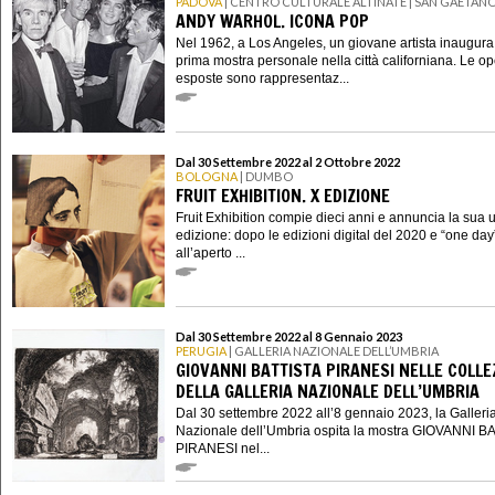
PADOVA
| CENTRO CULTURALE ALTINATE | SAN GAETAN
ANDY WARHOL. ICONA POP
Nel 1962, a Los Angeles, un giovane artista inaugura
prima mostra personale nella città californiana. Le o
esposte sono rappresentaz...
Dal 30 Settembre 2022 al 2 Ottobre 2022
BOLOGNA
| DUMBO
FRUIT EXHIBITION. X EDIZIONE
Fruit Exhibition compie dieci anni e annuncia la sua 
edizione: dopo le edizioni digital del 2020 e “one day
all’aperto ...
Dal 30 Settembre 2022 al 8 Gennaio 2023
PERUGIA
| GALLERIA NAZIONALE DELL’UMBRIA
GIOVANNI BATTISTA PIRANESI NELLE COLLE
DELLA GALLERIA NAZIONALE DELL’UMBRIA
Dal 30 settembre 2022 all’8 gennaio 2023, la Galleri
Nazionale dell’Umbria ospita la mostra GIOVANNI B
PIRANESI nel...