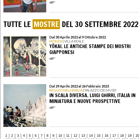
TUTTE LE
MOSTRE
DEL 30 SETTEMBRE 2022
Dal 30 Aprile 2022 al 9 Ottobre 2022
MONZA
| VILLA REALE
YŌKAI. LE ANTICHE STAMPE DEI MOSTRI
GIAPPONESI
Dal 29 Aprile 2022 al 26 Febbraio 2023
REGGIO NELL'EMILIA
| PALAZZO DEI MUSEI
IN SCALA DIVERSA. LUIGI GHIRRI, ITALIA IN
MINIATURA E NUOVE PROSPETTIVE
1
2
3
4
5
6
7
8
9
10
11
12
13
14
15
16
17
18
19
2