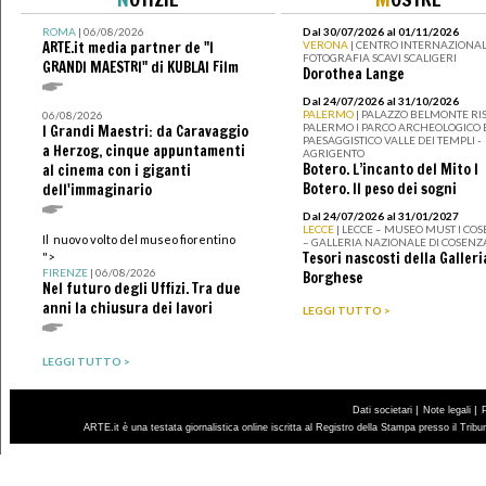
ROMA
| 06/08/2026
Dal 30/07/2026 al 01/11/2026
ARTE.it media partner de "I
VERONA
| CENTRO INTERNAZIONAL
FOTOGRAFIA SCAVI SCALIGERI
GRANDI MAESTRI" di KUBLAI Film
Dorothea Lange
Dal 24/07/2026 al 31/10/2026
PALERMO
| PALAZZO BELMONTE RIS
06/08/2026
PALERMO I PARCO ARCHEOLOGICO 
I Grandi Maestri: da Caravaggio
PAESAGGISTICO VALLE DEI TEMPLI -
a Herzog, cinque appuntamenti
AGRIGENTO
Botero. L’incanto del Mito I
al cinema con i giganti
Botero. Il peso dei sogni
dell'immaginario
Dal 24/07/2026 al 31/01/2027
LECCE
| LECCE – MUSEO MUST I CO
Il nuovo volto del museo fiorentino
– GALLERIA NAZIONALE DI COSENZ
Tesori nascosti della Galleri
">
FIRENZE
| 06/08/2026
Borghese
Nel futuro degli Uffizi. Tra due
anni la chiusura dei lavori
LEGGI TUTTO >
LEGGI TUTTO >
|
|
Dati societari
Note legali
ARTE.it è una testata giornalistica online iscritta al Registro della Stampa presso il Trib