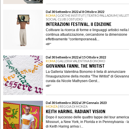
Dal 30 Settembre 2022 al 8 Ottobre 2022
ROMA
| GOETHE INSTITUT | TEATRO PALLADIUM | VILLE
SOCIAL CLUB | OSTUDIO
INTERAZIONI FESTIVAL. II EDIZIONE
Coltivare la ricerca di forme e linguaggi artistici nella 
continua attualizzazione, cercandone la dimensione
effettivamente “contemporanea&...
Dal 30 Settembre 2022 al 15 Ottobre 2022
ROMA
| GALLERIA VALENTINA BONOMO
GIOVANNA FANNI. THE WRITIST
La Galleria Valentina Bonomo è lieta di annunciare
l'inaugurazione della mostra "The Writist" di Giovann
curata da Nicole Mathysen-Gerst...
Dal 30 Settembre 2022 al 29 Gennaio 2023
MONZA
| REGGIA DI MONZA
KEITH HARING. RADIANT VISION
Dopo il successo delle quattro tappe del tour america
Missouri, a New York, in Florida e in Pennsylvania - l
di Keith Haring arriva i...