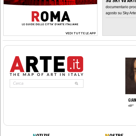
Su SKY va AR
documentario prod
agosto su Sky Arte
VEDI TUTTE LE APP
>
GIAN
N
OTIZIE
M
OSTRE