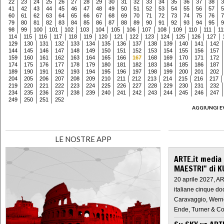
22
23
24
25
26
27
28
29
30
31
32
33
34
35
36
37
38
3
41
42
43
44
45
46
47
48
49
50
51
52
53
54
55
56
57
5
60
61
62
63
64
65
66
67
68
69
70
71
72
73
74
75
76
7
79
80
81
82
83
84
85
86
87
88
89
90
91
92
93
94
95
9
98
99
100
101
102
103
104
105
106
107
108
109
110
111
11
114
115
116
117
118
119
120
121
122
123
124
125
126
127
129
130
131
132
133
134
135
136
137
138
139
140
141
142
144
145
146
147
148
149
150
151
152
153
154
155
156
157
159
160
161
162
163
164
165
166
167
168
169
170
171
172
174
175
176
177
178
179
180
181
182
183
184
185
186
187
189
190
191
192
193
194
195
196
197
198
199
200
201
202
204
205
206
207
208
209
210
211
212
213
214
215
216
217
219
220
221
222
223
224
225
226
227
228
229
230
231
232
234
235
236
237
238
239
240
241
242
243
244
245
246
247
249
250
251
252
AGGIUNGI E
LE NOSTRE APP
ARTE.it media
MAESTRI" di K
20 aprile 2027, A
italiane cinque do
Caravaggio, Werne
Ende, Turner & Co