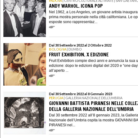
PADOVA
| CENTRO CULTURALE ALTINATE | SAN GAETAN
ANDY WARHOL. ICONA POP
Nel 1962, a Los Angeles, un giovane artista inaugura
prima mostra personale nella città californiana. Le o
esposte sono rappresentaz...
Dal 30 Settembre 2022 al 2 Ottobre 2022
BOLOGNA
| DUMBO
FRUIT EXHIBITION. X EDIZIONE
Fruit Exhibition compie dieci anni e annuncia la sua 
edizione: dopo le edizioni digital del 2020 e “one day
all’aperto ...
Dal 30 Settembre 2022 al 8 Gennaio 2023
PERUGIA
| GALLERIA NAZIONALE DELL’UMBRIA
GIOVANNI BATTISTA PIRANESI NELLE COLLE
DELLA GALLERIA NAZIONALE DELL’UMBRIA
Dal 30 settembre 2022 all’8 gennaio 2023, la Galleri
Nazionale dell’Umbria ospita la mostra GIOVANNI B
PIRANESI nel...