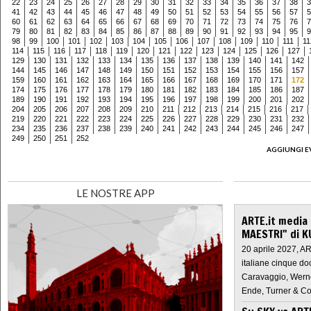
22
23
24
25
26
27
28
29
30
31
32
33
34
35
36
37
38
3
41
42
43
44
45
46
47
48
49
50
51
52
53
54
55
56
57
5
60
61
62
63
64
65
66
67
68
69
70
71
72
73
74
75
76
7
79
80
81
82
83
84
85
86
87
88
89
90
91
92
93
94
95
9
98
99
100
101
102
103
104
105
106
107
108
109
110
111
11
114
115
116
117
118
119
120
121
122
123
124
125
126
127
129
130
131
132
133
134
135
136
137
138
139
140
141
142
144
145
146
147
148
149
150
151
152
153
154
155
156
157
159
160
161
162
163
164
165
166
167
168
169
170
171
172
174
175
176
177
178
179
180
181
182
183
184
185
186
187
189
190
191
192
193
194
195
196
197
198
199
200
201
202
204
205
206
207
208
209
210
211
212
213
214
215
216
217
219
220
221
222
223
224
225
226
227
228
229
230
231
232
234
235
236
237
238
239
240
241
242
243
244
245
246
247
249
250
251
252
AGGIUNGI E
LE NOSTRE APP
ARTE.it media
MAESTRI" di K
20 aprile 2027, A
italiane cinque do
Caravaggio, Werne
Ende, Turner & Co