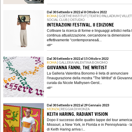
Dal 30 Settembre 2022 al 8 Ottobre 2022
ROMA
| GOETHE INSTITUT | TEATRO PALLADIUM | VILLE
SOCIAL CLUB | OSTUDIO
INTERAZIONI FESTIVAL. II EDIZIONE
Coltivare la ricerca di forme e linguaggi artistici nella 
continua attualizzazione, cercandone la dimensione
effettivamente “contemporanea&...
Dal 30 Settembre 2022 al 15 Ottobre 2022
ROMA
| GALLERIA VALENTINA BONOMO
GIOVANNA FANNI. THE WRITIST
La Galleria Valentina Bonomo è lieta di annunciare
l'inaugurazione della mostra "The Writist" di Giovann
curata da Nicole Mathysen-Gerst...
Dal 30 Settembre 2022 al 29 Gennaio 2023
MONZA
| REGGIA DI MONZA
KEITH HARING. RADIANT VISION
Dopo il successo delle quattro tappe del tour america
Missouri, a New York, in Florida e in Pennsylvania - l
di Keith Haring arriva i...