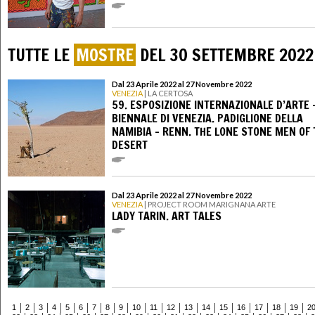
TUTTE LE
MOSTRE
DEL 30 SETTEMBRE 2022
Dal 23 Aprile 2022 al 27 Novembre 2022
VENEZIA
| LA CERTOSA
59. ESPOSIZIONE INTERNAZIONALE D’ARTE 
BIENNALE DI VENEZIA. PADIGLIONE DELLA
NAMIBIA - RENN. THE LONE STONE MEN OF 
DESERT
Dal 23 Aprile 2022 al 27 Novembre 2022
VENEZIA
| PROJECT ROOM MARIGNANA ARTE
LADY TARIN. ART TALES
1
2
3
4
5
6
7
8
9
10
11
12
13
14
15
16
17
18
19
2