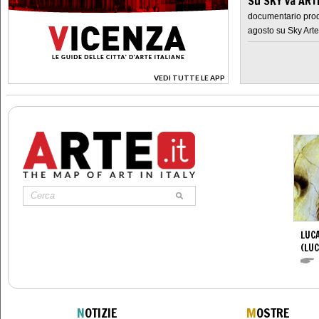
Su SKY va AR
documentario prod
agosto su Sky Arte
VEDI TUTTE LE APP
>
LUCA
(LUC
N
OTIZIE
M
OSTRE