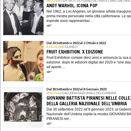
PADOVA
| CENTRO CULTURALE ALTINATE | SAN GAETAN
ANDY WARHOL. ICONA POP
Nel 1962, a Los Angeles, un giovane artista inaugura
prima mostra personale nella città californiana. Le o
esposte sono rappresentaz...
Dal 30 Settembre 2022 al 2 Ottobre 2022
BOLOGNA
| DUMBO
FRUIT EXHIBITION. X EDIZIONE
Fruit Exhibition compie dieci anni e annuncia la sua 
edizione: dopo le edizioni digital del 2020 e “one day
all’aperto ...
Dal 30 Settembre 2022 al 8 Gennaio 2023
PERUGIA
| GALLERIA NAZIONALE DELL’UMBRIA
GIOVANNI BATTISTA PIRANESI NELLE COLLE
DELLA GALLERIA NAZIONALE DELL’UMBRIA
Dal 30 settembre 2022 all’8 gennaio 2023, la Galleri
Nazionale dell’Umbria ospita la mostra GIOVANNI B
PIRANESI nel...