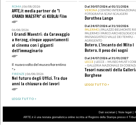
ROMA
| 06/08/2026
Dal 30/07/2026 al 01/11/2026
ARTE.it media partner de "I
VERONA
| CENTRO INTERNAZIONAL
FOTOGRAFIA SCAVI SCALIGERI
GRANDI MAESTRI" di KUBLAI Film
Dorothea Lange
Dal 24/07/2026 al 31/10/2026
PALERMO
| PALAZZO BELMONTE RIS
06/08/2026
PALERMO I PARCO ARCHEOLOGICO 
I Grandi Maestri: da Caravaggio
PAESAGGISTICO VALLE DEI TEMPLI -
a Herzog, cinque appuntamenti
AGRIGENTO
Botero. L’incanto del Mito I
al cinema con i giganti
Botero. Il peso dei sogni
dell'immaginario
Dal 24/07/2026 al 31/01/2027
LECCE
| LECCE – MUSEO MUST I CO
Il nuovo volto del museo fiorentino
– GALLERIA NAZIONALE DI COSENZ
Tesori nascosti della Galleri
">
FIRENZE
| 06/08/2026
Borghese
Nel futuro degli Uffizi. Tra due
anni la chiusura dei lavori
LEGGI TUTTO >
LEGGI TUTTO >
|
|
Dati societari
Note legali
ARTE.it è una testata giornalistica online iscritta al Registro della Stampa presso il Trib