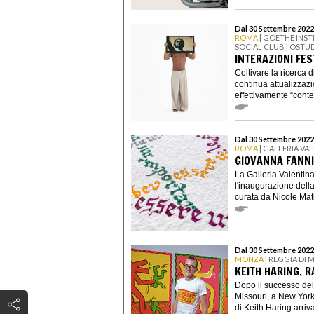
Dal 30 Settembre 2022
ROMA
| GOETHE INST
SOCIAL CLUB | OSTU
INTERAZIONI FEST
Coltivare la ricerca d
continua attualizza
effettivamente “cont
Dal 30 Settembre 2022
ROMA
| GALLERIA V
GIOVANNA FANNI
La Galleria Valentin
l'inaugurazione dell
curata da Nicole Mat
Dal 30 Settembre 2022
MONZA
| REGGIA DI
KEITH HARING. R
Dopo il successo del
Missouri, a New York,
di Keith Haring arriva 