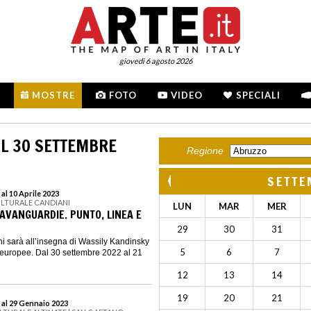
giovedì 6 agosto 2026
MOSTRE
FOTO
VIDEO
SPECIALI
L 30 SETTEMBRE
Regione
SETTE
al 10 Aprile 2023
ULTURALE CANDIANI
LUN
MAR
MER
 AVANGUARDIE. PUNTO, LINEA E
29
30
31
i sarà all’insegna di Wassily Kandinsky
5
6
7
 europee. Dal 30 settembre 2022 al 21
12
13
14
19
20
21
 al 29 Gennaio 2023