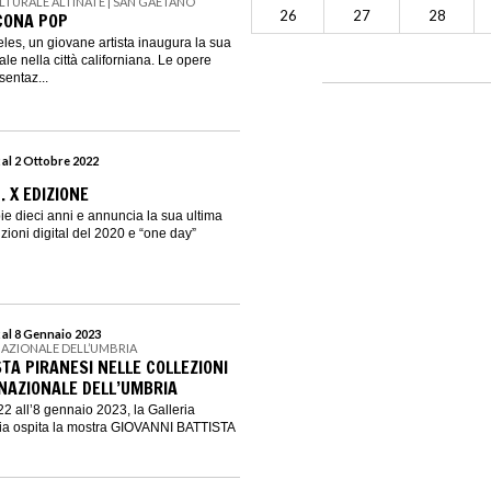
LTURALE ALTINATE | SAN GAETANO
26
27
28
CONA POP
les, un giovane artista inaugura la sua
e nella città californiana. Le opere
entaz...
 al 2 Ottobre 2022
. X EDIZIONE
ie dieci anni e annuncia la sua ultima
zioni digital del 2020 e “one day”
 al 8 Gennaio 2023
NAZIONALE DELL’UMBRIA
TA PIRANESI NELLE COLLEZIONI
 NAZIONALE DELL’UMBRIA
2 all’8 gennaio 2023, la Galleria
ia ospita la mostra GIOVANNI BATTISTA