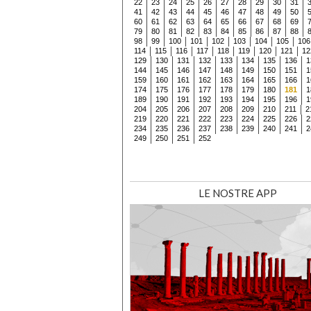
22
23
24
25
26
27
28
29
30
31
41
42
43
44
45
46
47
48
49
50
60
61
62
63
64
65
66
67
68
69
79
80
81
82
83
84
85
86
87
88
98
99
100
101
102
103
104
105
106
114
115
116
117
118
119
120
121
12
129
130
131
132
133
134
135
136
1
144
145
146
147
148
149
150
151
1
159
160
161
162
163
164
165
166
1
174
175
176
177
178
179
180
181
1
189
190
191
192
193
194
195
196
1
204
205
206
207
208
209
210
211
2
219
220
221
222
223
224
225
226
2
234
235
236
237
238
239
240
241
2
249
250
251
252
LE NOSTRE APP