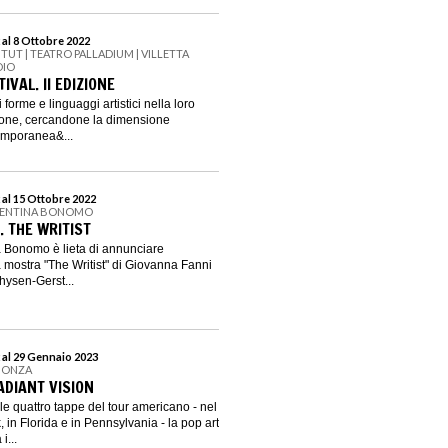
 al 8 Ottobre 2022
ITUT | TEATRO PALLADIUM | VILLETTA
DIO
IVAL. II EDIZIONE
i forme e linguaggi artistici nella loro
zione, cercandone la dimensione
emporanea&...
 al 15 Ottobre 2022
ALENTINA BONOMO
. THE WRITIST
a Bonomo è lieta di annunciare
a mostra "The Writist" di Giovanna Fanni
hysen-Gerst...
 al 29 Gennaio 2023
 MONZA
ADIANT VISION
le quattro tappe del tour americano - nel
 in Florida e in Pennsylvania - la pop art
i...