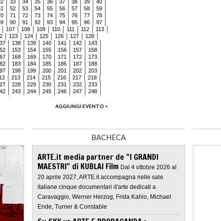
32
33
34
35
36
37
38
39
40
51
52
53
54
55
56
57
58
59
70
71
72
73
74
75
76
77
78
89
90
91
92
93
94
95
96
97
107
108
109
110
111
112
113
2
123
124
125
126
127
128
37
138
139
140
141
142
143
52
153
154
155
156
157
158
67
168
169
170
171
172
173
82
183
184
185
186
187
188
97
198
199
200
201
202
203
12
213
214
215
216
217
218
27
228
229
230
231
232
233
42
243
244
245
246
247
248
AGGIUNGI EVENTO >
BACHECA
ARTE.it media partner de "I GRANDI
MAESTRI" di KUBLAI Film
Dal 4 ottobre 2026 al
20 aprile 2027, ARTE.it accompagna nelle sale
italiane cinque documentari d'arte dedicati a
Caravaggio, Werner Herzog, Frida Kahlo, Michael
Ende, Turner & Constable