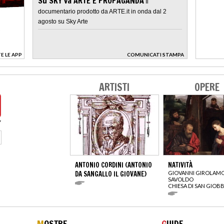
Su SKY va ARTE E PROPAGANDA
Il
documentario prodotto da ARTE.it in onda dal 2
agosto su Sky Arte
E LE APP
COMUNICATI STAMPA
>
ARTISTI
OPERE
ANTONIO CORDINI (ANTONIO
NATIVITÀ
DA SANGALLO IL GIOVANE)
GIOVANNI GIROLAM
SAVOLDO
CHIESA DI SAN GIOB
M
OSTRE
G
UIDE