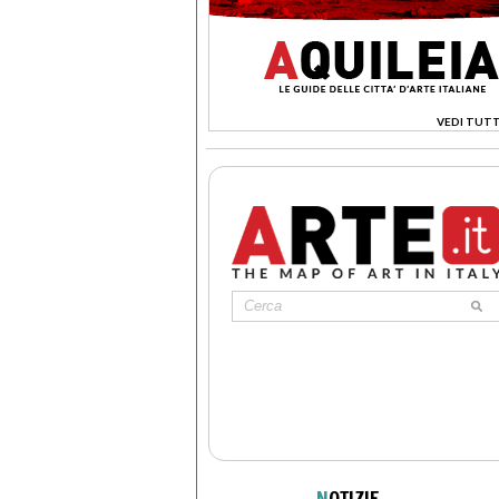
VEDI TUTT
>
N
OTIZIE