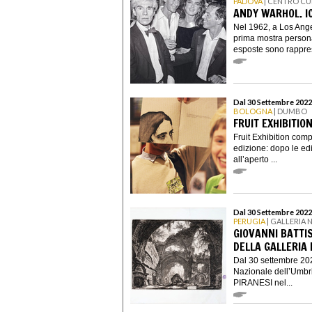
PADOVA
| CENTRO CU
ANDY WARHOL. I
Nel 1962, a Los Ange
prima mostra personal
esposte sono rappres
Dal 30 Settembre 2022
BOLOGNA
| DUMBO
FRUIT EXHIBITION
Fruit Exhibition comp
edizione: dopo le edi
all’aperto ...
Dal 30 Settembre 2022
PERUGIA
| GALLERIA 
GIOVANNI BATTIS
DELLA GALLERIA
Dal 30 settembre 202
Nazionale dell’Umbr
PIRANESI nel...