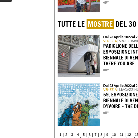
TUTTE LE
MOSTRE
DEL 30
Dal 23 Aprile 2022 al
VENEZIA
| SPAZIO RAV
PADIGLIONE DELL
ESPOSIZIONE IN
BIENNALE DI VEN
THERE YOU ARE
Dal 23 Aprile 2022 al
VENEZIA
| MAGAZZINO
59. ESPOSIZION
BIENNALE DI VEN
D’IVOIRE - THE 
1
2
3
4
5
6
7
8
9
10
11
12
1