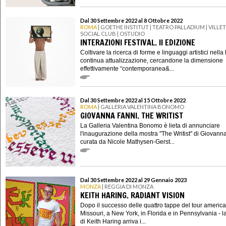
Dal 30 Settembre 2022 al 8 Ottobre 2022
ROMA
| GOETHE INSTITUT | TEATRO PALLADIUM | VILLE
SOCIAL CLUB | OSTUDIO
INTERAZIONI FESTIVAL. II EDIZIONE
Coltivare la ricerca di forme e linguaggi artistici nella 
continua attualizzazione, cercandone la dimensione
effettivamente “contemporanea&...
Dal 30 Settembre 2022 al 15 Ottobre 2022
ROMA
| GALLERIA VALENTINA BONOMO
GIOVANNA FANNI. THE WRITIST
La Galleria Valentina Bonomo è lieta di annunciare
l'inaugurazione della mostra "The Writist" di Giovann
curata da Nicole Mathysen-Gerst...
Dal 30 Settembre 2022 al 29 Gennaio 2023
MONZA
| REGGIA DI MONZA
KEITH HARING. RADIANT VISION
Dopo il successo delle quattro tappe del tour america
Missouri, a New York, in Florida e in Pennsylvania - l
di Keith Haring arriva i...