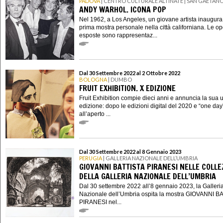
PADOVA
| CENTRO CULTURALE ALTINATE | SAN GAETAN
ANDY WARHOL. ICONA POP
Nel 1962, a Los Angeles, un giovane artista inaugura
prima mostra personale nella città californiana. Le o
esposte sono rappresentaz...
Dal 30 Settembre 2022 al 2 Ottobre 2022
BOLOGNA
| DUMBO
FRUIT EXHIBITION. X EDIZIONE
Fruit Exhibition compie dieci anni e annuncia la sua 
edizione: dopo le edizioni digital del 2020 e “one day
all’aperto ...
Dal 30 Settembre 2022 al 8 Gennaio 2023
PERUGIA
| GALLERIA NAZIONALE DELL’UMBRIA
GIOVANNI BATTISTA PIRANESI NELLE COLLE
DELLA GALLERIA NAZIONALE DELL’UMBRIA
Dal 30 settembre 2022 all’8 gennaio 2023, la Galleri
Nazionale dell’Umbria ospita la mostra GIOVANNI B
PIRANESI nel...