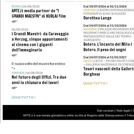
ROMA
| 06/08/2026
Dal 30/07/2026 al 01/11/2026
ARTE.it media partner de "I
VERONA
| CENTRO INTERNAZIONAL
FOTOGRAFIA SCAVI SCALIGERI
GRANDI MAESTRI" di KUBLAI Film
Dorothea Lange
Dal 24/07/2026 al 31/10/2026
PALERMO
| PALAZZO BELMONTE RIS
06/08/2026
PALERMO I PARCO ARCHEOLOGICO 
I Grandi Maestri: da Caravaggio
PAESAGGISTICO VALLE DEI TEMPLI -
a Herzog, cinque appuntamenti
AGRIGENTO
Botero. L’incanto del Mito I
al cinema con i giganti
Botero. Il peso dei sogni
dell'immaginario
Dal 24/07/2026 al 31/01/2027
LECCE
| LECCE – MUSEO MUST I CO
Il nuovo volto del museo fiorentino
– GALLERIA NAZIONALE DI COSENZ
Tesori nascosti della Galleri
">
FIRENZE
| 06/08/2026
Borghese
Nel futuro degli Uffizi. Tra due
anni la chiusura dei lavori
LEGGI TUTTO >
LEGGI TUTTO >
|
|
Dati societari
Note legali
ARTE.it è una testata giornalistica online iscritta al Registro della Stampa presso il Trib