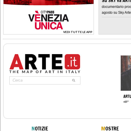
Su SKY va AR
documentario prod
agosto su Sky Arte
VEDI TUTTE LE APP
>
ARTU
N
OTIZIE
M
OSTRE