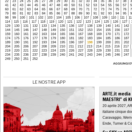
22
23
24
25
26
27
28
29
30
31
32
33
34
35
36
37
38
3
41
42
43
44
45
46
47
48
49
50
51
52
53
54
55
56
57
5
60
61
62
63
64
65
66
67
68
69
70
71
72
73
74
75
76
7
79
80
81
82
83
84
85
86
87
88
89
90
91
92
93
94
95
9
98
99
100
101
102
103
104
105
106
107
108
109
110
111
11
114
115
116
117
118
119
120
121
122
123
124
125
126
127
129
130
131
132
133
134
135
136
137
138
139
140
141
142
144
145
146
147
148
149
150
151
152
153
154
155
156
157
159
160
161
162
163
164
165
166
167
168
169
170
171
172
174
175
176
177
178
179
180
181
182
183
184
185
186
187
189
190
191
192
193
194
195
196
197
198
199
200
201
202
204
205
206
207
208
209
210
211
212
213
214
215
216
217
219
220
221
222
223
224
225
226
227
228
229
230
231
232
234
235
236
237
238
239
240
241
242
243
244
245
246
247
249
250
251
252
AGGIUNGI E
LE NOSTRE APP
ARTE.it media
MAESTRI" di K
20 aprile 2027, A
italiane cinque do
Caravaggio, Werne
Ende, Turner & Co