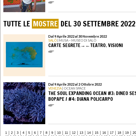
TUTTE LE
MOSTRE
DEL 30 SETTEMBRE 2022
Dal 9 Aprile 2022 al 30 Novembre 2022
SALÒ
| MUSA – MUSEO DI SALÒ
CARTE SEGRETE→←TEATRO. VISIONI
Dal 9 Aprile 2022 al 2 Ottobre 2022
VENEZIA
| OCEAN SPACE
THE SOUL EXPANDING OCEAN #3: DINEO SE
BOPAPE / #4: DIANA POLICARPO
1
2
3
4
5
6
7
8
9
10
11
12
13
14
15
16
17
18
19
2