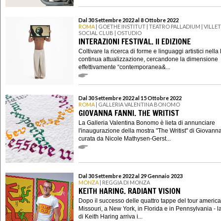
Dal 30 Settembre 2022 al 8 Ottobre 2022
ROMA
| GOETHE INSTITUT | TEATRO PALLADIUM | VILLE
SOCIAL CLUB | OSTUDIO
INTERAZIONI FESTIVAL. II EDIZIONE
Coltivare la ricerca di forme e linguaggi artistici nella 
continua attualizzazione, cercandone la dimensione
effettivamente “contemporanea&...
Dal 30 Settembre 2022 al 15 Ottobre 2022
ROMA
| GALLERIA VALENTINA BONOMO
GIOVANNA FANNI. THE WRITIST
La Galleria Valentina Bonomo è lieta di annunciare
l'inaugurazione della mostra "The Writist" di Giovann
curata da Nicole Mathysen-Gerst...
Dal 30 Settembre 2022 al 29 Gennaio 2023
MONZA
| REGGIA DI MONZA
KEITH HARING. RADIANT VISION
Dopo il successo delle quattro tappe del tour america
Missouri, a New York, in Florida e in Pennsylvania - l
di Keith Haring arriva i...