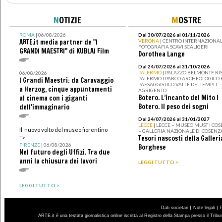
N
OTIZIE
M
OSTRE
ROMA
| 06/08/2026
Dal 30/07/2026 al 01/11/2026
ARTE.it media partner de "I
VERONA
| CENTRO INTERNAZIONAL
FOTOGRAFIA SCAVI SCALIGERI
GRANDI MAESTRI" di KUBLAI Film
Dorothea Lange
Dal 24/07/2026 al 31/10/2026
PALERMO
| PALAZZO BELMONTE RIS
06/08/2026
PALERMO I PARCO ARCHEOLOGICO 
I Grandi Maestri: da Caravaggio
PAESAGGISTICO VALLE DEI TEMPLI -
a Herzog, cinque appuntamenti
AGRIGENTO
Botero. L’incanto del Mito I
al cinema con i giganti
Botero. Il peso dei sogni
dell'immaginario
Dal 24/07/2026 al 31/01/2027
LECCE
| LECCE – MUSEO MUST I CO
Il nuovo volto del museo fiorentino
– GALLERIA NAZIONALE DI COSENZ
Tesori nascosti della Galleri
">
FIRENZE
| 06/08/2026
Borghese
Nel futuro degli Uffizi. Tra due
anni la chiusura dei lavori
LEGGI TUTTO >
LEGGI TUTTO >
|
|
Dati societari
Note legali
ARTE.it è una testata giornalistica online iscritta al Registro della Stampa presso il Trib