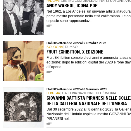
PADOVA
| CENTRO CULTURALE ALTINATE | SAN GAETAN
ANDY WARHOL. ICONA POP
Nel 1962, a Los Angeles, un giovane artista inaugura
prima mostra personale nella città californiana. Le o
esposte sono rappresentaz...
Dal 30 Settembre 2022 al 2 Ottobre 2022
BOLOGNA
| DUMBO
FRUIT EXHIBITION. X EDIZIONE
Fruit Exhibition compie dieci anni e annuncia la sua 
edizione: dopo le edizioni digital del 2020 e “one day
all’aperto ...
Dal 30 Settembre 2022 al 8 Gennaio 2023
PERUGIA
| GALLERIA NAZIONALE DELL’UMBRIA
GIOVANNI BATTISTA PIRANESI NELLE COLLE
DELLA GALLERIA NAZIONALE DELL’UMBRIA
Dal 30 settembre 2022 all’8 gennaio 2023, la Galleri
Nazionale dell’Umbria ospita la mostra GIOVANNI B
PIRANESI nel...