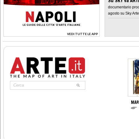
Su SKY va AR
documentario prod
agosto su Sky Arte
VEDI TUTTE LE APP
>
MAR