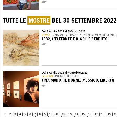
TUTTE LE
MOSTRE
DEL 30 SETTEMBRE 2022
Dal 8 Aprile 2022 al 5 Marzo 2023
ROMA
| MERCATI DI TRAIANO - MUSEO DEI FORI IMPERIA
1932, L’ELEFANTE E IL COLLE PERDUTO
Dal 8 Aprile 2022 al 9 Ottobre 2022
GENOVA
| PALAZZO DUCALE
TINA MODOTTI. DONNE, MESSICO, LIBERTÀ
1
2
3
4
5
6
7
8
9
10
11
12
13
14
15
16
17
18
19
2