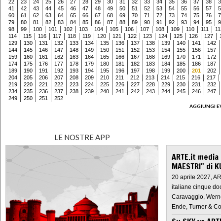
22
23
24
25
26
27
28
29
30
31
32
33
34
35
36
37
38
3
41
42
43
44
45
46
47
48
49
50
51
52
53
54
55
56
57
5
60
61
62
63
64
65
66
67
68
69
70
71
72
73
74
75
76
7
79
80
81
82
83
84
85
86
87
88
89
90
91
92
93
94
95
9
98
99
100
101
102
103
104
105
106
107
108
109
110
111
11
114
115
116
117
118
119
120
121
122
123
124
125
126
127
129
130
131
132
133
134
135
136
137
138
139
140
141
142
144
145
146
147
148
149
150
151
152
153
154
155
156
157
159
160
161
162
163
164
165
166
167
168
169
170
171
172
174
175
176
177
178
179
180
181
182
183
184
185
186
187
189
190
191
192
193
194
195
196
197
198
199
200
201
202
204
205
206
207
208
209
210
211
212
213
214
215
216
217
219
220
221
222
223
224
225
226
227
228
229
230
231
232
234
235
236
237
238
239
240
241
242
243
244
245
246
247
249
250
251
252
AGGIUNGI E
LE NOSTRE APP
ARTE.it media
MAESTRI" di K
20 aprile 2027, A
italiane cinque do
Caravaggio, Werne
Ende, Turner & Co