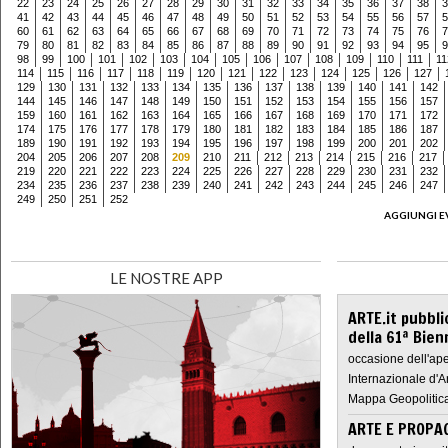
22
23
24
25
26
27
28
29
30
31
32
33
34
35
36
37
38
3
41
42
43
44
45
46
47
48
49
50
51
52
53
54
55
56
57
5
60
61
62
63
64
65
66
67
68
69
70
71
72
73
74
75
76
7
79
80
81
82
83
84
85
86
87
88
89
90
91
92
93
94
95
9
98
99
100
101
102
103
104
105
106
107
108
109
110
111
11
114
115
116
117
118
119
120
121
122
123
124
125
126
127
129
130
131
132
133
134
135
136
137
138
139
140
141
142
144
145
146
147
148
149
150
151
152
153
154
155
156
157
159
160
161
162
163
164
165
166
167
168
169
170
171
172
174
175
176
177
178
179
180
181
182
183
184
185
186
187
189
190
191
192
193
194
195
196
197
198
199
200
201
202
204
205
206
207
208
209
210
211
212
213
214
215
216
217
219
220
221
222
223
224
225
226
227
228
229
230
231
232
234
235
236
237
238
239
240
241
242
243
244
245
246
247
249
250
251
252
AGGIUNGI E
LE NOSTRE APP
ARTE.it pubbli
della 61ª Bien
occasione dell'ape
Internazionale d'A
Mappa Geopolitica
ARTE E PROPAG