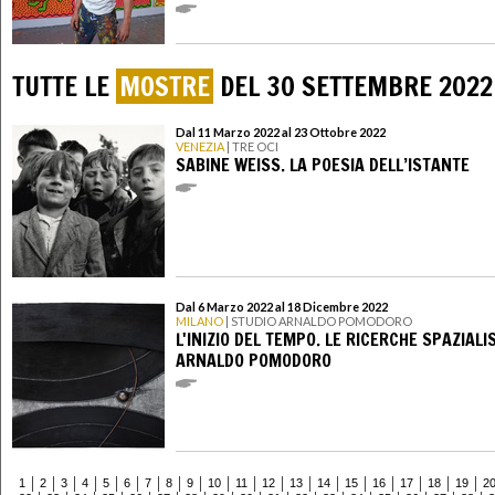
TUTTE LE
MOSTRE
DEL 30 SETTEMBRE 2022
Dal 11 Marzo 2022 al 23 Ottobre 2022
VENEZIA
| TRE OCI
SABINE WEISS. LA POESIA DELL’ISTANTE
Dal 6 Marzo 2022 al 18 Dicembre 2022
MILANO
| STUDIO ARNALDO POMODORO
L'INIZIO DEL TEMPO. LE RICERCHE SPAZIALIS
ARNALDO POMODORO
1
2
3
4
5
6
7
8
9
10
11
12
13
14
15
16
17
18
19
2