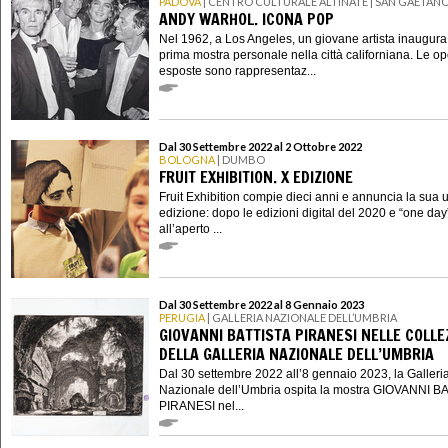
PADOVA
| CENTRO CULTURALE ALTINATE | SAN GAETAN
ANDY WARHOL. ICONA POP
Nel 1962, a Los Angeles, un giovane artista inaugura
prima mostra personale nella città californiana. Le o
esposte sono rappresentaz...
Dal 30 Settembre 2022 al 2 Ottobre 2022
BOLOGNA
| DUMBO
FRUIT EXHIBITION. X EDIZIONE
Fruit Exhibition compie dieci anni e annuncia la sua 
edizione: dopo le edizioni digital del 2020 e “one day
all’aperto ...
Dal 30 Settembre 2022 al 8 Gennaio 2023
PERUGIA
| GALLERIA NAZIONALE DELL’UMBRIA
GIOVANNI BATTISTA PIRANESI NELLE COLLE
DELLA GALLERIA NAZIONALE DELL’UMBRIA
Dal 30 settembre 2022 all’8 gennaio 2023, la Galleri
Nazionale dell’Umbria ospita la mostra GIOVANNI B
PIRANESI nel...