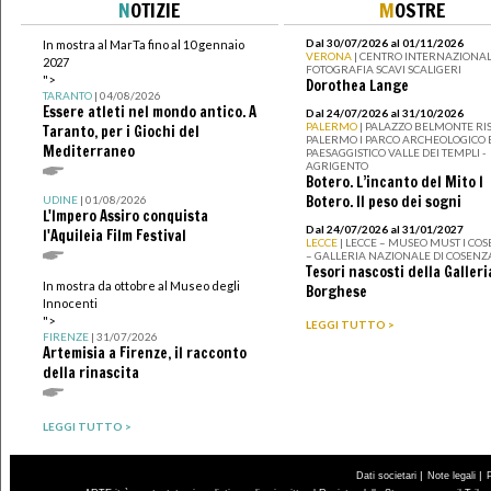
N
OTIZIE
M
OSTRE
Dal 30/07/2026 al 01/11/2026
In mostra al MarTa fino al 10 gennaio
VERONA
| CENTRO INTERNAZIONAL
2027
FOTOGRAFIA SCAVI SCALIGERI
">
Dorothea Lange
TARANTO
| 04/08/2026
Essere atleti nel mondo antico. A
Dal 24/07/2026 al 31/10/2026
PALERMO
| PALAZZO BELMONTE RIS
Taranto, per i Giochi del
PALERMO I PARCO ARCHEOLOGICO 
Mediterraneo
PAESAGGISTICO VALLE DEI TEMPLI -
AGRIGENTO
Botero. L’incanto del Mito I
Botero. Il peso dei sogni
UDINE
| 01/08/2026
L'Impero Assiro conquista
Dal 24/07/2026 al 31/01/2027
l'Aquileia Film Festival
LECCE
| LECCE – MUSEO MUST I CO
– GALLERIA NAZIONALE DI COSENZ
Tesori nascosti della Galleri
In mostra da ottobre al Museo degli
Borghese
Innocenti
">
LEGGI TUTTO >
FIRENZE
| 31/07/2026
Artemisia a Firenze, il racconto
della rinascita
LEGGI TUTTO >
|
|
Dati societari
Note legali