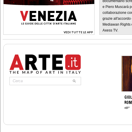
documentario scrit
e Piero Muscarà pe
collaborazione con
grazie all'accordo 
Mediawan Rights c
Axess TV.
VEDI TUTTE LE APP
>
GIUL
ROM