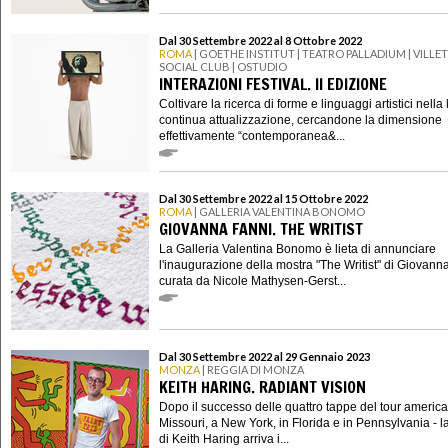
Dal 30 Settembre 2022 al 8 Ottobre 2022
ROMA
| GOETHE INSTITUT | TEATRO PALLADIUM | VILLE
SOCIAL CLUB | OSTUDIO
INTERAZIONI FESTIVAL. II EDIZIONE
Coltivare la ricerca di forme e linguaggi artistici nella 
continua attualizzazione, cercandone la dimensione
effettivamente “contemporanea&...
Dal 30 Settembre 2022 al 15 Ottobre 2022
ROMA
| GALLERIA VALENTINA BONOMO
GIOVANNA FANNI. THE WRITIST
La Galleria Valentina Bonomo è lieta di annunciare
l'inaugurazione della mostra "The Writist" di Giovann
curata da Nicole Mathysen-Gerst...
Dal 30 Settembre 2022 al 29 Gennaio 2023
MONZA
| REGGIA DI MONZA
KEITH HARING. RADIANT VISION
Dopo il successo delle quattro tappe del tour america
Missouri, a New York, in Florida e in Pennsylvania - l
di Keith Haring arriva i...