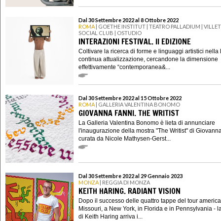
Dal 30 Settembre 2022 al 8 Ottobre 2022
ROMA
| GOETHE INSTITUT | TEATRO PALLADIUM | VILLE
SOCIAL CLUB | OSTUDIO
INTERAZIONI FESTIVAL. II EDIZIONE
Coltivare la ricerca di forme e linguaggi artistici nella 
continua attualizzazione, cercandone la dimensione
effettivamente “contemporanea&...
Dal 30 Settembre 2022 al 15 Ottobre 2022
ROMA
| GALLERIA VALENTINA BONOMO
GIOVANNA FANNI. THE WRITIST
La Galleria Valentina Bonomo è lieta di annunciare
l'inaugurazione della mostra "The Writist" di Giovann
curata da Nicole Mathysen-Gerst...
Dal 30 Settembre 2022 al 29 Gennaio 2023
MONZA
| REGGIA DI MONZA
KEITH HARING. RADIANT VISION
Dopo il successo delle quattro tappe del tour america
Missouri, a New York, in Florida e in Pennsylvania - l
di Keith Haring arriva i...