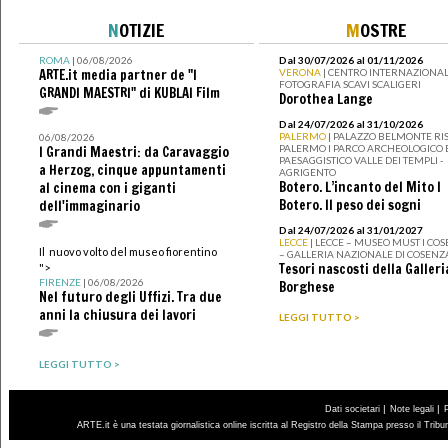
N
OTIZIE
M
OSTRE
ROMA
| 06/08/2026
Dal 30/07/2026 al 01/11/2026
ARTE.it media partner de "I
VERONA
| CENTRO INTERNAZIONAL
FOTOGRAFIA SCAVI SCALIGERI
GRANDI MAESTRI" di KUBLAI Film
Dorothea Lange
Dal 24/07/2026 al 31/10/2026
PALERMO
| PALAZZO BELMONTE RIS
06/08/2026
PALERMO I PARCO ARCHEOLOGICO 
I Grandi Maestri: da Caravaggio
PAESAGGISTICO VALLE DEI TEMPLI -
a Herzog, cinque appuntamenti
AGRIGENTO
Botero. L’incanto del Mito I
al cinema con i giganti
Botero. Il peso dei sogni
dell'immaginario
Dal 24/07/2026 al 31/01/2027
LECCE
| LECCE – MUSEO MUST I CO
Il nuovo volto del museo fiorentino
– GALLERIA NAZIONALE DI COSENZ
Tesori nascosti della Galleri
">
FIRENZE
| 06/08/2026
Borghese
Nel futuro degli Uffizi. Tra due
anni la chiusura dei lavori
LEGGI TUTTO >
LEGGI TUTTO >
|
|
Dati societari
Note legali
ARTE.it è una testata giornalistica online iscritta al Registro della Stampa presso il Trib