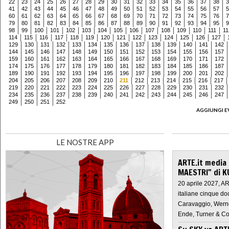
22
23
24
25
26
27
28
29
30
31
32
33
34
35
36
37
38
3
41
42
43
44
45
46
47
48
49
50
51
52
53
54
55
56
57
5
60
61
62
63
64
65
66
67
68
69
70
71
72
73
74
75
76
7
79
80
81
82
83
84
85
86
87
88
89
90
91
92
93
94
95
9
98
99
100
101
102
103
104
105
106
107
108
109
110
111
11
114
115
116
117
118
119
120
121
122
123
124
125
126
127
129
130
131
132
133
134
135
136
137
138
139
140
141
142
144
145
146
147
148
149
150
151
152
153
154
155
156
157
159
160
161
162
163
164
165
166
167
168
169
170
171
172
174
175
176
177
178
179
180
181
182
183
184
185
186
187
189
190
191
192
193
194
195
196
197
198
199
200
201
202
204
205
206
207
208
209
210
211
212
213
214
215
216
217
219
220
221
222
223
224
225
226
227
228
229
230
231
232
234
235
236
237
238
239
240
241
242
243
244
245
246
247
249
250
251
252
AGGIUNGI E
LE NOSTRE APP
ARTE.it media
MAESTRI" di K
20 aprile 2027, A
italiane cinque do
Caravaggio, Werne
Ende, Turner & Co