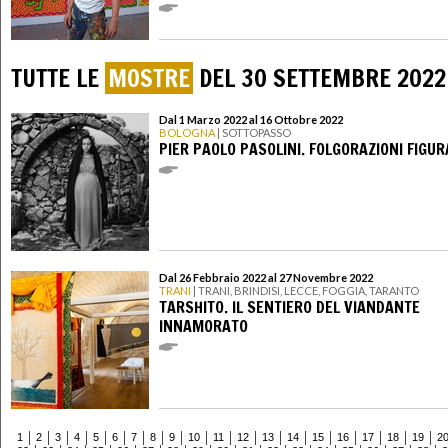
TUTTE LE
MOSTRE
DEL 30 SETTEMBRE 2022
Dal 1 Marzo 2022 al 16 Ottobre 2022
BOLOGNA
| SOTTOPASSO
PIER PAOLO PASOLINI. FOLGORAZIONI FIGUR
Dal 26 Febbraio 2022 al 27 Novembre 2022
TRANI
| TRANI, BRINDISI, LECCE, FOGGIA, TARANTO
TARSHITO. IL SENTIERO DEL VIANDANTE
INNAMORATO
1
2
3
4
5
6
7
8
9
10
11
12
13
14
15
16
17
18
19
2