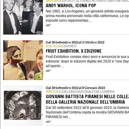
PADOVA
| CENTRO CULTURALE ALTINATE | SAN GAETAN
ANDY WARHOL. ICONA POP
Nel 1962, a Los Angeles, un giovane artista inaugura
prima mostra personale nella città californiana. Le o
esposte sono rappresentaz...
Dal 30 Settembre 2022 al 2 Ottobre 2022
BOLOGNA
| DUMBO
FRUIT EXHIBITION. X EDIZIONE
Fruit Exhibition compie dieci anni e annuncia la sua 
edizione: dopo le edizioni digital del 2020 e “one day
all’aperto ...
Dal 30 Settembre 2022 al 8 Gennaio 2023
PERUGIA
| GALLERIA NAZIONALE DELL’UMBRIA
GIOVANNI BATTISTA PIRANESI NELLE COLLE
DELLA GALLERIA NAZIONALE DELL’UMBRIA
Dal 30 settembre 2022 all’8 gennaio 2023, la Galleri
Nazionale dell’Umbria ospita la mostra GIOVANNI B
PIRANESI nel...