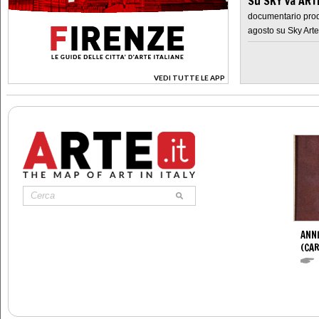
Su SKY va AR
documentario prod
agosto su Sky Arte
VEDI TUTTE LE APP
>
ANNI
(CAR