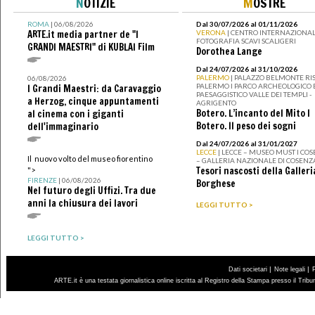
N
OTIZIE
M
OSTRE
ROMA
| 06/08/2026
Dal 30/07/2026 al 01/11/2026
ARTE.it media partner de "I
VERONA
| CENTRO INTERNAZIONAL
FOTOGRAFIA SCAVI SCALIGERI
GRANDI MAESTRI" di KUBLAI Film
Dorothea Lange
Dal 24/07/2026 al 31/10/2026
PALERMO
| PALAZZO BELMONTE RIS
06/08/2026
PALERMO I PARCO ARCHEOLOGICO 
I Grandi Maestri: da Caravaggio
PAESAGGISTICO VALLE DEI TEMPLI -
a Herzog, cinque appuntamenti
AGRIGENTO
Botero. L’incanto del Mito I
al cinema con i giganti
Botero. Il peso dei sogni
dell'immaginario
Dal 24/07/2026 al 31/01/2027
LECCE
| LECCE – MUSEO MUST I CO
Il nuovo volto del museo fiorentino
– GALLERIA NAZIONALE DI COSENZ
Tesori nascosti della Galleri
">
FIRENZE
| 06/08/2026
Borghese
Nel futuro degli Uffizi. Tra due
anni la chiusura dei lavori
LEGGI TUTTO >
LEGGI TUTTO >
|
|
Dati societari
Note legali
ARTE.it è una testata giornalistica online iscritta al Registro della Stampa presso il Trib