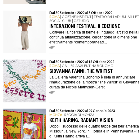
Dal 30 Settembre 2022 al 8 Ottobre 2022
ROMA
| GOETHE INSTITUT | TEATRO PALLADIUM | VILLE
SOCIAL CLUB | OSTUDIO
INTERAZIONI FESTIVAL. II EDIZIONE
Coltivare la ricerca di forme e linguaggi artistici nella 
continua attualizzazione, cercandone la dimensione
effettivamente “contemporanea&...
Dal 30 Settembre 2022 al 15 Ottobre 2022
ROMA
| GALLERIA VALENTINA BONOMO
GIOVANNA FANNI. THE WRITIST
La Galleria Valentina Bonomo è lieta di annunciare
l'inaugurazione della mostra "The Writist" di Giovann
curata da Nicole Mathysen-Gerst...
Dal 30 Settembre 2022 al 29 Gennaio 2023
MONZA
| REGGIA DI MONZA
KEITH HARING. RADIANT VISION
Dopo il successo delle quattro tappe del tour america
Missouri, a New York, in Florida e in Pennsylvania - l
di Keith Haring arriva i...