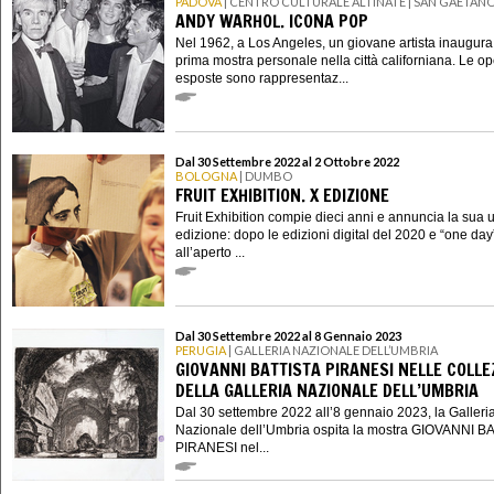
PADOVA
| CENTRO CULTURALE ALTINATE | SAN GAETAN
ANDY WARHOL. ICONA POP
Nel 1962, a Los Angeles, un giovane artista inaugura
prima mostra personale nella città californiana. Le o
esposte sono rappresentaz...
Dal 30 Settembre 2022 al 2 Ottobre 2022
BOLOGNA
| DUMBO
FRUIT EXHIBITION. X EDIZIONE
Fruit Exhibition compie dieci anni e annuncia la sua 
edizione: dopo le edizioni digital del 2020 e “one day
all’aperto ...
Dal 30 Settembre 2022 al 8 Gennaio 2023
PERUGIA
| GALLERIA NAZIONALE DELL’UMBRIA
GIOVANNI BATTISTA PIRANESI NELLE COLLE
DELLA GALLERIA NAZIONALE DELL’UMBRIA
Dal 30 settembre 2022 all’8 gennaio 2023, la Galleri
Nazionale dell’Umbria ospita la mostra GIOVANNI B
PIRANESI nel...