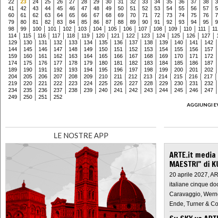
22
23
24
25
26
27
28
29
30
31
32
33
34
35
36
37
38
3
41
42
43
44
45
46
47
48
49
50
51
52
53
54
55
56
57
5
60
61
62
63
64
65
66
67
68
69
70
71
72
73
74
75
76
7
79
80
81
82
83
84
85
86
87
88
89
90
91
92
93
94
95
9
98
99
100
101
102
103
104
105
106
107
108
109
110
111
11
114
115
116
117
118
119
120
121
122
123
124
125
126
127
129
130
131
132
133
134
135
136
137
138
139
140
141
142
144
145
146
147
148
149
150
151
152
153
154
155
156
157
159
160
161
162
163
164
165
166
167
168
169
170
171
172
174
175
176
177
178
179
180
181
182
183
184
185
186
187
189
190
191
192
193
194
195
196
197
198
199
200
201
202
204
205
206
207
208
209
210
211
212
213
214
215
216
217
219
220
221
222
223
224
225
226
227
228
229
230
231
232
234
235
236
237
238
239
240
241
242
243
244
245
246
247
249
250
251
252
AGGIUNGI E
LE NOSTRE APP
ARTE.it media
MAESTRI" di K
20 aprile 2027, A
italiane cinque do
Caravaggio, Werne
Ende, Turner & Co