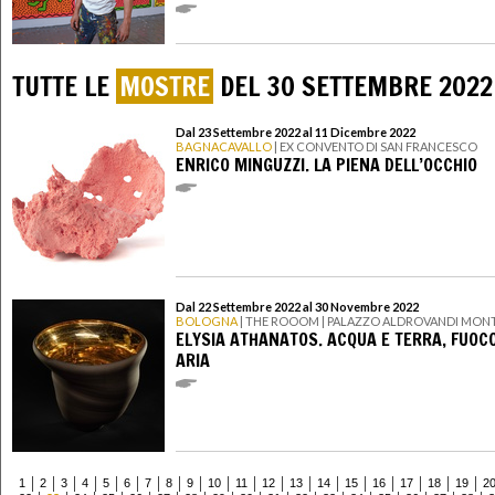
TUTTE LE
MOSTRE
DEL 30 SETTEMBRE 2022
Dal 23 Settembre 2022 al 11 Dicembre 2022
BAGNACAVALLO
| EX CONVENTO DI SAN FRANCESCO
ENRICO MINGUZZI. LA PIENA DELL’OCCHIO
Dal 22 Settembre 2022 al 30 Novembre 2022
BOLOGNA
| THE ROOOM | PALAZZO ALDROVANDI MONT
ELYSIA ATHANATOS. ACQUA E TERRA, FUOCO
ARIA
1
2
3
4
5
6
7
8
9
10
11
12
13
14
15
16
17
18
19
2