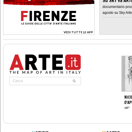
Su SKY va AR
documentario prod
agosto su Sky Arte
VEDI TUTTE LE APP
>
NICO
D'AP