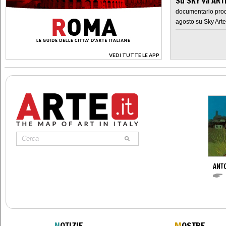
Su SKY va AR
documentario prod
agosto su Sky Arte
VEDI TUTTE LE APP
>
ANT
N
OTIZIE
M
OSTRE