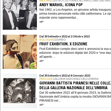
PADOVA
| CENTRO CULTURALE ALTINATE | SAN GAETAN
ANDY WARHOL. ICONA POP
Nel 1962, a Los Angeles, un giovane artista inaugura
prima mostra personale nella città californiana. Le o
esposte sono rappresentaz...
Dal 30 Settembre 2022 al 2 Ottobre 2022
BOLOGNA
| DUMBO
FRUIT EXHIBITION. X EDIZIONE
Fruit Exhibition compie dieci anni e annuncia la sua 
edizione: dopo le edizioni digital del 2020 e “one day
all’aperto ...
Dal 30 Settembre 2022 al 8 Gennaio 2023
PERUGIA
| GALLERIA NAZIONALE DELL’UMBRIA
GIOVANNI BATTISTA PIRANESI NELLE COLLE
DELLA GALLERIA NAZIONALE DELL’UMBRIA
Dal 30 settembre 2022 all’8 gennaio 2023, la Galleri
Nazionale dell’Umbria ospita la mostra GIOVANNI B
PIRANESI nel...