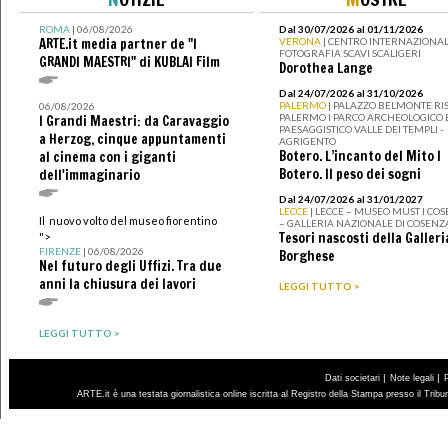
ROMA
| 06/08/2026
Dal 30/07/2026 al 01/11/2026
ARTE.it media partner de "I
VERONA
| CENTRO INTERNAZIONAL
FOTOGRAFIA SCAVI SCALIGERI
GRANDI MAESTRI" di KUBLAI Film
Dorothea Lange
Dal 24/07/2026 al 31/10/2026
PALERMO
| PALAZZO BELMONTE RIS
06/08/2026
PALERMO I PARCO ARCHEOLOGICO 
I Grandi Maestri: da Caravaggio
PAESAGGISTICO VALLE DEI TEMPLI -
a Herzog, cinque appuntamenti
AGRIGENTO
Botero. L’incanto del Mito I
al cinema con i giganti
Botero. Il peso dei sogni
dell'immaginario
Dal 24/07/2026 al 31/01/2027
LECCE
| LECCE – MUSEO MUST I CO
Il nuovo volto del museo fiorentino
– GALLERIA NAZIONALE DI COSENZ
Tesori nascosti della Galleri
">
FIRENZE
| 06/08/2026
Borghese
Nel futuro degli Uffizi. Tra due
anni la chiusura dei lavori
LEGGI TUTTO >
LEGGI TUTTO >
|
|
Dati societari
Note legali
ARTE.it è una testata giornalistica online iscritta al Registro della Stampa presso il Trib