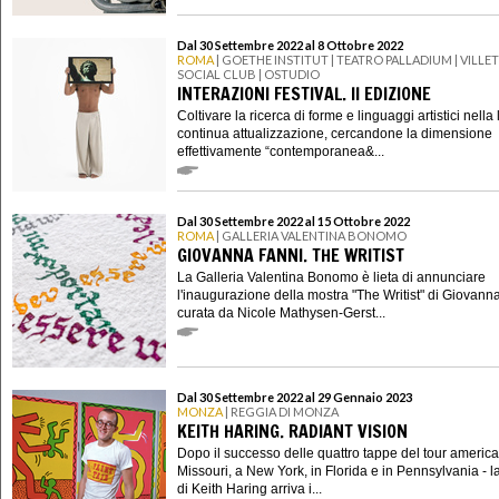
Dal 30 Settembre 2022 al 8 Ottobre 2022
ROMA
| GOETHE INSTITUT | TEATRO PALLADIUM | VILLE
SOCIAL CLUB | OSTUDIO
INTERAZIONI FESTIVAL. II EDIZIONE
Coltivare la ricerca di forme e linguaggi artistici nella 
continua attualizzazione, cercandone la dimensione
effettivamente “contemporanea&...
Dal 30 Settembre 2022 al 15 Ottobre 2022
ROMA
| GALLERIA VALENTINA BONOMO
GIOVANNA FANNI. THE WRITIST
La Galleria Valentina Bonomo è lieta di annunciare
l'inaugurazione della mostra "The Writist" di Giovann
curata da Nicole Mathysen-Gerst...
Dal 30 Settembre 2022 al 29 Gennaio 2023
MONZA
| REGGIA DI MONZA
KEITH HARING. RADIANT VISION
Dopo il successo delle quattro tappe del tour america
Missouri, a New York, in Florida e in Pennsylvania - l
di Keith Haring arriva i...