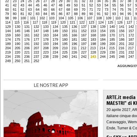
22
23
24
25
26
27
28
29
30
31
32
33
34
35
36
37
38
3
41
42
43
44
45
46
47
48
49
50
51
52
53
54
55
56
57
5
60
61
62
63
64
65
66
67
68
69
70
71
72
73
74
75
76
7
79
80
81
82
83
84
85
86
87
88
89
90
91
92
93
94
95
9
98
99
100
101
102
103
104
105
106
107
108
109
110
111
11
114
115
116
117
118
119
120
121
122
123
124
125
126
127
129
130
131
132
133
134
135
136
137
138
139
140
141
142
144
145
146
147
148
149
150
151
152
153
154
155
156
157
159
160
161
162
163
164
165
166
167
168
169
170
171
172
174
175
176
177
178
179
180
181
182
183
184
185
186
187
189
190
191
192
193
194
195
196
197
198
199
200
201
202
204
205
206
207
208
209
210
211
212
213
214
215
216
217
219
220
221
222
223
224
225
226
227
228
229
230
231
232
234
235
236
237
238
239
240
241
242
243
244
245
246
247
249
250
251
252
AGGIUNGI E
LE NOSTRE APP
ARTE.it media
MAESTRI" di K
20 aprile 2027, A
italiane cinque do
Caravaggio, Werne
Ende, Turner & Co