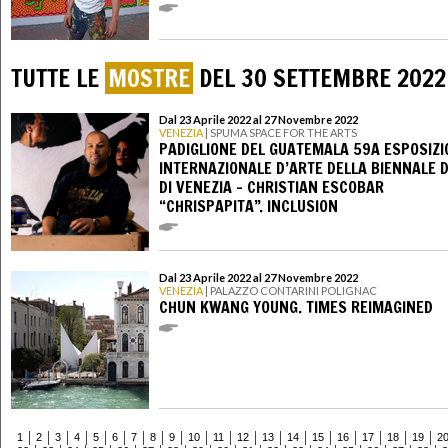
TUTTE LE
MOSTRE
DEL 30 SETTEMBRE 2022
Dal 23 Aprile 2022 al 27 Novembre 2022
VENEZIA
| SPUMA SPACE FOR THE ARTS
PADIGLIONE DEL GUATEMALA 59A ESPOSIZI
INTERNAZIONALE D’ARTE DELLA BIENNALE 
DI VENEZIA - CHRISTIAN ESCOBAR
“CHRISPAPITA”. INCLUSION
Dal 23 Aprile 2022 al 27 Novembre 2022
VENEZIA
| PALAZZO CONTARINI POLIGNAC
CHUN KWANG YOUNG. TIMES REIMAGINED
1
2
3
4
5
6
7
8
9
10
11
12
13
14
15
16
17
18
19
2