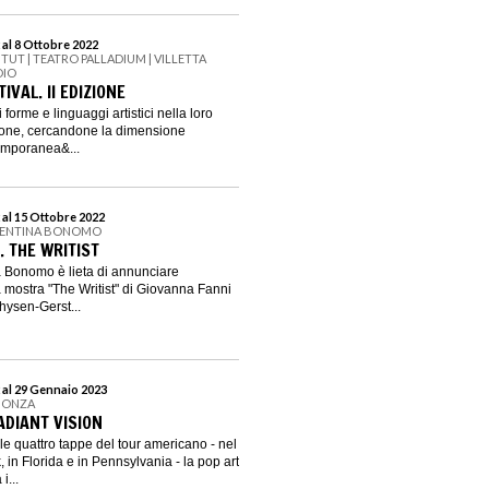
 al 8 Ottobre 2022
ITUT | TEATRO PALLADIUM | VILLETTA
DIO
IVAL. II EDIZIONE
i forme e linguaggi artistici nella loro
zione, cercandone la dimensione
emporanea&...
 al 15 Ottobre 2022
ALENTINA BONOMO
. THE WRITIST
a Bonomo è lieta di annunciare
a mostra "The Writist" di Giovanna Fanni
hysen-Gerst...
 al 29 Gennaio 2023
 MONZA
ADIANT VISION
le quattro tappe del tour americano - nel
 in Florida e in Pennsylvania - la pop art
i...