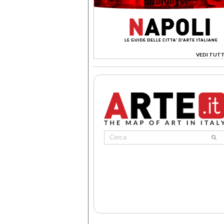
VEDI TUTT
>