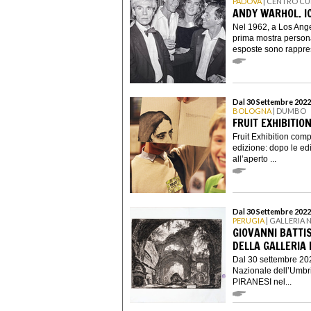
PADOVA
| CENTRO CU
ANDY WARHOL. I
Nel 1962, a Los Ange
prima mostra personal
esposte sono rappres
Dal 30 Settembre 2022
BOLOGNA
| DUMBO
FRUIT EXHIBITION
Fruit Exhibition comp
edizione: dopo le edi
all’aperto ...
Dal 30 Settembre 2022
PERUGIA
| GALLERIA 
GIOVANNI BATTIS
DELLA GALLERIA
Dal 30 settembre 202
Nazionale dell’Umbr
PIRANESI nel...