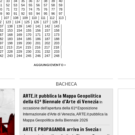
32
33
34
35
36
37
38
39
40
51
52
53
54
55
56
57
58
59
70
71
72
73
74
75
76
77
78
89
90
91
92
93
94
95
96
97
107
108
109
110
111
112
113
2
123
124
125
126
127
128
37
138
139
140
141
142
143
52
153
154
155
156
157
158
67
168
169
170
171
172
173
82
183
184
185
186
187
188
97
198
199
200
201
202
203
12
213
214
215
216
217
218
27
228
229
230
231
232
233
42
243
244
245
246
247
248
AGGIUNGI EVENTO >
BACHECA
ARTE.it pubblica la Mappa Geopolitica
della 61ª Biennale d'Arte di Venezia
In
occasione dell'apertura della 61ª Esposizione
Internazionale d'Arte di Venezia, ARTE.it pubblica la
Mappa Geopolitica della Biennale 2026
ARTE E PROPAGANDA arriva in Svezia
Il