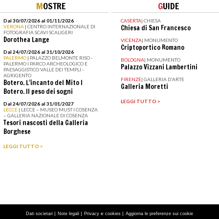
M
OSTRE
G
UIDE
Dal 30/07/2026 al 01/11/2026
CASERTA
|
CHIESA
VERONA
| CENTRO INTERNAZIONALE DI
Chiesa di San Francesco
FOTOGRAFIA SCAVI SCALIGERI
Dorothea Lange
VICENZA
|
MONUMENTO
Criptoportico Romano
Dal 24/07/2026 al 31/10/2026
PALERMO
| PALAZZO BELMONTE RISO -
BOLOGNA
|
MONUMENTO
PALERMO I PARCO ARCHEOLOGICO E
Palazzo Vizzani Lambertini
PAESAGGISTICO VALLE DEI TEMPLI -
AGRIGENTO
FIRENZE
|
GALLERIA D'ARTE
Botero. L’incanto del Mito I
Galleria Moretti
Botero. Il peso dei sogni
LEGGI TUTTO >
Dal 24/07/2026 al 31/01/2027
LECCE
| LECCE – MUSEO MUST I COSENZA
– GALLERIA NAZIONALE DI COSENZA
Tesori nascosti della Galleria
Borghese
LEGGI TUTTO >
|
|
e
|
Dati societari
Note legali
Privacy
cookies
Aggiorna le preferenze sui cookie