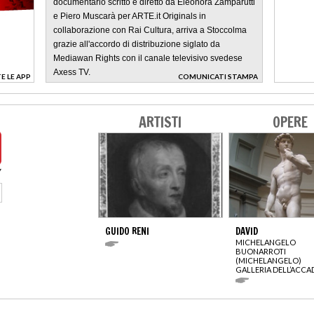
documentario scritto e diretto da Eleonora Zamparutti
e Piero Muscarà per ARTE.it Originals in
collaborazione con Rai Cultura, arriva a Stoccolma
grazie all'accordo di distribuzione siglato da
Mediawan Rights con il canale televisivo svedese
Axess TV.
E LE APP
COMUNICATI STAMPA
>
ARTISTI
OPERE
GUIDO RENI
DAVID
MICHELANGELO
BUONARROTI
(MICHELANGELO)
GALLERIA DELL’ACCA