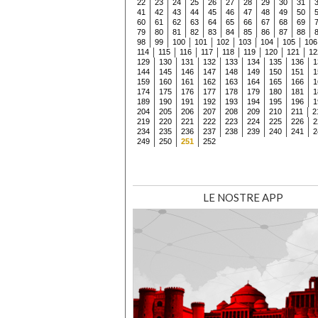
22
23
24
25
26
27
28
29
30
31
41
42
43
44
45
46
47
48
49
50
60
61
62
63
64
65
66
67
68
69
79
80
81
82
83
84
85
86
87
88
98
99
100
101
102
103
104
105
106
114
115
116
117
118
119
120
121
12
129
130
131
132
133
134
135
136
1
144
145
146
147
148
149
150
151
1
159
160
161
162
163
164
165
166
1
174
175
176
177
178
179
180
181
1
189
190
191
192
193
194
195
196
1
204
205
206
207
208
209
210
211
2
219
220
221
222
223
224
225
226
2
234
235
236
237
238
239
240
241
2
249
250
251
252
LE NOSTRE APP