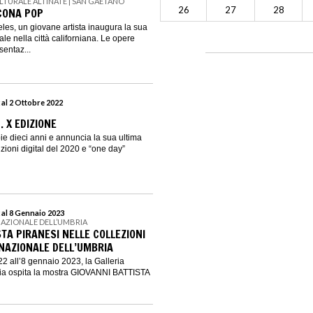
LTURALE ALTINATE | SAN GAETANO
26
27
28
CONA POP
les, un giovane artista inaugura la sua
e nella città californiana. Le opere
entaz...
 al 2 Ottobre 2022
. X EDIZIONE
ie dieci anni e annuncia la sua ultima
zioni digital del 2020 e “one day”
 al 8 Gennaio 2023
NAZIONALE DELL’UMBRIA
TA PIRANESI NELLE COLLEZIONI
 NAZIONALE DELL’UMBRIA
2 all’8 gennaio 2023, la Galleria
ia ospita la mostra GIOVANNI BATTISTA