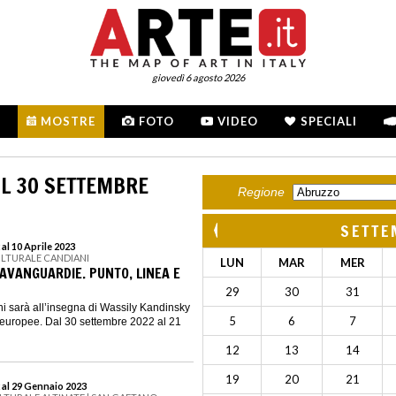
giovedì 6 agosto 2026
MOSTRE
FOTO
VIDEO
SPECIALI
L 30 SETTEMBRE
Regione
SETTE
al 10 Aprile 2023
ULTURALE CANDIANI
LUN
MAR
MER
 AVANGUARDIE. PUNTO, LINEA E
29
30
31
i sarà all’insegna di Wassily Kandinsky
5
6
7
 europee. Dal 30 settembre 2022 al 21
12
13
14
19
20
21
 al 29 Gennaio 2023