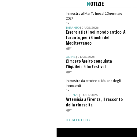
N
OTIZIE
In mostra al MarTa fino al 10 gennaio
2027
">
TARANTO
| 04/08/2026
Essere atleti nel mondo antico. A
Taranto, per i Giochi del
Mediterraneo
UDINE
| 01/08/2026
L'Impero Assiro conquista
l'Aquileia Film Festival
In mostra da ottobre al Museo degli
Innocenti
">
FIRENZE
| 31/07/2026
Artemisia a Firenze, il racconto
della rinascita
LEGGI TUTTO >