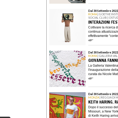
Dal 30 Settembre 2022
ROMA
| GOETHE INST
SOCIAL CLUB | OSTU
INTERAZIONI FEST
Coltivare la ricerca d
continua attualizza
effettivamente “cont
Dal 30 Settembre 2022
ROMA
| GALLERIA V
GIOVANNA FANNI
La Galleria Valentin
l'inaugurazione dell
curata da Nicole Mat
Dal 30 Settembre 2022
MONZA
| REGGIA DI
KEITH HARING. R
Dopo il successo del
Missouri, a New York,
di Keith Haring arriva 