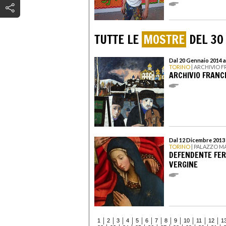
TUTTE LE
MOSTRE
DEL 30
Dal 20 Gennaio 2014 a
TORINO
| ARCHIVIO 
ARCHIVIO FRAN
Dal 12 Dicembre 2013 
TORINO
| PALAZZO 
DEFENDENTE FER
VERGINE
1
2
3
4
5
6
7
8
9
10
11
12
1