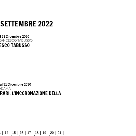
 SETTEMBRE 2022
l 31 Dicembre 2030
FRANCESCO TABUSSO
CESCO TABUSSO
al 31 Dicembre 2030
MADAMA
RARI. L'INCORONAZIONE DELLA
3
14
15
16
17
18
19
20
21