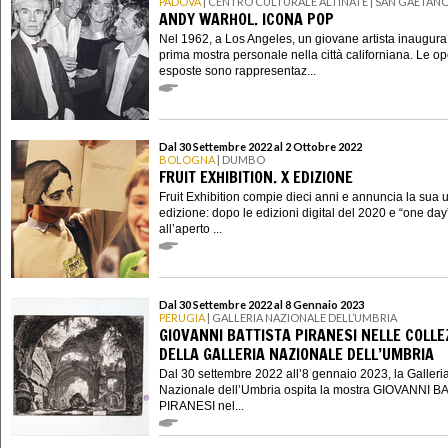
PADOVA
| CENTRO CULTURALE ALTINATE | SAN GAETAN
ANDY WARHOL. ICONA POP
Nel 1962, a Los Angeles, un giovane artista inaugura
prima mostra personale nella città californiana. Le o
esposte sono rappresentaz...
Dal 30 Settembre 2022 al 2 Ottobre 2022
BOLOGNA
| DUMBO
FRUIT EXHIBITION. X EDIZIONE
Fruit Exhibition compie dieci anni e annuncia la sua 
edizione: dopo le edizioni digital del 2020 e “one day
all’aperto ...
Dal 30 Settembre 2022 al 8 Gennaio 2023
PERUGIA
| GALLERIA NAZIONALE DELL’UMBRIA
GIOVANNI BATTISTA PIRANESI NELLE COLLE
DELLA GALLERIA NAZIONALE DELL’UMBRIA
Dal 30 settembre 2022 all’8 gennaio 2023, la Galleri
Nazionale dell’Umbria ospita la mostra GIOVANNI B
PIRANESI nel...