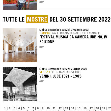
TUTTE LE
MOSTRE
DEL 30 SETTEMBRE 2022
Dal 18 Settembre 2022 al 7 Maggio 2023
URBINO
| GALLERIA NAZIONALE DELLE MARCHE
FESTIVAL MUSICA DA CAMERA URBINO. IV
EDIZIONE
Dal 18 Settembre 2022 al 9 Luglio 2023
VENEZIA
| LE STANZE DEL VETRO
VENINI: LUCE 1921 – 1985
1
2
3
4
5
6
7
8
9
10
11
12
13
14
15
16
17
18
19
2