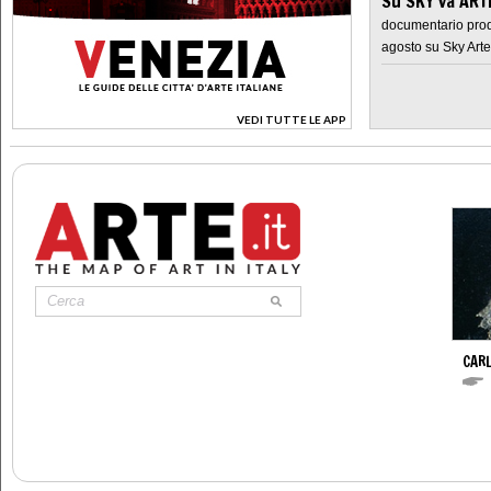
Su SKY va AR
documentario prod
agosto su Sky Arte
VEDI TUTTE LE APP
>
CAR