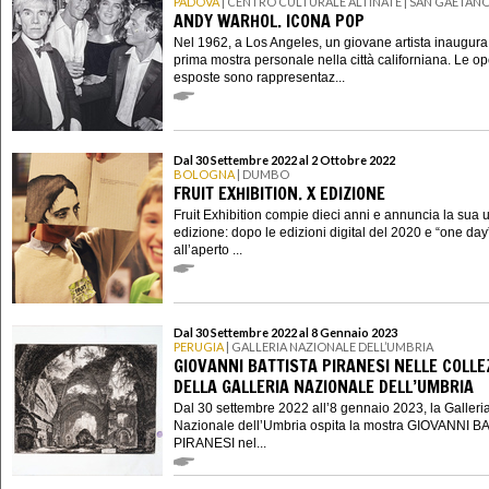
PADOVA
| CENTRO CULTURALE ALTINATE | SAN GAETAN
ANDY WARHOL. ICONA POP
Nel 1962, a Los Angeles, un giovane artista inaugura
prima mostra personale nella città californiana. Le o
esposte sono rappresentaz...
Dal 30 Settembre 2022 al 2 Ottobre 2022
BOLOGNA
| DUMBO
FRUIT EXHIBITION. X EDIZIONE
Fruit Exhibition compie dieci anni e annuncia la sua 
edizione: dopo le edizioni digital del 2020 e “one day
all’aperto ...
Dal 30 Settembre 2022 al 8 Gennaio 2023
PERUGIA
| GALLERIA NAZIONALE DELL’UMBRIA
GIOVANNI BATTISTA PIRANESI NELLE COLLE
DELLA GALLERIA NAZIONALE DELL’UMBRIA
Dal 30 settembre 2022 all’8 gennaio 2023, la Galleri
Nazionale dell’Umbria ospita la mostra GIOVANNI B
PIRANESI nel...