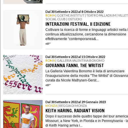
Dal 30 Settembre 2022 al 8 Ottobre 2022
ROMA
| GOETHE INSTITUT | TEATRO PALLADIUM | VILLE
SOCIAL CLUB | OSTUDIO
INTERAZIONI FESTIVAL. II EDIZIONE
Coltivare la ricerca di forme e linguaggi artistici nella 
continua attualizzazione, cercandone la dimensione
effettivamente “contemporanea&...
Dal 30 Settembre 2022 al 15 Ottobre 2022
ROMA
| GALLERIA VALENTINA BONOMO
GIOVANNA FANNI. THE WRITIST
La Galleria Valentina Bonomo è lieta di annunciare
l'inaugurazione della mostra "The Writist" di Giovann
curata da Nicole Mathysen-Gerst...
Dal 30 Settembre 2022 al 29 Gennaio 2023
MONZA
| REGGIA DI MONZA
KEITH HARING. RADIANT VISION
Dopo il successo delle quattro tappe del tour america
Missouri, a New York, in Florida e in Pennsylvania - l
di Keith Haring arriva i...