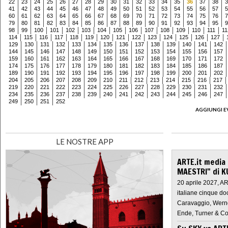
22
23
24
25
26
27
28
29
30
31
32
33
34
35
36
37
38
3
41
42
43
44
45
46
47
48
49
50
51
52
53
54
55
56
57
5
60
61
62
63
64
65
66
67
68
69
70
71
72
73
74
75
76
7
79
80
81
82
83
84
85
86
87
88
89
90
91
92
93
94
95
9
98
99
100
101
102
103
104
105
106
107
108
109
110
111
11
114
115
116
117
118
119
120
121
122
123
124
125
126
127
129
130
131
132
133
134
135
136
137
138
139
140
141
142
144
145
146
147
148
149
150
151
152
153
154
155
156
157
159
160
161
162
163
164
165
166
167
168
169
170
171
172
174
175
176
177
178
179
180
181
182
183
184
185
186
187
189
190
191
192
193
194
195
196
197
198
199
200
201
202
204
205
206
207
208
209
210
211
212
213
214
215
216
217
219
220
221
222
223
224
225
226
227
228
229
230
231
232
234
235
236
237
238
239
240
241
242
243
244
245
246
247
249
250
251
252
AGGIUNGI E
LE NOSTRE APP
ARTE.it media
MAESTRI" di K
20 aprile 2027, A
italiane cinque do
Caravaggio, Werne
Ende, Turner & Co