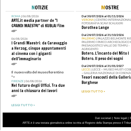
N
OTIZIE
M
OSTRE
ROMA
| 06/08/2026
Dal 30/07/2026 al 01/11/2026
ARTE.it media partner de "I
VERONA
| CENTRO INTERNAZIONAL
FOTOGRAFIA SCAVI SCALIGERI
GRANDI MAESTRI" di KUBLAI Film
Dorothea Lange
Dal 24/07/2026 al 31/10/2026
PALERMO
| PALAZZO BELMONTE RIS
06/08/2026
PALERMO I PARCO ARCHEOLOGICO 
I Grandi Maestri: da Caravaggio
PAESAGGISTICO VALLE DEI TEMPLI -
a Herzog, cinque appuntamenti
AGRIGENTO
Botero. L’incanto del Mito I
al cinema con i giganti
Botero. Il peso dei sogni
dell'immaginario
Dal 24/07/2026 al 31/01/2027
LECCE
| LECCE – MUSEO MUST I CO
Il nuovo volto del museo fiorentino
– GALLERIA NAZIONALE DI COSENZ
Tesori nascosti della Galleri
">
FIRENZE
| 06/08/2026
Borghese
Nel futuro degli Uffizi. Tra due
anni la chiusura dei lavori
LEGGI TUTTO >
LEGGI TUTTO >
|
|
Dati societari
Note legali
ARTE.it è una testata giornalistica online iscritta al Registro della Stampa presso il Trib