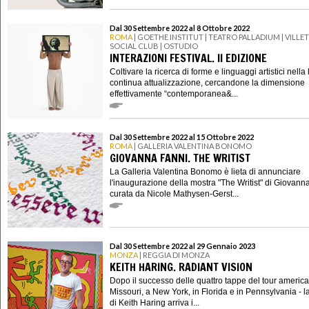
Dal 30 Settembre 2022 al 8 Ottobre 2022
ROMA
| GOETHE INSTITUT | TEATRO PALLADIUM | VILLE
SOCIAL CLUB | OSTUDIO
INTERAZIONI FESTIVAL. II EDIZIONE
Coltivare la ricerca di forme e linguaggi artistici nella 
continua attualizzazione, cercandone la dimensione
effettivamente “contemporanea&...
Dal 30 Settembre 2022 al 15 Ottobre 2022
ROMA
| GALLERIA VALENTINA BONOMO
GIOVANNA FANNI. THE WRITIST
La Galleria Valentina Bonomo è lieta di annunciare
l'inaugurazione della mostra "The Writist" di Giovann
curata da Nicole Mathysen-Gerst...
Dal 30 Settembre 2022 al 29 Gennaio 2023
MONZA
| REGGIA DI MONZA
KEITH HARING. RADIANT VISION
Dopo il successo delle quattro tappe del tour america
Missouri, a New York, in Florida e in Pennsylvania - l
di Keith Haring arriva i...