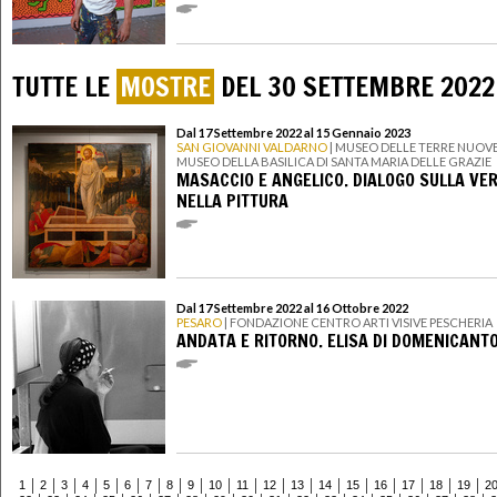
TUTTE LE
MOSTRE
DEL 30 SETTEMBRE 2022
Dal 17 Settembre 2022 al 15 Gennaio 2023
SAN GIOVANNI VALDARNO
| MUSEO DELLE TERRE NUOVE
MUSEO DELLA BASILICA DI SANTA MARIA DELLE GRAZIE
MASACCIO E ANGELICO. DIALOGO SULLA VER
NELLA PITTURA
Dal 17 Settembre 2022 al 16 Ottobre 2022
PESARO
| FONDAZIONE CENTRO ARTI VISIVE PESCHERIA
ANDATA E RITORNO. ELISA DI DOMENICANT
1
2
3
4
5
6
7
8
9
10
11
12
13
14
15
16
17
18
19
2