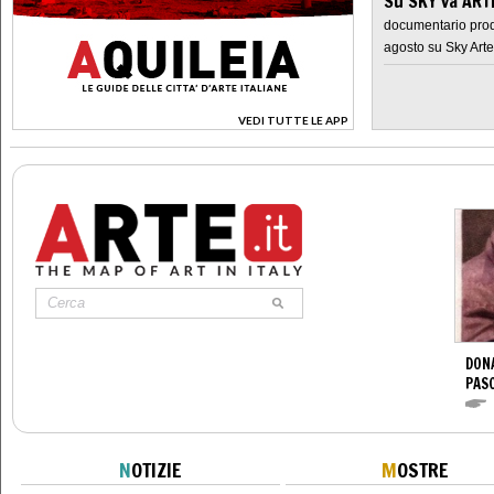
Su SKY va AR
documentario prod
agosto su Sky Arte
VEDI TUTTE LE APP
>
DONA
PAS
N
OTIZIE
M
OSTRE