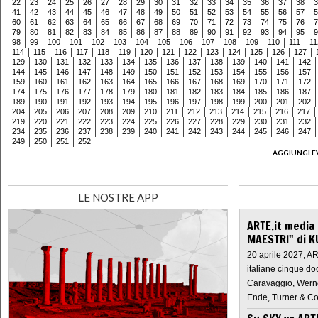
22
23
24
25
26
27
28
29
30
31
32
33
34
35
36
37
38
3
41
42
43
44
45
46
47
48
49
50
51
52
53
54
55
56
57
5
60
61
62
63
64
65
66
67
68
69
70
71
72
73
74
75
76
7
79
80
81
82
83
84
85
86
87
88
89
90
91
92
93
94
95
9
98
99
100
101
102
103
104
105
106
107
108
109
110
111
11
114
115
116
117
118
119
120
121
122
123
124
125
126
127
129
130
131
132
133
134
135
136
137
138
139
140
141
142
144
145
146
147
148
149
150
151
152
153
154
155
156
157
159
160
161
162
163
164
165
166
167
168
169
170
171
172
174
175
176
177
178
179
180
181
182
183
184
185
186
187
189
190
191
192
193
194
195
196
197
198
199
200
201
202
204
205
206
207
208
209
210
211
212
213
214
215
216
217
219
220
221
222
223
224
225
226
227
228
229
230
231
232
234
235
236
237
238
239
240
241
242
243
244
245
246
247
249
250
251
252
AGGIUNGI E
LE NOSTRE APP
ARTE.it media
MAESTRI" di K
20 aprile 2027, A
italiane cinque do
Caravaggio, Werne
Ende, Turner & Co