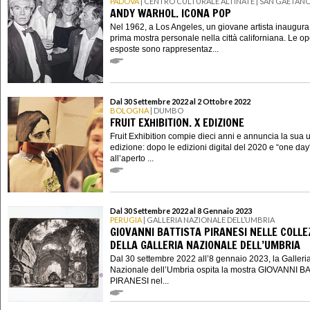
PADOVA
| CENTRO CULTURALE ALTINATE | SAN GAETAN
ANDY WARHOL. ICONA POP
Nel 1962, a Los Angeles, un giovane artista inaugura
prima mostra personale nella città californiana. Le o
esposte sono rappresentaz...
Dal 30 Settembre 2022 al 2 Ottobre 2022
BOLOGNA
| DUMBO
FRUIT EXHIBITION. X EDIZIONE
Fruit Exhibition compie dieci anni e annuncia la sua 
edizione: dopo le edizioni digital del 2020 e “one day
all’aperto ...
Dal 30 Settembre 2022 al 8 Gennaio 2023
PERUGIA
| GALLERIA NAZIONALE DELL’UMBRIA
GIOVANNI BATTISTA PIRANESI NELLE COLLE
DELLA GALLERIA NAZIONALE DELL’UMBRIA
Dal 30 settembre 2022 all’8 gennaio 2023, la Galleri
Nazionale dell’Umbria ospita la mostra GIOVANNI B
PIRANESI nel...