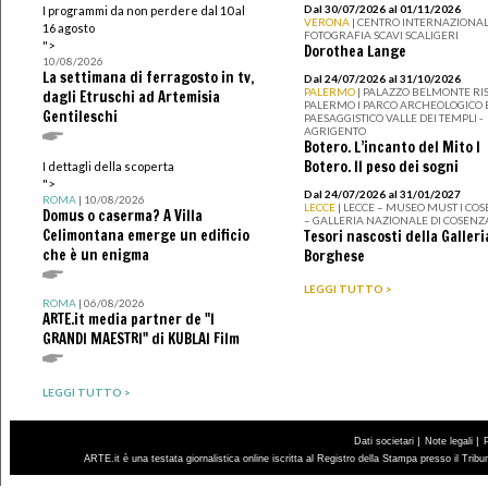
Dal 30/07/2026 al 01/11/2026
I programmi da non perdere dal 10 al
VERONA
| CENTRO INTERNAZIONAL
16 agosto
FOTOGRAFIA SCAVI SCALIGERI
">
Dorothea Lange
10/08/2026
La settimana di ferragosto in tv,
Dal 24/07/2026 al 31/10/2026
PALERMO
| PALAZZO BELMONTE RIS
dagli Etruschi ad Artemisia
PALERMO I PARCO ARCHEOLOGICO 
Gentileschi
PAESAGGISTICO VALLE DEI TEMPLI -
AGRIGENTO
Botero. L’incanto del Mito I
Botero. Il peso dei sogni
I dettagli della scoperta
">
Dal 24/07/2026 al 31/01/2027
ROMA
| 10/08/2026
LECCE
| LECCE – MUSEO MUST I CO
Domus o caserma? A Villa
– GALLERIA NAZIONALE DI COSENZ
Celimontana emerge un edificio
Tesori nascosti della Galleri
che è un enigma
Borghese
LEGGI TUTTO >
ROMA
| 06/08/2026
ARTE.it media partner de "I
GRANDI MAESTRI" di KUBLAI Film
LEGGI TUTTO >
|
|
Dati societari
Note legali
ARTE.it è una testata giornalistica online iscritta al Registro della Stampa presso il Trib