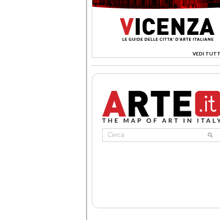
VEDI TUTT
>