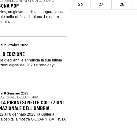
LTURALE ALTINATE | SAN GAETANO
26
27
28
CONA POP
les, un giovane artista inaugura la sua
e nella città californiana. Le opere
entaz...
 al 2 Ottobre 2022
. X EDIZIONE
ie dieci anni e annuncia la sua ultima
zioni digital del 2020 e “one day”
 al 8 Gennaio 2023
NAZIONALE DELL’UMBRIA
TA PIRANESI NELLE COLLEZIONI
 NAZIONALE DELL’UMBRIA
2 all’8 gennaio 2023, la Galleria
ia ospita la mostra GIOVANNI BATTISTA