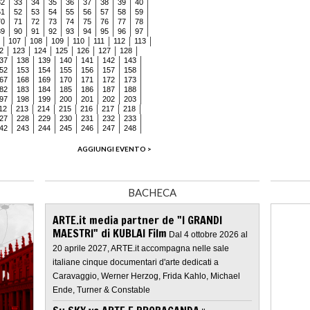
32
33
34
35
36
37
38
39
40
51
52
53
54
55
56
57
58
59
70
71
72
73
74
75
76
77
78
89
90
91
92
93
94
95
96
97
107
108
109
110
111
112
113
2
123
124
125
126
127
128
37
138
139
140
141
142
143
52
153
154
155
156
157
158
67
168
169
170
171
172
173
82
183
184
185
186
187
188
97
198
199
200
201
202
203
12
213
214
215
216
217
218
27
228
229
230
231
232
233
42
243
244
245
246
247
248
AGGIUNGI EVENTO >
BACHECA
ARTE.it media partner de "I GRANDI
MAESTRI" di KUBLAI Film
Dal 4 ottobre 2026 al
20 aprile 2027, ARTE.it accompagna nelle sale
italiane cinque documentari d'arte dedicati a
Caravaggio, Werner Herzog, Frida Kahlo, Michael
Ende, Turner & Constable