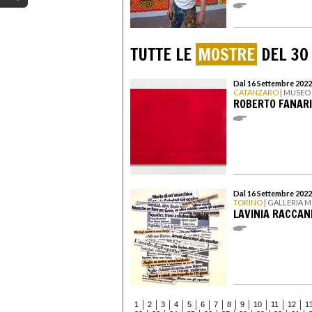
TUTTE LE
MOSTRE
DEL 30
Dal 16 Settembre 2022
CATANZARO
| MUSEO
ROBERTO FANARI
Dal 16 Settembre 2022
TORINO
| GALLERIA 
LAVINIA RACCAN
1
2
3
4
5
6
7
8
9
10
11
12
1