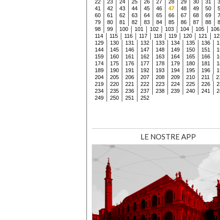
22
23
24
25
26
27
28
29
30
31
41
42
43
44
45
46
47
48
49
50
60
61
62
63
64
65
66
67
68
69
79
80
81
82
83
84
85
86
87
88
98
99
100
101
102
103
104
105
106
114
115
116
117
118
119
120
121
12
129
130
131
132
133
134
135
136
1
144
145
146
147
148
149
150
151
1
159
160
161
162
163
164
165
166
1
174
175
176
177
178
179
180
181
1
189
190
191
192
193
194
195
196
1
204
205
206
207
208
209
210
211
2
219
220
221
222
223
224
225
226
2
234
235
236
237
238
239
240
241
2
249
250
251
252
LE NOSTRE APP