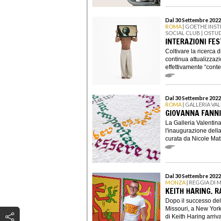
Dal 30 Settembre 2022
ROMA
| GOETHE INST
SOCIAL CLUB | OSTU
INTERAZIONI FEST
Coltivare la ricerca d
continua attualizza
effettivamente “cont
Dal 30 Settembre 2022
ROMA
| GALLERIA V
GIOVANNA FANNI
La Galleria Valentin
l'inaugurazione dell
curata da Nicole Mat
Dal 30 Settembre 2022
MONZA
| REGGIA DI
KEITH HARING. R
Dopo il successo del
Missouri, a New York,
di Keith Haring arriva 