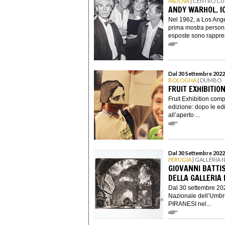
PADOVA
| CENTRO CU
ANDY WARHOL. I
Nel 1962, a Los Ange
prima mostra personal
esposte sono rappres
Dal 30 Settembre 2022
BOLOGNA
| DUMBO
FRUIT EXHIBITION
Fruit Exhibition comp
edizione: dopo le edi
all’aperto ...
Dal 30 Settembre 2022
PERUGIA
| GALLERIA 
GIOVANNI BATTIS
DELLA GALLERIA
Dal 30 settembre 202
Nazionale dell’Umbr
PIRANESI nel...