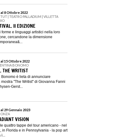
 al 8 Ottobre 2022
ITUT | TEATRO PALLADIUM | VILLETTA
DIO
IVAL. II EDIZIONE
i forme e linguaggi artistici nella loro
zione, cercandone la dimensione
emporanea&...
 al 15 Ottobre 2022
ALENTINA BONOMO
. THE WRITIST
a Bonomo è lieta di annunciare
a mostra "The Writist" di Giovanna Fanni
hysen-Gerst...
 al 29 Gennaio 2023
 MONZA
ADIANT VISION
le quattro tappe del tour americano - nel
 in Florida e in Pennsylvania - la pop art
i...