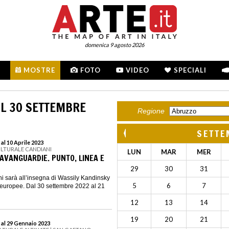
domenica 9 agosto 2026
MOSTRE
FOTO
VIDEO
SPECIALI
L 30 SETTEMBRE
Regione
SETTE
al 10 Aprile 2023
ULTURALE CANDIANI
LUN
MAR
MER
 AVANGUARDIE. PUNTO, LINEA E
29
30
31
i sarà all’insegna di Wassily Kandinsky
5
6
7
 europee. Dal 30 settembre 2022 al 21
12
13
14
19
20
21
 al 29 Gennaio 2023