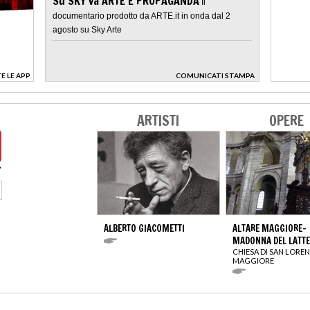
Su SKY va ARTE E PROPAGANDA
Il
documentario prodotto da ARTE.it in onda dal 2
agosto su Sky Arte
E LE APP
COMUNICATI STAMPA
>
ARTISTI
OPERE
ALBERTO GIACOMETTI
ALTARE MAGGIORE-
MADONNA DEL LATTE
CHIESA DI SAN LORE
MAGGIORE