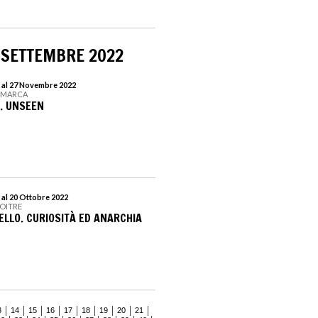
 SETTEMBRE 2022
 al 27 Novembre 2022
 MARCA
. UNSEEN
 al 20 Ottobre 2022
MOITRE
ELLO. CURIOSITÀ ED ANARCHIA
3
14
15
16
17
18
19
20
21