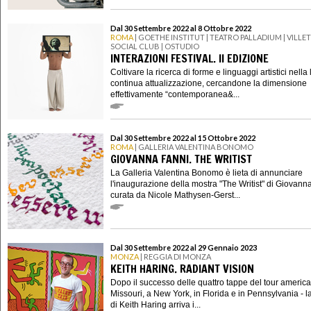
Dal 30 Settembre 2022 al 8 Ottobre 2022
ROMA
| GOETHE INSTITUT | TEATRO PALLADIUM | VILLE
SOCIAL CLUB | OSTUDIO
INTERAZIONI FESTIVAL. II EDIZIONE
Coltivare la ricerca di forme e linguaggi artistici nella 
continua attualizzazione, cercandone la dimensione
effettivamente “contemporanea&...
Dal 30 Settembre 2022 al 15 Ottobre 2022
ROMA
| GALLERIA VALENTINA BONOMO
GIOVANNA FANNI. THE WRITIST
La Galleria Valentina Bonomo è lieta di annunciare
l'inaugurazione della mostra "The Writist" di Giovann
curata da Nicole Mathysen-Gerst...
Dal 30 Settembre 2022 al 29 Gennaio 2023
MONZA
| REGGIA DI MONZA
KEITH HARING. RADIANT VISION
Dopo il successo delle quattro tappe del tour america
Missouri, a New York, in Florida e in Pennsylvania - l
di Keith Haring arriva i...