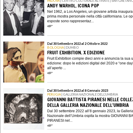
PADOVA
| CENTRO CULTURALE ALTINATE | SAN GAETAN
ANDY WARHOL. ICONA POP
Nel 1962, a Los Angeles, un giovane artista inaugura
prima mostra personale nella città californiana. Le o
esposte sono rappresentaz...
Dal 30 Settembre 2022 al 2 Ottobre 2022
BOLOGNA
| DUMBO
FRUIT EXHIBITION. X EDIZIONE
Fruit Exhibition compie dieci anni e annuncia la sua 
edizione: dopo le edizioni digital del 2020 e “one day
all’aperto ...
Dal 30 Settembre 2022 al 8 Gennaio 2023
PERUGIA
| GALLERIA NAZIONALE DELL’UMBRIA
GIOVANNI BATTISTA PIRANESI NELLE COLLE
DELLA GALLERIA NAZIONALE DELL’UMBRIA
Dal 30 settembre 2022 all’8 gennaio 2023, la Galleri
Nazionale dell’Umbria ospita la mostra GIOVANNI B
PIRANESI nel...