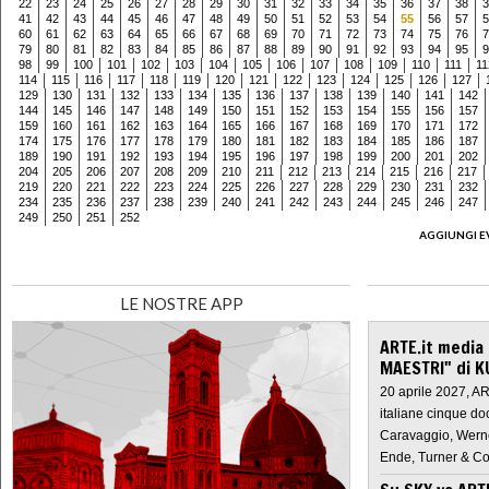
22
23
24
25
26
27
28
29
30
31
32
33
34
35
36
37
38
3
41
42
43
44
45
46
47
48
49
50
51
52
53
54
55
56
57
5
60
61
62
63
64
65
66
67
68
69
70
71
72
73
74
75
76
7
79
80
81
82
83
84
85
86
87
88
89
90
91
92
93
94
95
9
98
99
100
101
102
103
104
105
106
107
108
109
110
111
11
114
115
116
117
118
119
120
121
122
123
124
125
126
127
129
130
131
132
133
134
135
136
137
138
139
140
141
142
144
145
146
147
148
149
150
151
152
153
154
155
156
157
159
160
161
162
163
164
165
166
167
168
169
170
171
172
174
175
176
177
178
179
180
181
182
183
184
185
186
187
189
190
191
192
193
194
195
196
197
198
199
200
201
202
204
205
206
207
208
209
210
211
212
213
214
215
216
217
219
220
221
222
223
224
225
226
227
228
229
230
231
232
234
235
236
237
238
239
240
241
242
243
244
245
246
247
249
250
251
252
AGGIUNGI E
LE NOSTRE APP
ARTE.it media
MAESTRI" di K
20 aprile 2027, A
italiane cinque do
Caravaggio, Werne
Ende, Turner & Co