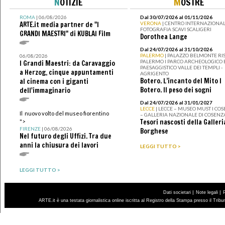
N
OTIZIE
M
OSTRE
ROMA
| 06/08/2026
Dal 30/07/2026 al 01/11/2026
ARTE.it media partner de "I
VERONA
| CENTRO INTERNAZIONAL
FOTOGRAFIA SCAVI SCALIGERI
GRANDI MAESTRI" di KUBLAI Film
Dorothea Lange
Dal 24/07/2026 al 31/10/2026
PALERMO
| PALAZZO BELMONTE RIS
06/08/2026
PALERMO I PARCO ARCHEOLOGICO 
I Grandi Maestri: da Caravaggio
PAESAGGISTICO VALLE DEI TEMPLI -
a Herzog, cinque appuntamenti
AGRIGENTO
Botero. L’incanto del Mito I
al cinema con i giganti
Botero. Il peso dei sogni
dell'immaginario
Dal 24/07/2026 al 31/01/2027
LECCE
| LECCE – MUSEO MUST I CO
Il nuovo volto del museo fiorentino
– GALLERIA NAZIONALE DI COSENZ
Tesori nascosti della Galleri
">
FIRENZE
| 06/08/2026
Borghese
Nel futuro degli Uffizi. Tra due
anni la chiusura dei lavori
LEGGI TUTTO >
LEGGI TUTTO >
|
|
Dati societari
Note legali
ARTE.it è una testata giornalistica online iscritta al Registro della Stampa presso il Trib