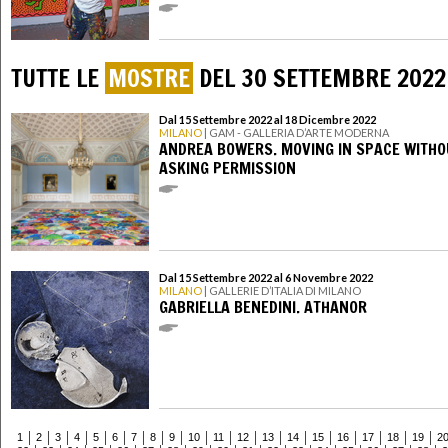
TUTTE LE
MOSTRE
DEL 30 SETTEMBRE 2022
Dal 15 Settembre 2022 al 18 Dicembre 2022
MILANO
| GAM - GALLERIA D’ARTE MODERNA
ANDREA BOWERS. MOVING IN SPACE WITHO
ASKING PERMISSION
Dal 15 Settembre 2022 al 6 Novembre 2022
MILANO
| GALLERIE D’ITALIA DI MILANO
GABRIELLA BENEDINI. ATHANOR
1
2
3
4
5
6
7
8
9
10
11
12
13
14
15
16
17
18
19
2