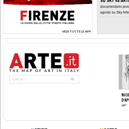
Su SKY va AR
documentario prod
agosto su Sky Arte
VEDI TUTTE LE APP
>
NICO
D'AP