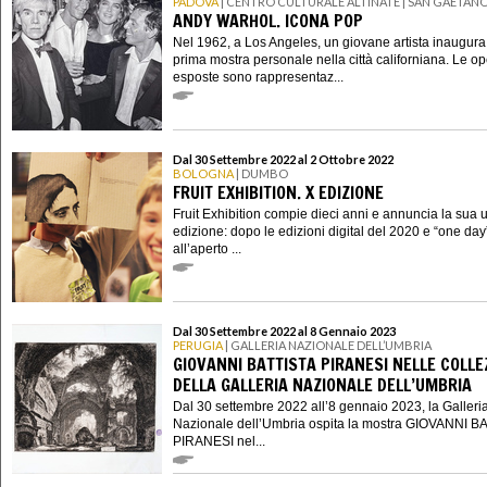
PADOVA
| CENTRO CULTURALE ALTINATE | SAN GAETAN
ANDY WARHOL. ICONA POP
Nel 1962, a Los Angeles, un giovane artista inaugura
prima mostra personale nella città californiana. Le o
esposte sono rappresentaz...
Dal 30 Settembre 2022 al 2 Ottobre 2022
BOLOGNA
| DUMBO
FRUIT EXHIBITION. X EDIZIONE
Fruit Exhibition compie dieci anni e annuncia la sua 
edizione: dopo le edizioni digital del 2020 e “one day
all’aperto ...
Dal 30 Settembre 2022 al 8 Gennaio 2023
PERUGIA
| GALLERIA NAZIONALE DELL’UMBRIA
GIOVANNI BATTISTA PIRANESI NELLE COLLE
DELLA GALLERIA NAZIONALE DELL’UMBRIA
Dal 30 settembre 2022 all’8 gennaio 2023, la Galleri
Nazionale dell’Umbria ospita la mostra GIOVANNI B
PIRANESI nel...