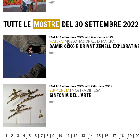
TUTTE LE
MOSTRE
DEL 30 SETTEMBRE 2022
Dal 10 Settembre 2022 al 8 Gennaio 2023
MATERA
| MUSEO NAZIONALE DI MATERA
DAMIR OČKO E DRIANT ZENELI. EXPLORATIV
Dal 10 Settembre 2022 al 3 Ottobre 2022
SERMONETA
| MOSTRA DIFFUSA
SINFONIA DELL’ARTE
1
2
3
4
5
6
7
8
9
10
11
12
13
14
15
16
17
18
19
2