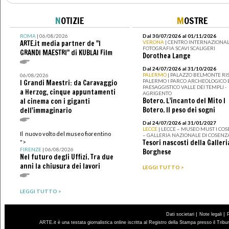
N
OTIZIE
M
OSTRE
ROMA
| 06/08/2026
Dal 30/07/2026 al 01/11/2026
ARTE.it media partner de "I
VERONA
| CENTRO INTERNAZIONAL
FOTOGRAFIA SCAVI SCALIGERI
GRANDI MAESTRI" di KUBLAI Film
Dorothea Lange
Dal 24/07/2026 al 31/10/2026
PALERMO
| PALAZZO BELMONTE RIS
06/08/2026
PALERMO I PARCO ARCHEOLOGICO 
I Grandi Maestri: da Caravaggio
PAESAGGISTICO VALLE DEI TEMPLI -
a Herzog, cinque appuntamenti
AGRIGENTO
Botero. L’incanto del Mito I
al cinema con i giganti
Botero. Il peso dei sogni
dell'immaginario
Dal 24/07/2026 al 31/01/2027
LECCE
| LECCE – MUSEO MUST I CO
Il nuovo volto del museo fiorentino
– GALLERIA NAZIONALE DI COSENZ
Tesori nascosti della Galleri
">
FIRENZE
| 06/08/2026
Borghese
Nel futuro degli Uffizi. Tra due
anni la chiusura dei lavori
LEGGI TUTTO >
LEGGI TUTTO >
|
|
Dati societari
Note legali
ARTE.it è una testata giornalistica online iscritta al Registro della Stampa presso il Trib