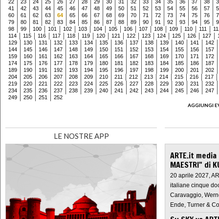
22
23
24
25
26
27
28
29
30
31
32
33
34
35
36
37
38
3
41
42
43
44
45
46
47
48
49
50
51
52
53
54
55
56
57
5
60
61
62
63
64
65
66
67
68
69
70
71
72
73
74
75
76
7
79
80
81
82
83
84
85
86
87
88
89
90
91
92
93
94
95
9
98
99
100
101
102
103
104
105
106
107
108
109
110
111
11
114
115
116
117
118
119
120
121
122
123
124
125
126
127
129
130
131
132
133
134
135
136
137
138
139
140
141
142
144
145
146
147
148
149
150
151
152
153
154
155
156
157
159
160
161
162
163
164
165
166
167
168
169
170
171
172
174
175
176
177
178
179
180
181
182
183
184
185
186
187
189
190
191
192
193
194
195
196
197
198
199
200
201
202
204
205
206
207
208
209
210
211
212
213
214
215
216
217
219
220
221
222
223
224
225
226
227
228
229
230
231
232
234
235
236
237
238
239
240
241
242
243
244
245
246
247
249
250
251
252
AGGIUNGI E
LE NOSTRE APP
ARTE.it media
MAESTRI" di K
20 aprile 2027, A
italiane cinque do
Caravaggio, Werne
Ende, Turner & Co