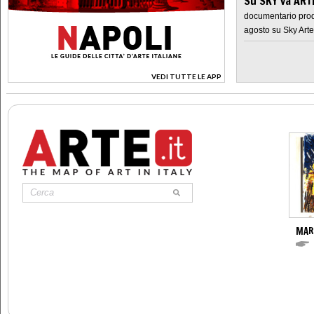
Su SKY va AR
documentario prod
agosto su Sky Arte
VEDI TUTTE LE APP
>
MAR