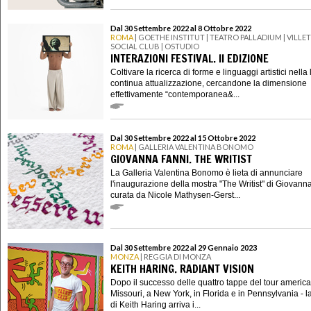
Dal 30 Settembre 2022 al 8 Ottobre 2022
ROMA
| GOETHE INSTITUT | TEATRO PALLADIUM | VILLE
SOCIAL CLUB | OSTUDIO
INTERAZIONI FESTIVAL. II EDIZIONE
Coltivare la ricerca di forme e linguaggi artistici nella 
continua attualizzazione, cercandone la dimensione
effettivamente “contemporanea&...
Dal 30 Settembre 2022 al 15 Ottobre 2022
ROMA
| GALLERIA VALENTINA BONOMO
GIOVANNA FANNI. THE WRITIST
La Galleria Valentina Bonomo è lieta di annunciare
l'inaugurazione della mostra "The Writist" di Giovann
curata da Nicole Mathysen-Gerst...
Dal 30 Settembre 2022 al 29 Gennaio 2023
MONZA
| REGGIA DI MONZA
KEITH HARING. RADIANT VISION
Dopo il successo delle quattro tappe del tour america
Missouri, a New York, in Florida e in Pennsylvania - l
di Keith Haring arriva i...